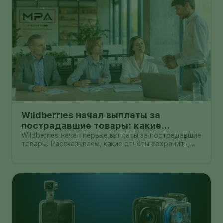
Wildberries начал выплаты за
пострадавшие товары: какие
документы собрать и чем поможет
Wildberries начал первые выплаты за пострадавшие
товары. Рассказываем, какие отчёты сохранить,
АПМ
как проверить начисление и как АПМ помогает
селлерам систематизировать подтверждённые
случаи.