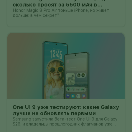
сколько просят за 5500 мАч в
корпусе толщиной всего 6,1 мм?
Honor Magic 8 Pro Air тоньше iPhone, но живёт
дольше: в чём секрет?
One UI 9 уже тестируют: какие Galaxy
лучше не обновлять первыми
Samsung запустила бета-тест One UI 9 для Galaxy
S26, и владельцы прошлогодних флагманов уже
смотрят на кнопку «Обновить» с понятным