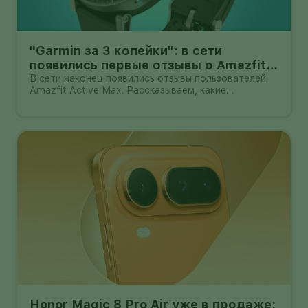
"Garmin за 3 копейки": в сети
появились первые отзывы о Amazfit
Active Max с оффлайн-картами
В сети наконец появились отзывы пользователей
Amazfit Active Max. Рассказываем, какие
преимущества и недостатки уже замечены.
Honor Magic 8 Pro Air уже в продаже: