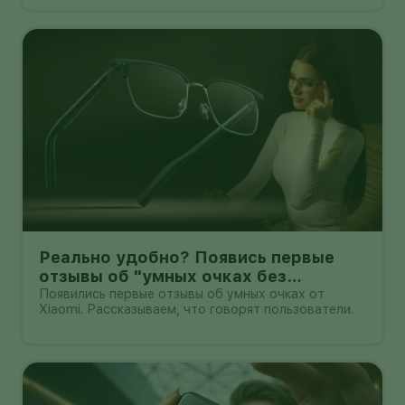
нетерпением. Новая оболочка построена на
Android 17, обещает больше настроек,
обновлённую шторку, улучшения в заметках, дос
Реально удобно? Появись первые
отзывы об "умных очках без
дисплея" от Xioami
Появились первые отзывы об умных очках от
Xiaomi. Рассказываем, что говорят пользователи.