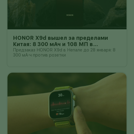
HONOR X9d вышел за пределами
Китая: 8 300 мАч и 108 МП в
бюджетном классе
Предзаказ HONOR X9d в Непале до 28 января: 8
300 мА·ч против розетки