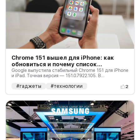
Chrome 151 вышел для iPhone: как
обновиться и почему список
исправлений нельзя додумывать
Google выпустила стабильный Chrome 151 для iPhone
и iPad. Точная версия — 151.0.7922.105. В
официальном сообщении от 4 августа компания
#гаджеты
#технологии
обещает улучшения стабильности и
2
производительности, но не публикует отдельный
список закрытых уязвимостей. Поэтому при