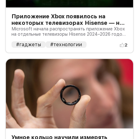
Приложение Xbox появилось на
некоторых телевизорах Hisense — но
не в России
Microsoft начала распространять приложение Xbox
на отдельные телевизоры Hisense 2024–2026 годов
с VIDAA OS 9.6 или новее. VIDAA — это
#гаджеты
#технологии
операционная система Smart TV, установленная на
2
многих телевизорах Hisense. Новая функция
позволяет запускать игры из обл
Умное кольцо научили измерять