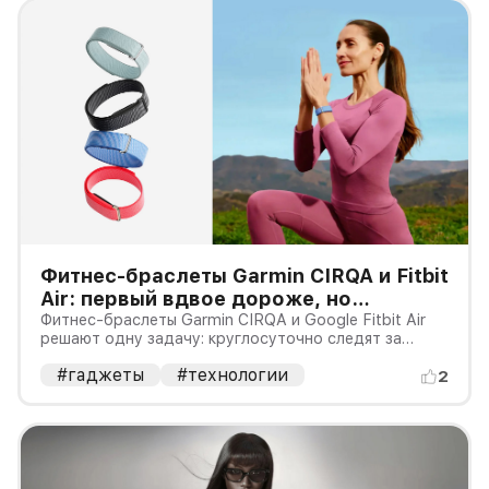
Фитнес-браслеты Garmin CIRQA и Fitbit
Air: первый вдвое дороже, но
проиграл в тесте 7000 шагов
Фитнес-браслеты Garmin CIRQA и Google Fitbit Air
решают одну задачу: круглосуточно следят за
здоровьем, но не отвлекают экраном. Разница в
#гаджеты
#технологии
цене почти двукратная — $199,99 против $99,99.
2