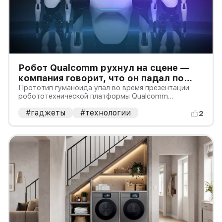
Робот Qualcomm рухнул на сцене —
компания говорит, что он падал по
плану
Прототип гуманоида упал во время презентации
робототехнической платформы Qualcomm
Dragonwing IQ10 на Computex 2026. Видео снова
#гаджеты
#технологии
разошлось по соцсетям в конце июля, а Qualcomm
2
объяснила изданию Creative Bloq, что краткий сбой
связи запустил контролируемое