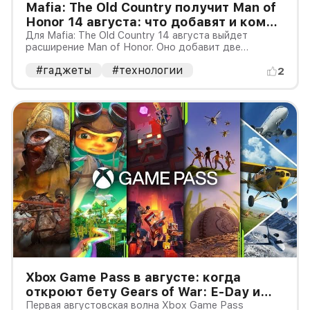
Mafia: The Old Country получит Man of
Honor 14 августа: что добавят и кому
нужна базовая игра
Для Mafia: The Old Country 14 августа выйдет
расширение Man of Honor. Оно добавит две
сюжетные главы и новый контент для свободного
#гаджеты
#технологии
режима Free Ride: задания, испытания,
2
коллекционные предметы, транспорт и оружие.
Дополнение не является самостоятельной иг
Xbox Game Pass в августе: когда
откроют бету Gears of War: E-Day и
какие игры добавят
Первая августовская волна Xbox Game Pass