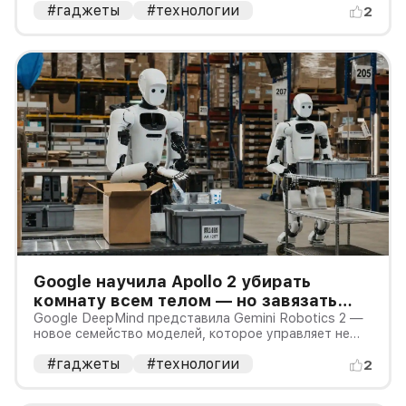
#гаджеты
#технологии
оптической стабилизацией и телеобъективами.
2
HUAWEI Pura 90s Pro официально вышел в России, а
HONOR Magic8 Pro Air продаётся у
Google научила Apollo 2 убирать
комнату всем телом — но завязать
пакет он умеет лишь в 44% попыток
Google DeepMind представила Gemini Robotics 2 —
новое семейство моделей, которое управляет не
только руками, но и всем телом гуманоида. В
#гаджеты
#технологии
демонстрации Apptronik Apollo 2 ходит, приседает,
2
тянется к предметам и вместе с другими роботами
убирает комнату.