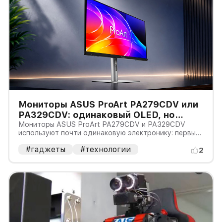
Мониторы ASUS ProArt PA279CDV или
PA329CDV: одинаковый OLED, но
разная плотность пикселей решает
Мониторы ASUS ProArt PA279CDV и PA329CDV
используют почти одинаковую электронику: первый
выбор
имеет видимую диагональ 26,5 дюйма, второй —
#гаджеты
#технологии
31,5 дюйма. У обоих разрешение 3840×2160,
2
частота 120 Гц, USB-C с зарядкой ноутбука на 96
Вт, KVM и трёхлетняя гарантия,