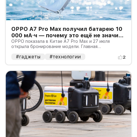
OPPO A7 Pro Max получил батарею 10
000 мА·ч — почему это ещё не значит
вдвое большую автономность
OPPO показала в Китае A7 Pro Max и 27 июля
открыла бронирование модели. Главная
особенность смартфона — аккумулятор ёмкостью
#гаджеты
#технологии
10 000 мА·ч с проводной зарядкой 80 Вт. Это
2
примерно вдвое больше типичных 5 000 мА·ч, но
удвоенную автономность по одной цифре об