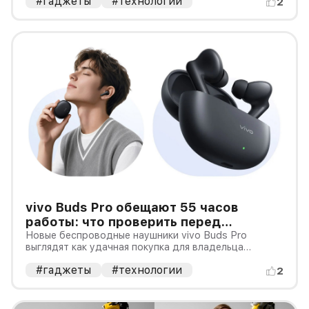
#гаджеты
#технологии
демонстрации Apptronik Apollo 2 ходит, приседает,
2
тянется к предметам и вместе с другими роботами
убирает комнату.
vivo Buds Pro обещают 55 часов
работы: что проверить перед
покупкой в России
Новые беспроводные наушники vivo Buds Pro
выглядят как удачная покупка для владельца
смартфона vivo: производитель заявляет
#гаджеты
#технологии
шумоподавление до 55 дБ, до 55 часов работы с
2
зарядным кейсом и задержку 42 мс.