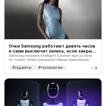
Очки Samsung работают девять часов
и сами выключат запись, если закрыть
индикатор
Samsung показала Intelligent Eyewear ещё 22 июля,
но только теперь раскрыла главные инженерные
детали. Компания обещает до девяти часов
#гаджеты
#технологии
активной работы даже при использовании Gemini и
2
записи видео, а футляр должен полностью зарядить
очки больше семи раз