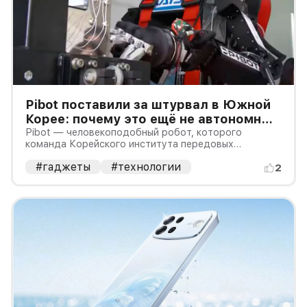
Pibot поставили за штурвал в Южной
Корее: почему это ещё не автономный
моряк
Pibot — человекоподобный робот, которого
команда Корейского института передовых
технологий KAIST изначально разрабатывала как
#гаджеты
#технологии
пилота самолёта. 23 июля ВМС Южной Кореи
2
испытали его в роли рулевого на учебном объекте в
Чханвоне. Робот принимал команды и упр