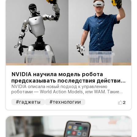
NVIDIA научила модель робота
предсказывать последствия действий:
что доказали цифры и где предел
NVIDIA описала новый подход к управлению
роботами — World Action Models, или WAM. Такие
модели должны не только распознавать команду и
#гаджеты
#технологии
выбирать действие, но и заранее представлять, как
2
после этого изменится окружающая сцена. В одном
из опубликованных NVID