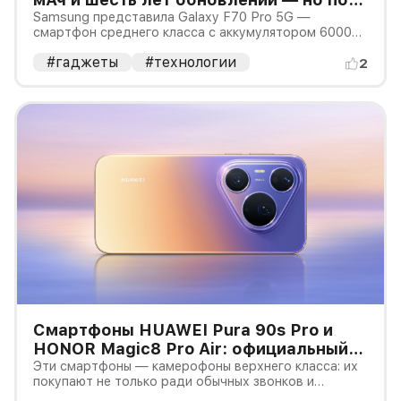
только для Индии
Samsung представила Galaxy F70 Pro 5G —
смартфон среднего класса с аккумулятором 6000
мАч, экраном Super AMOLED 120 Гц и шестилетним
#гаджеты
#технологии
сроком поддержки. Продажи начнутся 3 августа, но
2
пока только в Индии: российский запуск,
официальная цена и гарантия не об
Смартфоны HUAWEI Pura 90s Pro и
HONOR Magic8 Pro Air: официальный
или тонкий импорт
Эти смартфоны — камерофоны верхнего класса: их
покупают не только ради обычных звонков и
мессенджеров, но и ради сложных камер с