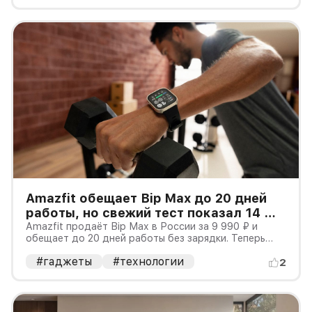
платить за крупные сенсоры, дальний зум и
профессиональные видеорежимы.
Amazfit обещает Bip Max до 20 дней
работы, но свежий тест показал 14 —
и только 6 с Always‑On
Amazfit продаёт Bip Max в России за 9 990 ₽ и
обещает до 20 дней работы без зарядки. Теперь
появилось то, чего не хватало во время запуска:
#гаджеты
#технологии
свежий трёхнедельный тест.
2