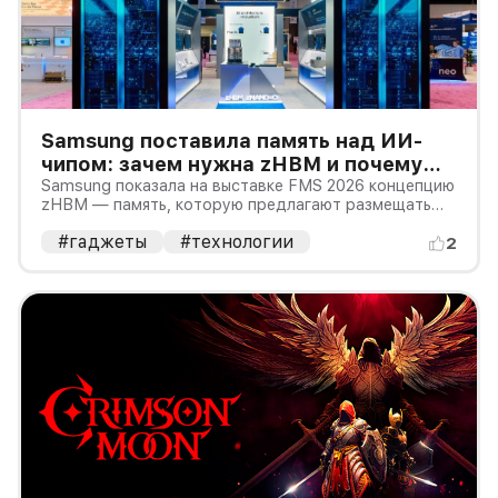
Samsung поставила память над ИИ-
чипом: зачем нужна zHBM и почему
это пока не смартфон
Samsung показала на выставке FMS 2026 концепцию
zHBM — память, которую предлагают размещать
вертикально прямо над ИИ-ускорителем. Компания
#гаджеты
#технологии
утверждает, что такая компоновка способна дать
2
примерно восьмикратный прирост
производительности относительно HBM5,