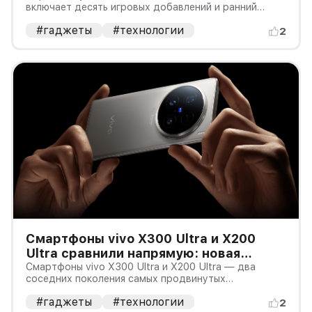
включает десять игровых добавлений и ранний
доступ к открытой бете Gears of War: E-Day.
#гаджеты
#технологии
Подписчики Game Pass Ultimate и PC Game Pass
2
смогут начать тестирование 6 августа.
Общедоступный этап беты заявлен отдельно —
Смартфоны vivo X300 Ultra и X200
Ultra сравнили напрямую: новая
камера не всегда стоит доплаты
Смартфоны vivo X300 Ultra и X200 Ultra — два
соседних поколения самых продвинутых
камерофонов бренда. Они рассчитаны на людей,
#гаджеты
#технологии
которые много снимают на телефон и готовы
2