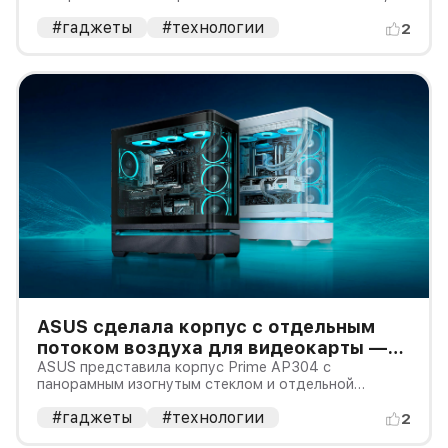
литра и KN-HW16K объёмом 1,6 литра. Это первые
#гаджеты
#технологии
модели серии, которые подключаются к
2
генеративному сервису Cook Talk: помощник
предлагает блюда, объясняет подготовку пр
ASUS сделала корпус с отдельным
потоком воздуха для видеокарты —
но тестов температуры ещё нет
ASUS представила корпус Prime AP304 с
панорамным изогнутым стеклом и отдельной
трёхсторонней вентиляцией у видеокарты. В него
#гаджеты
#технологии
помещается графический ускоритель длиной до 420
2
мм, верхний радиатор до 360 мм и до десяти 120-