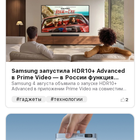
Samsung запустила HDR10+ Advanced
в Prime Video — в России функция
пока почти бесполезна
Samsung 4 августа объявила о запуске HDR10+
Advanced в приложении Prime Video на совместимых
телевизорах 2026 года
#гаджеты
#технологии
2