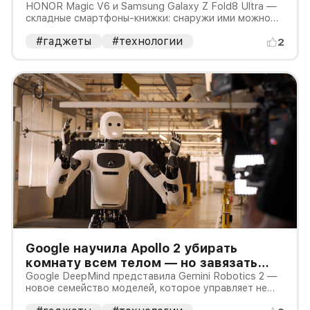
дешевле Galaxy Z Fold8 Ultra — но
HONOR Magic V6 и Samsung Galaxy Z Fold8 Ultra —
складные смартфоны-книжки: снаружи ими можно
гарантия другая
пользоваться как обычным телефоном, а после
#гаджеты
#технологии
раскрытия они превращаются в небольшой планшет.
2
Google научила Apollo 2 убирать
комнату всем телом — но завязать
пакет он умеет лишь в 44% попыток
Google DeepMind представила Gemini Robotics 2 —
новое семейство моделей, которое управляет не
только руками, но и всем телом гуманоида. В