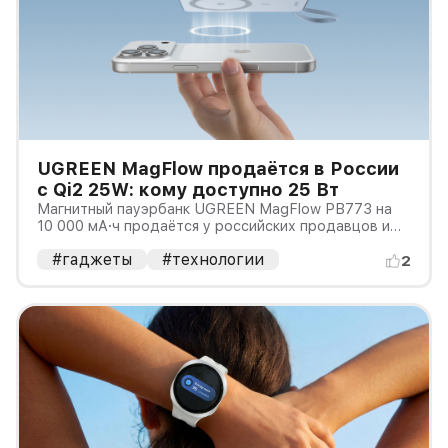
UGREEN MagFlow продаётся в России
с Qi2 25W: кому доступно 25 Вт
Магнитный пауэрбанк UGREEN MagFlow PB773 на
10 000 мА·ч продаётся у российских продавцов и
имеет официальную сертификацию Qi2 25W. Однако
#гаджеты
#технологии
надпись «25 Вт» на карточке товара означает
2
максимальный режим совместимой связки, а не
скорость, которую автоматичес