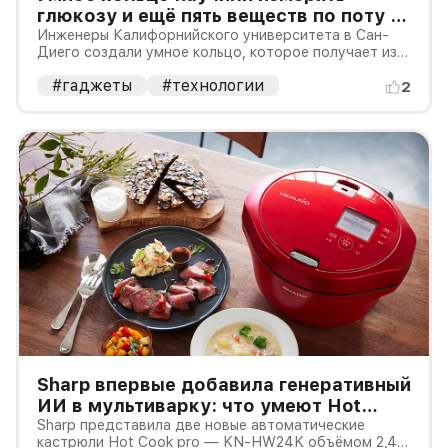
глюкозу и ещё пять веществ по поту —
но купить его пока нельзя
Инженеры Калифорнийского университета в Сан-
Диего создали умное кольцо, которое получает из
пота данные сразу о нескольких веществах.
#гаджеты
#технологии
Прототип умеет работать с глюкозой, кетонами,
2
витамином C, мочевой кислотой, лактатом и
алкоголем, а одновременно отслежи
Sharp впервые добавила генеративный
ИИ в мультиварку: что умеют Hot
Cook KN-HW24K и KN-HW16K
Sharp представила две новые автоматические
кастрюли Hot Cook pro — KN-HW24K объёмом 2,4