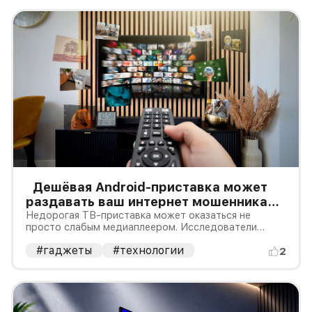
миллиметровых вентиляторов. Необы
Дешёвая Android-приставка может
раздавать ваш интернет мошенникам:
как проверить её без риска
Недорогая ТВ-приставка может оказаться не
просто слабым медиаплеером. Исследователи
HUMAN Security связывали более миллиона дешёвых
#гаджеты
#технологии
устройств на открытом Android с операцией
2
BADBOX 2.0: заражённые коробочки могли
участвовать в рекламном мошенничестве, соз