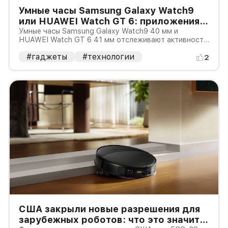
Умные часы Samsung Galaxy Watch9
или HUAWEI Watch GT 6: приложения
против автономности
Умные часы Samsung Galaxy Watch9 40 мм и
HUAWEI Watch GT 6 41 мм отслеживают активность,
показывают уведомления и работают со
#гаджеты
#технологии
смартфонами Android, но делают ставку на разные
2
вещи.
США закрыли новые разрешения для
зарубежных роботов: что это значит