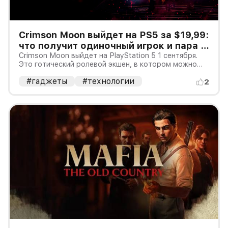
Crimson Moon выйдет на PS5 за $19,99:
что получит одиночный игрок и пара в
кооперативе
Crimson Moon выйдет на PlayStation 5 1 сентября.
Это готический ролевой экшен, в котором можно
сражаться в одиночку или вдвоём по сети.
#гаджеты
#технологии
Стандартное издание оценено в $19,99, Deluxe — в
2
$29,99. Цены объявлены для американского рынка:
стоимость в другом рег