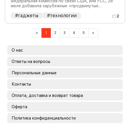
для пылесосов
Федеральная комиссия по связи США, или FCC, 28
июля добавила зарубежные «продвинутые
роботизированные устройства» в список
#гаджеты
#технологии
оборудования, которое не может получать новые
2
американские разрешения на использование
радиосвязи.
Previous
Next
«
1
2
3
4
5
»
О нас
Ответы на вопросы
Персональные данные
Контакты
Оплата, доставка и возврат товара
Оферта
Политика конфиденциальности