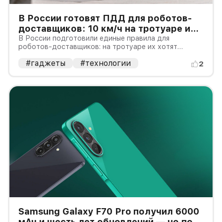
В России готовят ПДД для роботов-
доставщиков: 10 км/ч на тротуаре и
приоритет пешеходов
В России подготовили единые правила для
роботов-доставщиков: на тротуаре их хотят
ограничить скоростью 10 км/ч, перед переходом —
#гаджеты
#технологии
6 км/ч, а на велодорожке — 25 км/ч. Пешеход
2
получит безусловный приоритет, а оператор будет
обязан сохранить запись при авари
Samsung Galaxy F70 Pro получил 6000
мАч и шесть лет обновлений — но пока