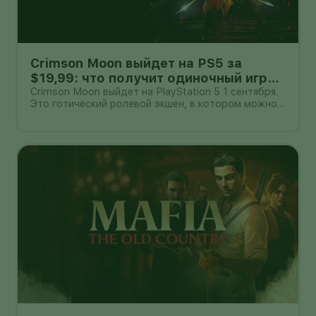
Crimson Moon выйдет на PS5 за
$19,99: что получит одиночный игрок
и пара в кооперативе
Crimson Moon выйдет на PlayStation 5 1 сентября.
Это готический ролевой экшен, в котором можно
сражаться в одиночку или вдвоём по сети.
Стандартное издание оценено в $19,99, Deluxe —
в $29,99. Цены объявлены для американского
рынка: стоимость в другом рег