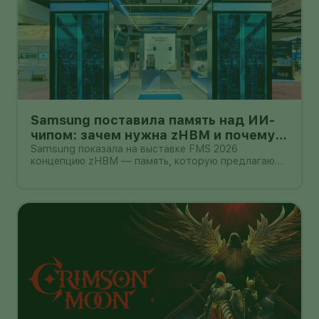
Samsung поставила память над ИИ-
чипом: зачем нужна zHBM и почему
это пока не смартфон
Samsung показала на выставке FMS 2026
концепцию zHBM — память, которую предлагают
размещать вертикально прямо над ИИ-
ускорителем. Компания утверждает, что такая
компоновка способна дать примерно
восьмикратный прирост производительности
относительно HBM5,