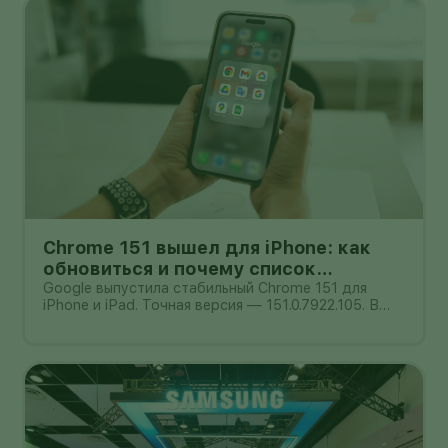
одном из опубликованных NVID
Chrome 151 вышел для iPhone: как
обновиться и почему список
исправлений нельзя додумывать
Google выпустила стабильный Chrome 151 для
iPhone и iPad. Точная версия — 151.0.7922.105. В
официальном сообщении от 4 августа компания
обещает улучшения стабильности и
производительности, но не публикует отдельный
список закрытых уязвимостей. Поэтому при