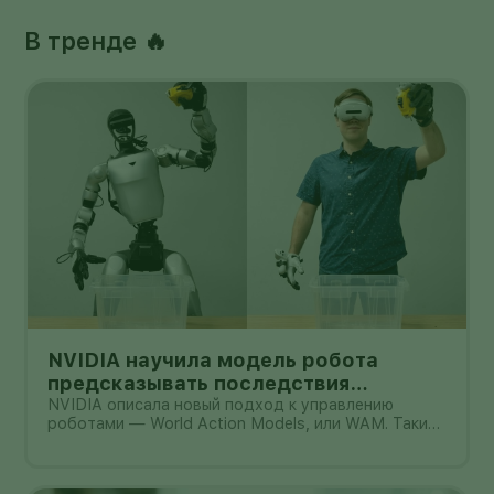
В тренде 🔥
NVIDIA научила модель робота
предсказывать последствия
действий: что доказали цифры и где
NVIDIA описала новый подход к управлению
роботами — World Action Models, или WAM. Такие
предел
модели должны не только распознавать команду и
выбирать действие, но и заранее представлять,
как после этого изменится окружающая сцена. В