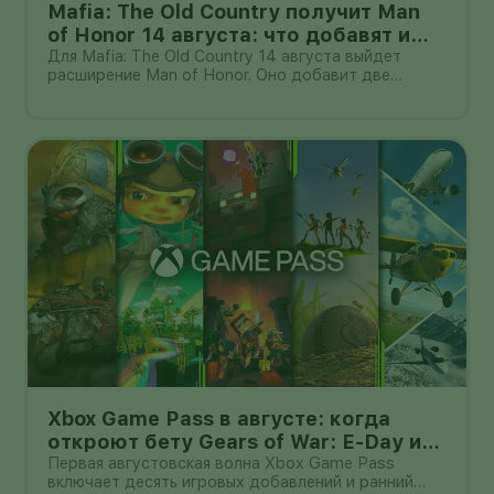
Mafia: The Old Country получит Man
of Honor 14 августа: что добавят и
кому нужна базовая игра
Для Mafia: The Old Country 14 августа выйдет
расширение Man of Honor. Оно добавит две
сюжетные главы и новый контент для свободного
режима Free Ride: задания, испытания,
коллекционные предметы, транспорт и оружие.
Дополнение не является самостоятельной иг
Xbox Game Pass в августе: когда
откроют бету Gears of War: E-Day и
какие игры добавят
Первая августовская волна Xbox Game Pass
включает десять игровых добавлений и ранний