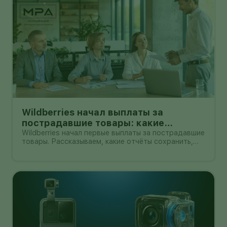
Wildberries начал выплаты за
пострадавшие товары: какие
документы собрать и чем поможет
Wildberries начал первые выплаты за пострадавшие
товары. Рассказываем, какие отчёты сохранить,
АПМ
как проверить начисление и как АПМ помогает
селлерам систематизировать подтверждённые
случаи.