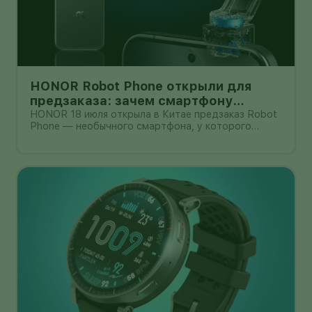
HONOR Robot Phone открыли для
предзаказа: зачем смартфону
камера на роботизированной руке
HONOR 18 июля открыла в Китае предзаказ Robot
Phone — необычного смартфона, у которого
основная камера выдвигается из корпуса на
миниатюрном механическом подвесе. Это уже не
очередной выставочный прототип: компания
начала собирать заявки перед коммерчески