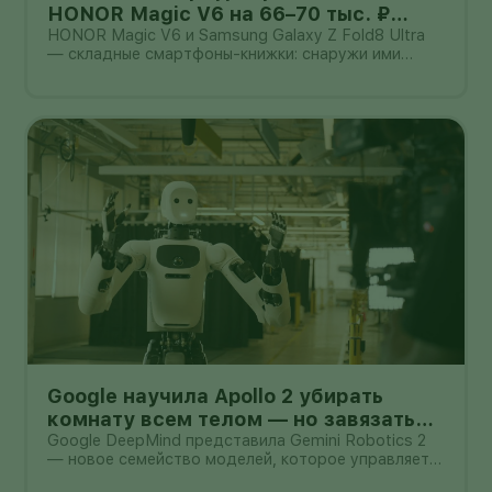
HONOR Magic V6 на 66–70 тыс. ₽
дешевле Galaxy Z Fold8 Ultra — но
HONOR Magic V6 и Samsung Galaxy Z Fold8 Ultra
— складные смартфоны-книжки: снаружи ими
гарантия другая
можно пользоваться как обычным телефоном, а
после раскрытия они превращаются в небольшой
планшет.
Google научила Apollo 2 убирать
комнату всем телом — но завязать
пакет он умеет лишь в 44% попыток
Google DeepMind представила Gemini Robotics 2
— новое семейство моделей, которое управляет
не только руками, но и всем телом гуманоида. В