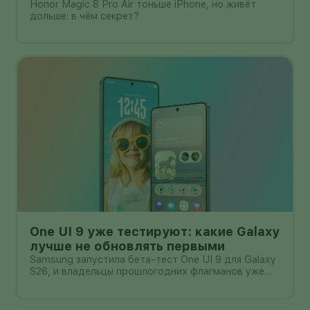
корпусе толщиной всего 6,1 мм?
Honor Magic 8 Pro Air тоньше iPhone, но живёт
дольше: в чём секрет?
One UI 9 уже тестируют: какие Galaxy
лучше не обновлять первыми
Samsung запустила бета-тест One UI 9 для Galaxy
S26, и владельцы прошлогодних флагманов уже
смотрят на кнопку «Обновить» с понятным
нетерпением. Новая оболочка построена на
Android 17, обещает больше настроек,