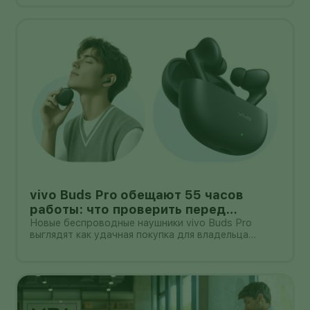
демонстрации Apptronik Apollo 2 ходит,
приседает, тянется к предметам и вместе с
другими роботами убирает комнату.
vivo Buds Pro обещают 55 часов
работы: что проверить перед
покупкой в России
Новые беспроводные наушники vivo Buds Pro
выглядят как удачная покупка для владельца
смартфона vivo: производитель заявляет
шумоподавление до 55 дБ, до 55 часов работы с
зарядным кейсом и задержку 42 мс.