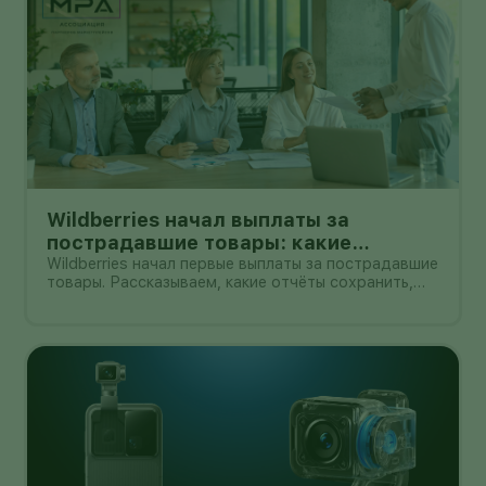
Wildberries начал выплаты за
пострадавшие товары: какие
документы собрать и чем поможет
Wildberries начал первые выплаты за пострадавшие
товары. Рассказываем, какие отчёты сохранить,
АПМ
как проверить начисление и как АПМ помогает
селлерам систематизировать подтверждённые
случаи.