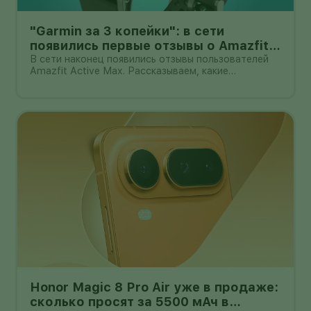
"Garmin за 3 копейки": в сети
появились первые отзывы о Amazfit
Active Max с оффлайн-картами
В сети наконец появились отзывы пользователей
Amazfit Active Max. Рассказываем, какие
преимущества и недостатки уже замечены.
Honor Magic 8 Pro Air уже в продаже:
сколько просят за 5500 мАч в