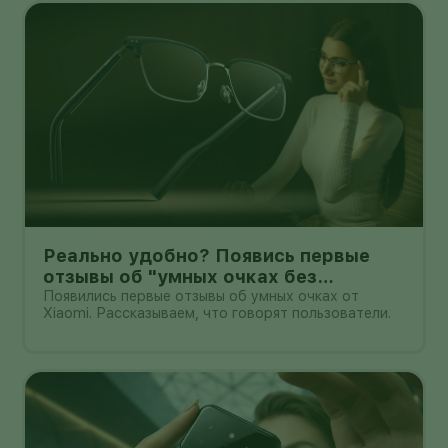
обновлённую шторку, улучшения в заметках, дос
Реально удобно? Появись первые
отзывы об "умных очках без
дисплея" от Xioami
Появились первые отзывы об умных очках от
Xiaomi. Рассказываем, что говорят пользователи.