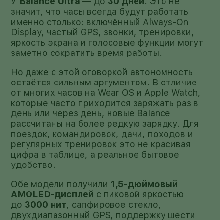
У
Balance Ultra
— до
30 дней
. Это не
значит, что часы всегда будут работать
именно столько: включённый Always-On
Display, частый GPS, звонки, тренировки,
яркость экрана и голосовые функции могут
заметно сократить время работы.
Но даже с этой оговоркой автономность
остаётся сильным аргументом. В отличие
от многих часов на Wear OS и Apple Watch,
которые часто приходится заряжать раз в
день или через день, новые Balance
рассчитаны на более редкую зарядку. Для
поездок, командировок, дачи, походов и
регулярных тренировок это не красивая
цифра в таблице, а реальное бытовое
удобство.
Обе модели получили
1,5-дюймовый
AMOLED-дисплей
с пиковой яркостью
до
3000 нит
, сапфировое стекло,
двухдиапазонный GPS, поддержку шести