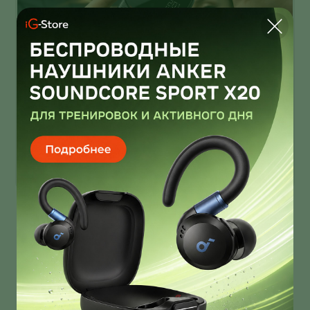
Infinix Note 60 Ultra от Pininfarina
умеет звонить через спутник
Infinix Note 60 Ultra получил дизайн от Pininfarina!
И это далеко не единственная фича новинки!
О нас
Ответы на вопросы
Персональные данные
Контакты