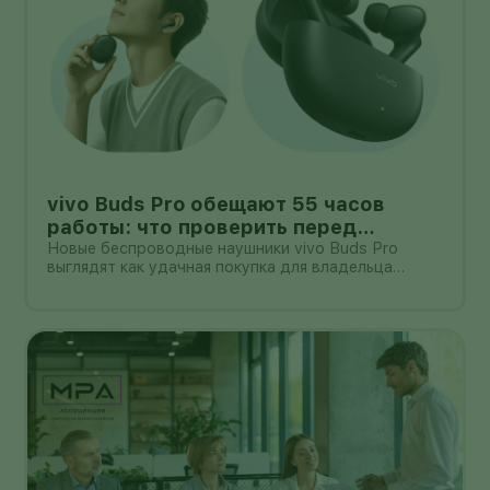
vivo Buds Pro обещают 55 часов
работы: что проверить перед
покупкой в России
Новые беспроводные наушники vivo Buds Pro
выглядят как удачная покупка для владельца
смартфона vivo: производитель заявляет
шумоподавление до 55 дБ, до 55 часов работы с
зарядным кейсом и задержку 42 мс.