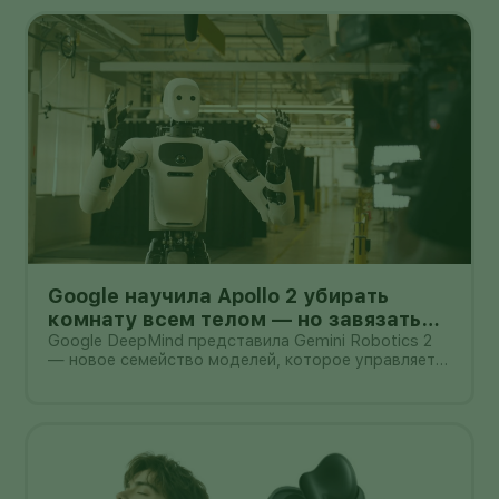
планшет.
Google научила Apollo 2 убирать
комнату всем телом — но завязать
пакет он умеет лишь в 44% попыток
Google DeepMind представила Gemini Robotics 2
— новое семейство моделей, которое управляет
не только руками, но и всем телом гуманоида. В
демонстрации Apptronik Apollo 2 ходит,
приседает, тянется к предметам и вместе с
другими роботами убирает комнату.