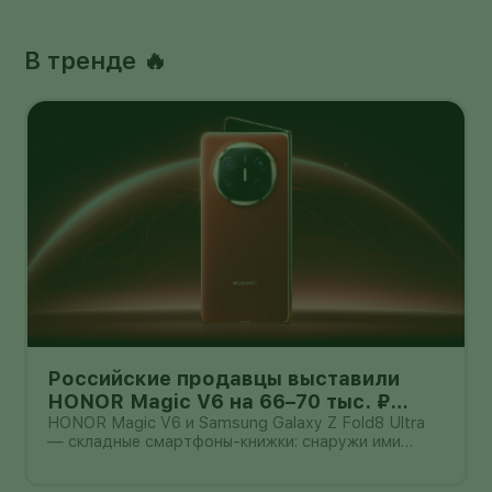
В тренде 🔥
Российские продавцы выставили
HONOR Magic V6 на 66–70 тыс. ₽
дешевле Galaxy Z Fold8 Ultra — но
HONOR Magic V6 и Samsung Galaxy Z Fold8 Ultra
— складные смартфоны-книжки: снаружи ими
гарантия другая
можно пользоваться как обычным телефоном, а
после раскрытия они превращаются в небольшой