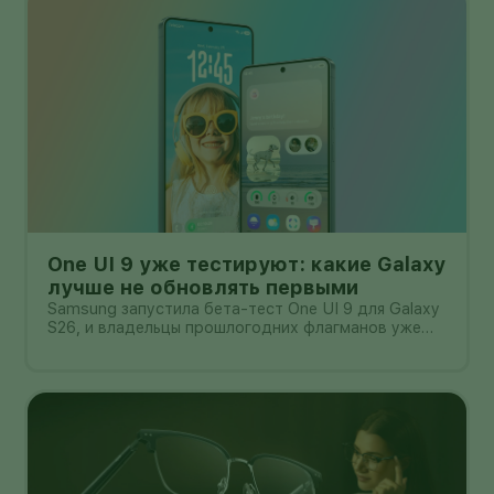
One UI 9 уже тестируют: какие Galaxy
лучше не обновлять первыми
Samsung запустила бета-тест One UI 9 для Galaxy
S26, и владельцы прошлогодних флагманов уже
смотрят на кнопку «Обновить» с понятным
нетерпением. Новая оболочка построена на
Android 17, обещает больше настроек,
обновлённую шторку, улучшения в заметках, дос