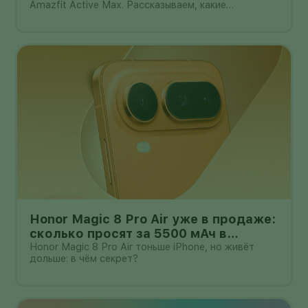
Amazfit Active Max. Рассказываем, какие
преимущества и недостатки уже замечены.
Honor Magic 8 Pro Air уже в продаже:
сколько просят за 5500 мАч в
корпусе толщиной всего 6,1 мм?
Honor Magic 8 Pro Air тоньше iPhone, но живёт
дольше: в чём секрет?