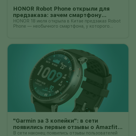
HONOR Robot Phone открыли для
предзаказа: зачем смартфону
камера на роботизированной руке
HONOR 18 июля открыла в Китае предзаказ Robot
Phone — необычного смартфона, у которого
основная камера выдвигается из корпуса на
миниатюрном механическом подвесе. Это уже не
очередной выставочный прототип: компания
начала собирать заявки перед коммерчески
"Garmin за 3 копейки": в сети
появились первые отзывы о Amazfit
Active Max с оффлайн-картами
В сети наконец появились отзывы пользователей