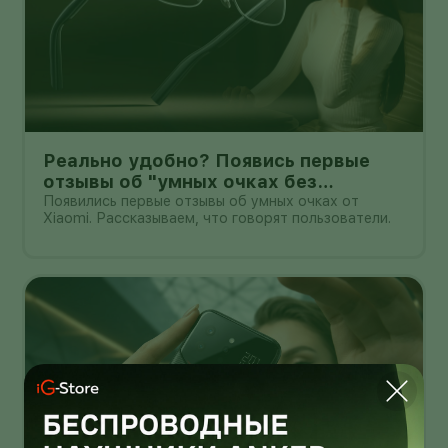
Реально удобно? Появись первые
отзывы об "умных очках без
дисплея" от Xioami
Появились первые отзывы об умных очках от
Xiaomi. Рассказываем, что говорят пользователи.