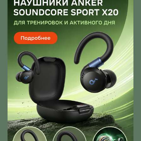
Infinix Note 60 Ultra от Pininfarina
умеет звонить через спутник
Infinix Note 60 Ultra получил дизайн от Pininfarina!
И это далеко не единственная фича новинки!
О нас
Ответы на вопросы
Персональные данные
Контакты
Оплата, доставка и возврат товара
Оферта