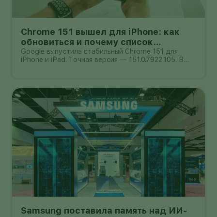
Chrome 151 вышел для iPhone: как
обновиться и почему список
исправлений нельзя додумывать
Google выпустила стабильный Chrome 151 для
iPhone и iPad. Точная версия — 151.0.7922.105. В
официальном сообщении от 4 августа компания
обещает улучшения стабильности и
производительности, но не публикует отдельный
список закрытых уязвимостей. Поэтому при
Samsung поставила память над ИИ-