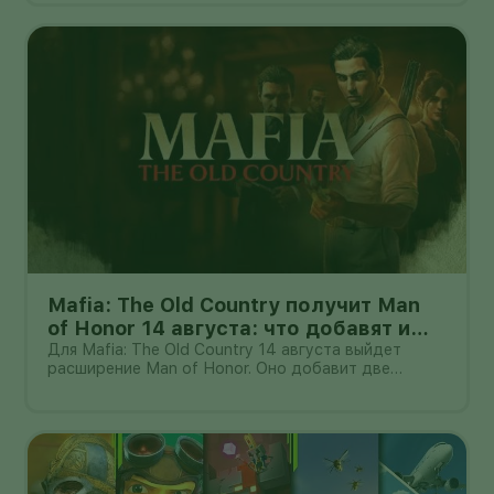
в $29,99. Цены объявлены для американского
рынка: стоимость в другом рег
Mafia: The Old Country получит Man
of Honor 14 августа: что добавят и
кому нужна базовая игра
Для Mafia: The Old Country 14 августа выйдет
расширение Man of Honor. Оно добавит две
сюжетные главы и новый контент для свободного
режима Free Ride: задания, испытания,
коллекционные предметы, транспорт и оружие.
Дополнение не является самостоятельной иг