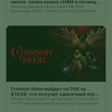
чипом: зачем нужна zHBM и почему
это пока не смартфон
Samsung показала на выставке FMS 2026
концепцию zHBM — память, которую предлагают
размещать вертикально прямо над ИИ-
ускорителем. Компания утверждает, что такая
компоновка способна дать примерно
восьмикратный прирост производительности
относительно HBM5,
Crimson Moon выйдет на PS5 за
$19,99: что получит одиночный игрок
и пара в кооперативе
Crimson Moon выйдет на PlayStation 5 1 сентября.
Это готический ролевой экшен, в котором можно
сражаться в одиночку или вдвоём по сети.
Стандартное издание оценено в $19,99, Deluxe —