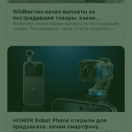
Wildberries начал выплаты за
пострадавшие товары: какие
документы собрать и чем поможет
Wildberries начал первые выплаты за пострадавшие
товары. Рассказываем, какие отчёты сохранить,
АПМ
как проверить начисление и как АПМ помогает
селлерам систематизировать подтверждённые
случаи.
HONOR Robot Phone открыли для
предзаказа: зачем смартфону