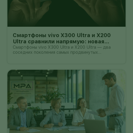
Смартфоны vivo X300 Ultra и X200
Ultra сравнили напрямую: новая
камера не всегда стоит доплаты
Смартфоны vivo X300 Ultra и X200 Ultra — два
соседних поколения самых продвинутых
камерофонов бренда. Они рассчитаны на людей,
которые много снимают на телефон и готовы
платить за крупные сенсоры, дальний зум и
профессиональные видеорежимы.