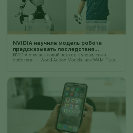
NVIDIA научила модель робота
предсказывать последствия
действий: что доказали цифры и где
NVIDIA описала новый подход к управлению
роботами — World Action Models, или WAM. Такие
предел
модели должны не только распознавать команду и
выбирать действие, но и заранее представлять,
как после этого изменится окружающая сцена. В
одном из опубликованных NVID