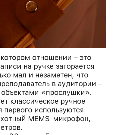
екотором отношении – это
аписи на ручке загорается
ько мал и незаметен, что
реподаватель в аудитории –
и объектами «прослушки».
ает классическое ручное
я первого используются
крохотный MEMS-микрофон,
етров.