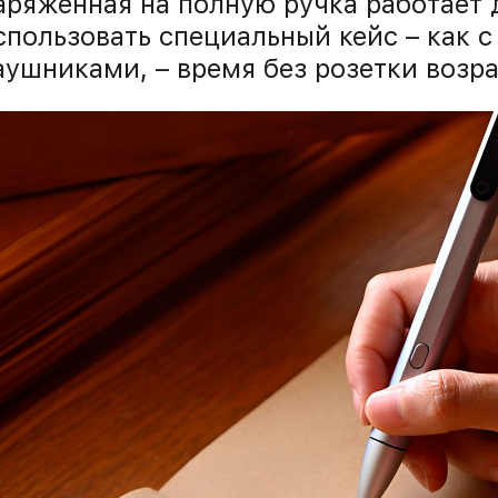
аряженная на полную ручка работает 
спользовать специальный кейс – как 
аушниками, – время без розетки возра