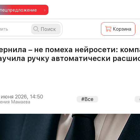
пецпредложение
Поиск
Корзина
ернила – не помеха нейросети: комп
аучила ручку автоматически расши
 июня 2026, 14:50
#Все
гения Мамаева