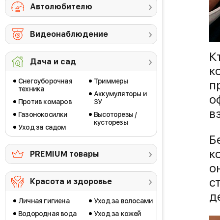
Автолюбителю
Видеонаблюдение
К
Дача и сад
к
Снегоуборочная
Триммеры
п
техника
Аккумуляторы и
о
Против комаров
ЗУ
в
Газонокосилки
Высоторезы /
кусторезы
Уход за садом
Б
к
PREMIUM товары
о
с
Красота и здоровье
д
Личная гигиена
Уход за волосами
Водородная вода
Уход за кожей