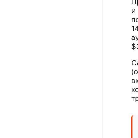
П
и
п
1
а
$
С
(
в
к
т