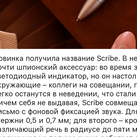
овинка получила название Scribe. В н
очти шпионский аксессуар: во время з
ветодиодный индикатор, но он настол
кружающие – коллеги на совещании, п
егко останутся в неведении, что стал
ичем себя не выдавая, Scribe совмещ
исьмо с фоновой фиксацией звука. Дл
тержни 0,5 и 0,7 мм; для второго – 
азличающий речь в радиусе до пяти м