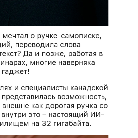
е мечтал о ручке-самописке,
ций, переводила слова
екст? Да и позже, работая в
минарах, многие наверняка
 гаджет!
слях и специалисты канадской
о представилась возможность,
 внешне как дорогая ручка со
внутри это – настоящий ИИ-
илищем на 32 гигабайта.