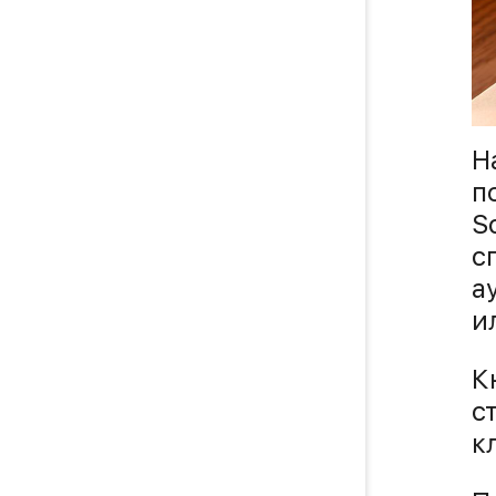
Н
п
S
с
а
и
К
с
к