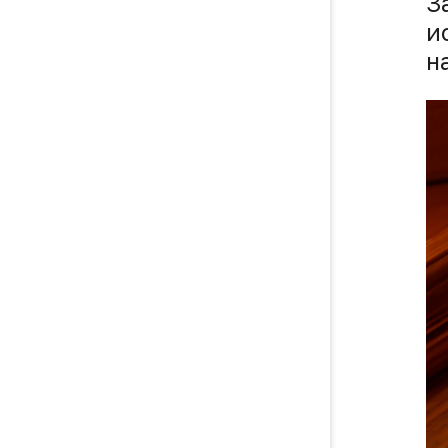
З
и
н