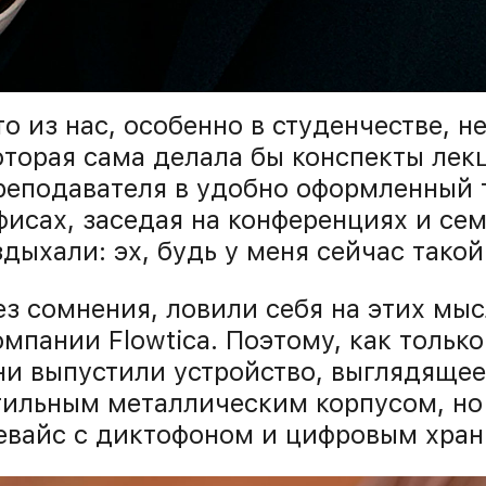
то из нас, особенно в студенчестве, н
оторая сама делала бы конспекты лек
реподавателя в удобно оформленный т
фисах, заседая на конференциях и се
здыхали: эх, будь у меня сейчас такой
ез сомнения, ловили себя на этих мы
омпании Flowtica. Поэтому, как тольк
ни выпустили устройство, выглядящее
тильным металлическим корпусом, но 
евайс с диктофоном и цифровым хран