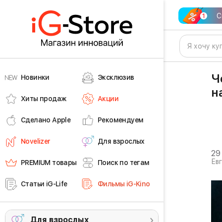
С
Ч
Новинки
Эксклюзив
н
Хиты продаж
Акции
Сделано Apple
Рекомендуем
Novelizer
Для взрослых
29
Ев
PREMIUM товары
Поиск по тегам
Статьи iG-Life
Фильмы iG-Kino
Для взрослых