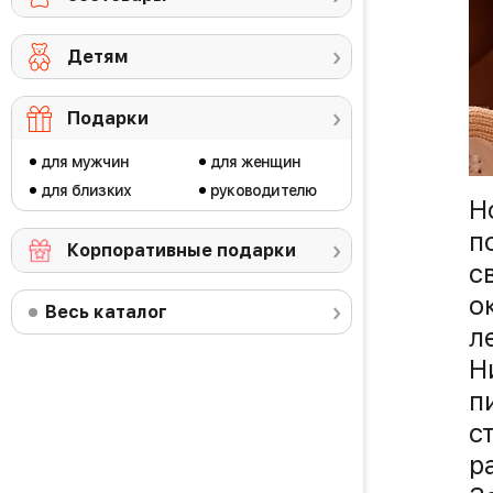
Детям
Подарки
для мужчин
для женщин
для близких
руководителю
Н
п
Корпоративные подарки
с
о
Весь каталог
л
Н
п
с
р