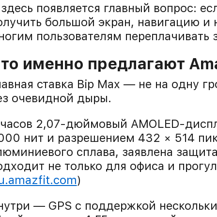
 здесь появляется главный вопрос: ес
олучить большой экран, навигацию и
ногим пользователям переплачивать 
то именно предлагают Ama
лавная ставка Bip Max — не на одну г
ез очевидной дыры.
 часов 2,07-дюймовый AMOLED-диспл
000 нит и разрешением 432 × 514 пик
люминиевого сплава, заявлена защита
одходит не только для офиса и прогул
u.amazfit.com
)
нутри — GPS с поддержкой нескольки