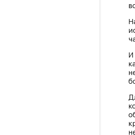
в
Н
и
ч
И
к
н
б
Д
к
о
к
н