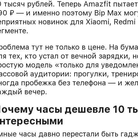
0 тысяч рублей. Теперь Amazfit пытает
90 ₽ — и именно поэтому Bip Max мог
еприятных новинок для Xiaomi, Redmi
егменте.
роблема тут не только в цене. На бума
ля тех, кто устал от вечной зарядки, 
ростую модель «только для уведомлен
ассовой аудитории: прогулки, трениро
ногда пробежка без телефона — и жел
аждый вечер.
очему часы дешевле 10 ты
нтересными
мные часы давно перестали быть гадж