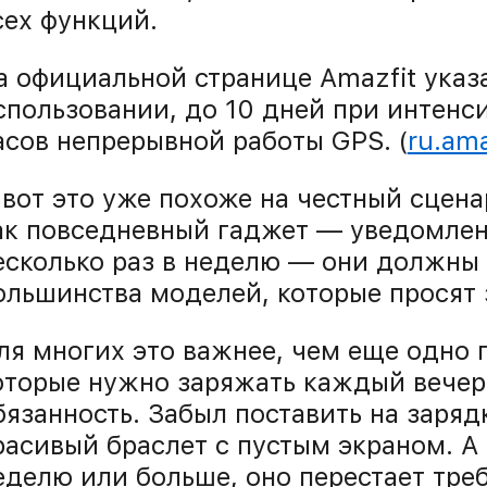
сех функций.
а официальной странице Amazfit указ
спользовании, до 10 дней при интенс
асов непрерывной работы GPS. (
ru.am
 вот это уже похоже на честный сцена
ак повседневный гаджет — уведомлени
есколько раз в неделю — они должны
ольшинства моделей, которые просят 
ля многих это важнее, чем еще одно 
оторые нужно заряжать каждый вечер
бязанность. Забыл поставить на заряд
расивый браслет с пустым экраном. А
еделю или больше, оно перестает тре