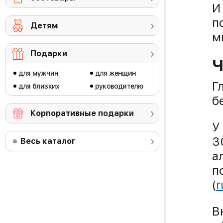
И
п
Детям
м
Подарки
Ч
для мужчин
для женщин
Г
для близких
руководителю
б
Корпоративные подарки
У
3
Весь каталог
а
п
(
r
В