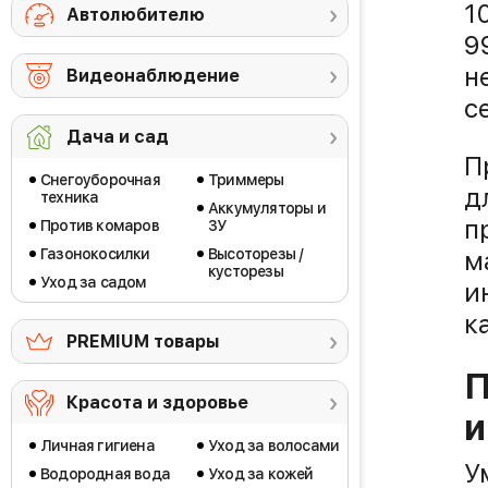
1
Автолюбителю
9
н
Видеонаблюдение
с
Дача и сад
П
Снегоуборочная
Триммеры
д
техника
Аккумуляторы и
п
Против комаров
ЗУ
Газонокосилки
Высоторезы /
м
кусторезы
Уход за садом
и
к
PREMIUM товары
П
Красота и здоровье
и
Личная гигиена
Уход за волосами
У
Водородная вода
Уход за кожей