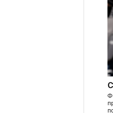
С
Ф
п
п