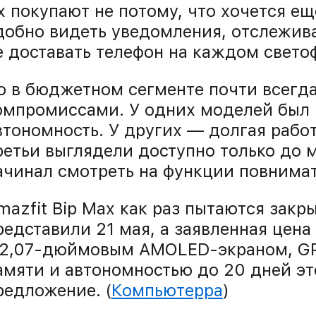
х покупают не потому, что хочется ещ
добно видеть уведомления, отслежива
е доставать телефон на каждом свето
о в бюджетном сегменте почти всегд
омпромиссами. У одних моделей был 
втономность. У других — долгая работ
ретьи выглядели доступно только до м
ачинал смотреть на функции повнимат
mazfit Bip Max как раз пытаются закр
редставили 21 мая, а заявленная цена
 2,07-дюймовым AMOLED-экраном, GP
амяти и автономностью до 20 дней эт
редложение. (
Компьютерра
)