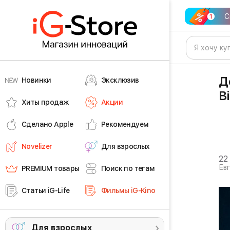
С
Д
Новинки
Эксклюзив
B
Хиты продаж
Акции
Сделано Apple
Рекомендуем
Novelizer
Для взрослых
22
Ев
PREMIUM товары
Поиск по тегам
Статьи iG-Life
Фильмы iG-Kino
Для взрослых