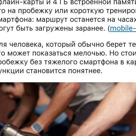
флайн-карты и 4 ГБ встроенной памяти
то на пробежку или короткую трениро
мартфона: маршрут останется на часа
огут быть загружены заранее. (
mobile
ля человека, который обычно берет т
то может показаться мелочью. Но стои
робежку без тяжелого смартфона в ка
ункции становится понятнее.