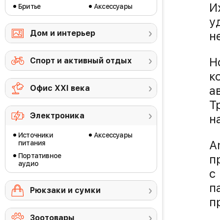
И
Бритье
Аксессуары
у
Дом и интерьер
н
Н
Спорт и активный отдых
к
Офис ХХI века
а
Т
Электроника
н
Источники
Аксессуары
A
питания
Портативное
п
аудио
с
п
Рюкзаки и сумки
п
Зоотовары