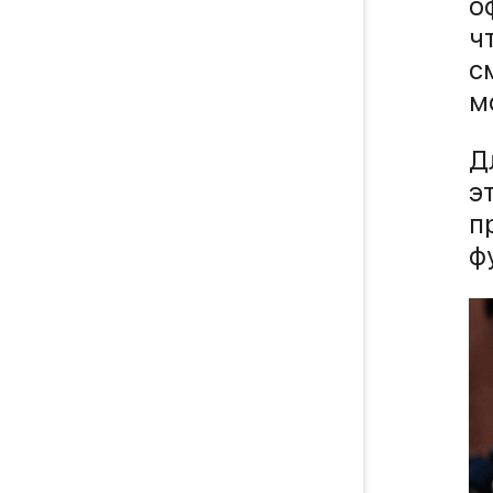
о
ч
с
м
Д
э
п
ф