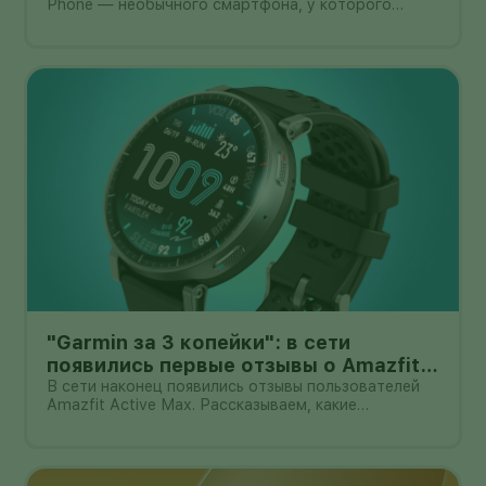
Phone — необычного смартфона, у которого
основная камера выдвигается из корпуса на
миниатюрном механическом подвесе. Это уже не
очередной выставочный прототип: компания
начала собирать заявки перед коммерчески
"Garmin за 3 копейки": в сети
появились первые отзывы о Amazfit
Active Max с оффлайн-картами
В сети наконец появились отзывы пользователей
Amazfit Active Max. Рассказываем, какие
преимущества и недостатки уже замечены.