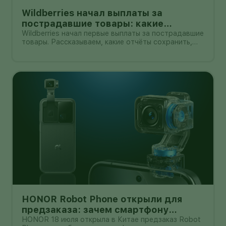
Wildberries начал выплаты за
пострадавшие товары: какие
документы собрать и чем поможет
Wildberries начал первые выплаты за пострадавшие
товары. Рассказываем, какие отчёты сохранить,
АПМ
как проверить начисление и как АПМ помогает
селлерам систематизировать подтверждённые
случаи.
HONOR Robot Phone открыли для
предзаказа: зачем смартфону
камера на роботизированной руке
HONOR 18 июля открыла в Китае предзаказ Robot