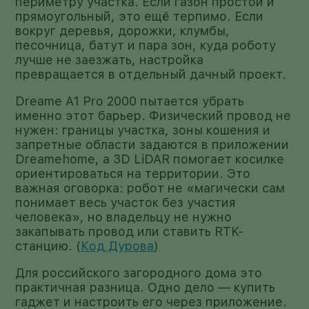
периметру участка. Если газон простой и
прямоугольный, это ещё терпимо. Если
вокруг деревья, дорожки, клумбы,
песочница, батут и пара зон, куда роботу
лучше не заезжать, настройка
превращается в отдельный дачный проект.
Dreame A1 Pro 2000 пытается убрать
именно этот барьер. Физический провод не
нужен: границы участка, зоны кошения и
запретные области задаются в приложении
Dreamehome, а 3D LiDAR помогает косилке
ориентироваться на территории. Это
важная оговорка: робот не «магически сам
понимает весь участок без участия
человека», но владельцу не нужно
закапывать провод или ставить RTK-
станцию. (
Код Дурова
)
Для российского загородного дома это
практичная разница. Одно дело — купить
гаджет и настроить его через приложение.