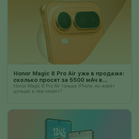
Honor Magic 8 Pro Air уже в продаже:
сколько просят за 5500 мАч в
корпусе толщиной всего 6,1 мм?
Honor Magic 8 Pro Air тоньше iPhone, но живёт
дольше: в чём секрет?