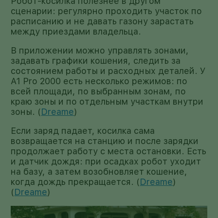
Робот-косилка полезнее в другом
сценарии: регулярно проходить участок по
расписанию и не давать газону зарастать
между приездами владельца.
В приложении можно управлять зонами,
задавать графики кошения, следить за
состоянием работы и расходных деталей. У
A1 Pro 2000 есть несколько режимов: по
всей площади, по выбранным зонам, по
краю зоны и по отдельным участкам внутри
зоны. (
Dreame
)
Если заряд падает, косилка сама
возвращается на станцию и после зарядки
продолжает работу с места остановки. Есть
и датчик дождя: при осадках робот уходит
на базу, а затем возобновляет кошение,
когда дождь прекращается. (
Dreame
)
(
Dreame
)