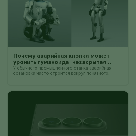
Почему аварийная кнопка может
уронить гуманоида: незакрытая
проблема безопасности Unitree G1
У обычного промышленного станка аварийная
остановка часто строится вокруг понятного
принципа: отключить энергию и привести механизм
в безопасное состояние. С двуногим роботом всё
сложнее. Если гуманоид сохраняет равновесие
только благодаря непрерывной раб