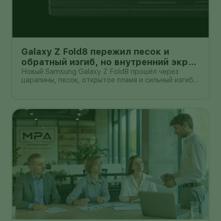
Galaxy Z Fold8 пережил песок и
обратный изгиб, но внутренний экран
всё ещё легко поцарапать
Новый Samsung Galaxy Z Fold8 прошёл через
царапины, песок, открытое пламя и сильный изгиб в
обратную сторону. После самой жёсткой части
испытания корпус не треснул, а гибкий экран не
выскочил из рамки. Для складного смартфона
толщиной 4,5 мм в раскрытом в