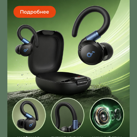
умеет звонить через спутник
Infinix Note 60 Ultra получил дизайн от Pininfarina!
И это далеко не единственная фича новинки!
О нас
Ответы на вопросы
Персональные данные
Контакты
Оплата, доставка и возврат товара
Оферта
Политика конфиденциальности