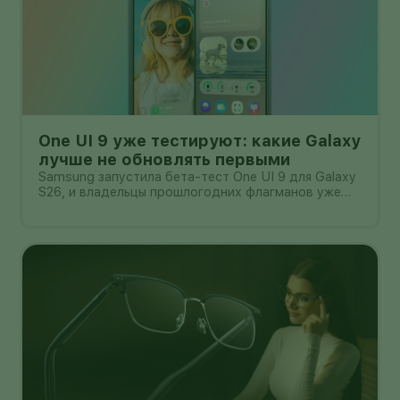
One UI 9 уже тестируют: какие Galaxy
лучше не обновлять первыми
Samsung запустила бета-тест One UI 9 для Galaxy
S26, и владельцы прошлогодних флагманов уже
смотрят на кнопку «Обновить» с понятным
нетерпением. Новая оболочка построена на
Android 17, обещает больше настроек,
обновлённую шторку, улучшения в заметках, дос