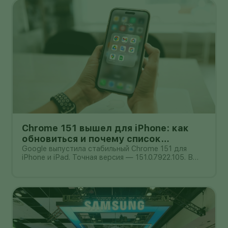
одном из опубликованных NVID
Chrome 151 вышел для iPhone: как
обновиться и почему список
исправлений нельзя додумывать
Google выпустила стабильный Chrome 151 для
iPhone и iPad. Точная версия — 151.0.7922.105. В
официальном сообщении от 4 августа компания
обещает улучшения стабильности и
производительности, но не публикует отдельный
список закрытых уязвимостей. Поэтому при