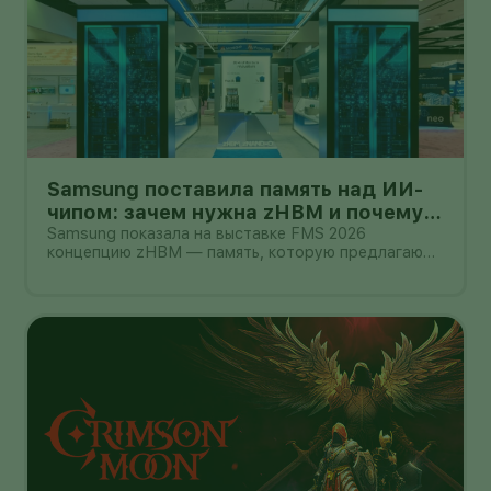
Samsung поставила память над ИИ-
чипом: зачем нужна zHBM и почему
это пока не смартфон
Samsung показала на выставке FMS 2026
концепцию zHBM — память, которую предлагают
размещать вертикально прямо над ИИ-
ускорителем. Компания утверждает, что такая
компоновка способна дать примерно
восьмикратный прирост производительности
относительно HBM5,