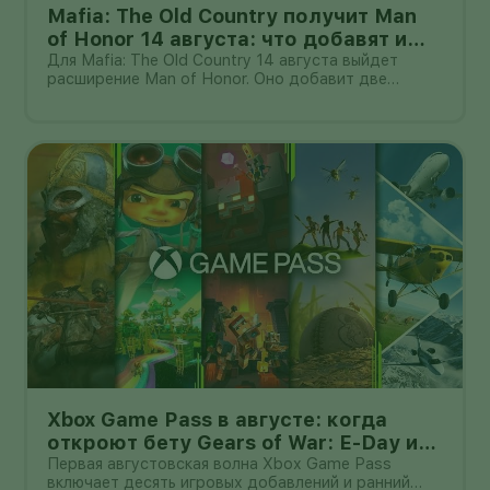
Mafia: The Old Country получит Man
of Honor 14 августа: что добавят и
кому нужна базовая игра
Для Mafia: The Old Country 14 августа выйдет
расширение Man of Honor. Оно добавит две
сюжетные главы и новый контент для свободного
режима Free Ride: задания, испытания,
коллекционные предметы, транспорт и оружие.
Дополнение не является самостоятельной иг
Xbox Game Pass в августе: когда
откроют бету Gears of War: E-Day и
какие игры добавят
Первая августовская волна Xbox Game Pass
включает десять игровых добавлений и ранний