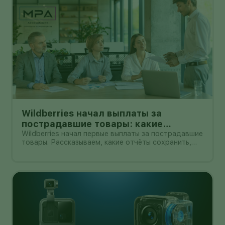
Wildberries начал выплаты за
пострадавшие товары: какие
документы собрать и чем поможет
Wildberries начал первые выплаты за пострадавшие
товары. Рассказываем, какие отчёты сохранить,
АПМ
как проверить начисление и как АПМ помогает
селлерам систематизировать подтверждённые
случаи.