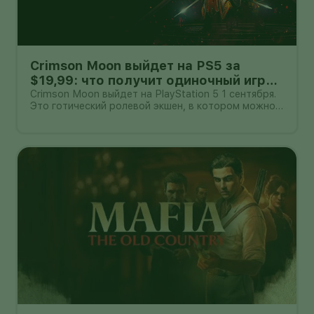
Crimson Moon выйдет на PS5 за
$19,99: что получит одиночный игрок
и пара в кооперативе
Crimson Moon выйдет на PlayStation 5 1 сентября.
Это готический ролевой экшен, в котором можно
сражаться в одиночку или вдвоём по сети.
Стандартное издание оценено в $19,99, Deluxe —
в $29,99. Цены объявлены для американского
рынка: стоимость в другом рег