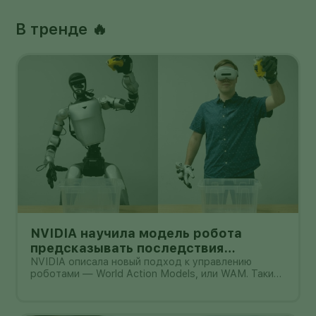
В тренде 🔥
NVIDIA научила модель робота
предсказывать последствия
действий: что доказали цифры и где
NVIDIA описала новый подход к управлению
роботами — World Action Models, или WAM. Такие
предел
модели должны не только распознавать команду и
выбирать действие, но и заранее представлять,
как после этого изменится окружающая сцена. В