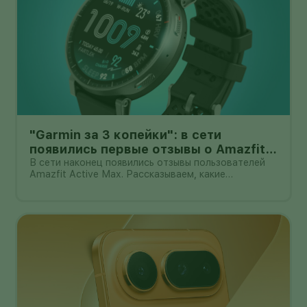
"Garmin за 3 копейки": в сети
появились первые отзывы о Amazfit
Active Max с оффлайн-картами
В сети наконец появились отзывы пользователей
Amazfit Active Max. Рассказываем, какие
преимущества и недостатки уже замечены.