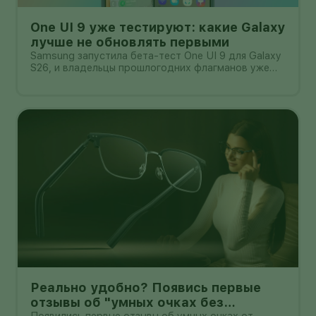
One UI 9 уже тестируют: какие Galaxy
лучше не обновлять первыми
Samsung запустила бета-тест One UI 9 для Galaxy
S26, и владельцы прошлогодних флагманов уже
смотрят на кнопку «Обновить» с понятным
нетерпением. Новая оболочка построена на
Android 17, обещает больше настроек,
обновлённую шторку, улучшения в заметках, дос
Реально удобно? Появись первые
отзывы об "умных очках без
Появились первые отзывы об умных очках от