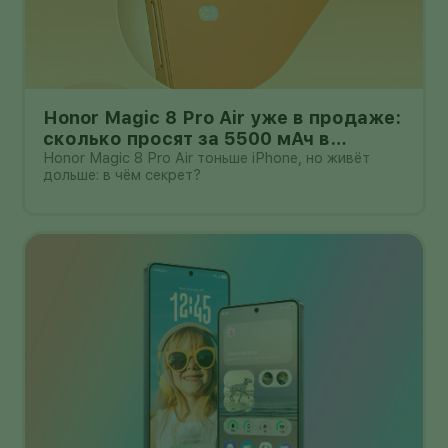
Honor Magic 8 Pro Air уже в продаже:
сколько просят за 5500 мАч в
корпусе толщиной всего 6,1 мм?
Honor Magic 8 Pro Air тоньше iPhone, но живёт
дольше: в чём секрет?