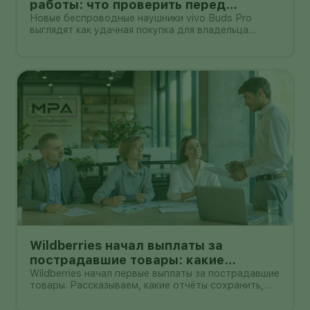
работы: что проверить перед
покупкой в России
Новые беспроводные наушники vivo Buds Pro
выглядят как удачная покупка для владельца
смартфона vivo: производитель заявляет
шумоподавление до 55 дБ, до 55 часов работы с
зарядным кейсом и задержку 42 мс.
Wildberries начал выплаты за
пострадавшие товары: какие
документы собрать и чем поможет
Wildberries начал первые выплаты за пострадавшие
товары. Рассказываем, какие отчёты сохранить,
АПМ
как проверить начисление и как АПМ помогает
селлерам систематизировать подтверждённые