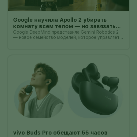
Google научила Apollo 2 убирать
комнату всем телом — но завязать
пакет он умеет лишь в 44% попыток
Google DeepMind представила Gemini Robotics 2
— новое семейство моделей, которое управляет
не только руками, но и всем телом гуманоида. В
демонстрации Apptronik Apollo 2 ходит,
приседает, тянется к предметам и вместе с
другими роботами убирает комнату.
vivo Buds Pro обещают 55 часов