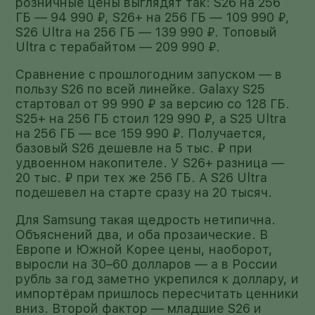
розничные цены выглядят так: S26 на 256
ГБ — 94 990 ₽, S26+ на 256 ГБ — 109 990 ₽,
S26 Ultra на 256 ГБ — 139 990 ₽. Топовый
Ultra с терабайтом — 209 990 ₽.
Сравнение с прошлогодним запуском — в
пользу S26 по всей линейке. Galaxy S25
стартовал от 99 990 ₽ за версию со 128 ГБ.
S25+ на 256 ГБ стоил 129 990 ₽, а S25 Ultra
на 256 ГБ — все 159 990 ₽. Получается,
базовый S26 дешевле на 5 тыс. ₽ при
удвоенном накопителе. У S26+ разница —
20 тыс. ₽ при тех же 256 ГБ. А S26 Ultra
подешевел на старте сразу на 20 тысяч.
Для Samsung такая щедрость нетипична.
Объяснений два, и оба прозаические. В
Европе и Южной Корее цены, наоборот,
выросли на 30–60 долларов — а в России
рубль за год заметно укрепился к доллару, и
импортёрам пришлось пересчитать ценники
вниз. Второй фактор — младшие S26 и