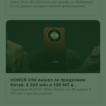
Infinix Note 60 Ultra получил дизайн от Pininfarina!
И это далеко не единственная фича новинки!
HONOR X9d вышел за пределами
Китая: 8 300 мАч и 108 МП в
бюджетном классе
Предзаказ HONOR X9d в Непале до 28 января: 8
300 мА·ч против розетки