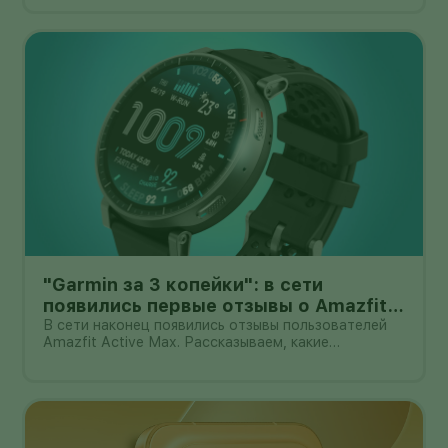
миниатюрном механическом подвесе. Это уже не
очередной выставочный прототип: компания
начала собирать заявки перед коммерчески
"Garmin за 3 копейки": в сети
появились первые отзывы о Amazfit
Active Max с оффлайн-картами
В сети наконец появились отзывы пользователей
Amazfit Active Max. Рассказываем, какие
преимущества и недостатки уже замечены.