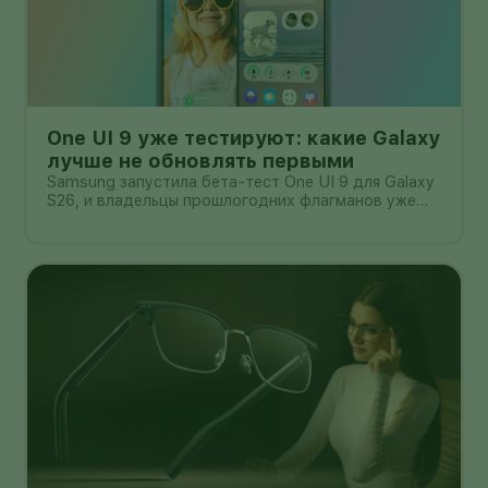
One UI 9 уже тестируют: какие Galaxy
лучше не обновлять первыми
Samsung запустила бета-тест One UI 9 для Galaxy
S26, и владельцы прошлогодних флагманов уже
смотрят на кнопку «Обновить» с понятным
нетерпением. Новая оболочка построена на
Android 17, обещает больше настроек,
обновлённую шторку, улучшения в заметках, дос