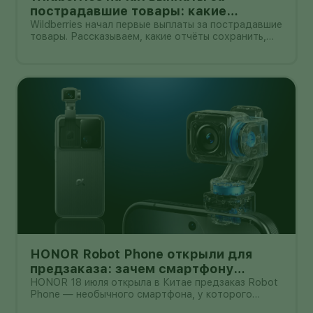
пострадавшие товары: какие
документы собрать и чем поможет
Wildberries начал первые выплаты за пострадавшие
товары. Рассказываем, какие отчёты сохранить,
АПМ
как проверить начисление и как АПМ помогает
селлерам систематизировать подтверждённые
случаи.
HONOR Robot Phone открыли для
предзаказа: зачем смартфону
камера на роботизированной руке
HONOR 18 июля открыла в Китае предзаказ Robot
Phone — необычного смартфона, у которого
основная камера выдвигается из корпуса на