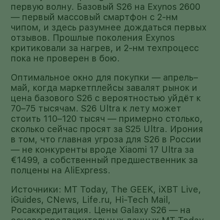
первую волну. Базовый S26 на Exynos 2600
— первый массовый смартфон с 2-нм
чипом, и здесь разумнее дождаться первых
отзывов. Прошлые поколения Exynos
критиковали за нагрев, и 2-нм техпроцесс
пока не проверен в бою.
Оптимальное окно для покупки — апрель–
май, когда маркетплейсы завалят рынок и
цена базового S26 с вероятностью уйдёт к
70–75 тысячам. S26 Ultra к лету может
стоить 110–120 тысяч — примерно столько,
сколько сейчас просят за S25 Ultra. Ирония
в том, что главная угроза для S26 в России
— не конкуренты вроде Xiaomi 17 Ultra за
€1499, а собственный предшественник за
полцены на AliExpress.
Источники: MT Today, The GEEK, iXBT Live,
iGuides, CNews, Life.ru, Hi-Tech Mail,
Росаккредитация. Цены Galaxy S26 — на