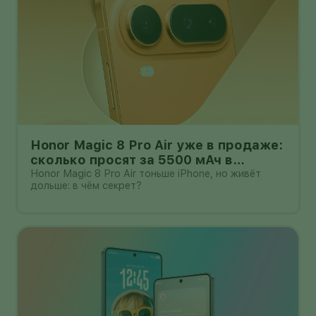
Honor Magic 8 Pro Air уже в продаже:
сколько просят за 5500 мАч в
корпусе толщиной всего 6,1 мм?
Honor Magic 8 Pro Air тоньше iPhone, но живёт
дольше: в чём секрет?