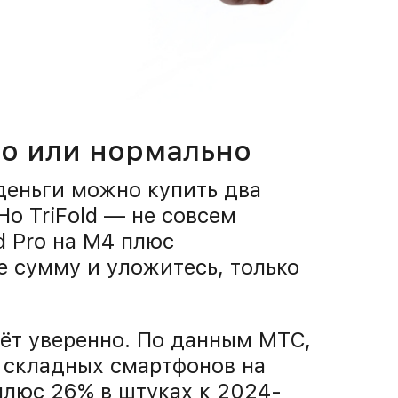
го или нормально
деньги можно купить два
 Но TriFold — не совсем
d Pro на M4 плюс
е сумму и уложитесь, только
тёт уверенно. По данным МТС,
 складных смартфонов на
плюс 26% в штуках к 2024-