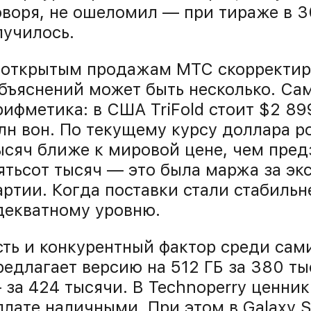
оворя, не ошеломил — при тираже в 
лучилось.
 открытым продажам МТС скорректиро
бъяснений может быть несколько. Са
рифметика: в США TriFold стоит $2 899
лн вон. По текущему курсу доллара р
ысяч ближе к мировой цене, чем пре
ятьсот тысяч — это была маржа за эк
артии. Когда поставки стали стабильн
декватному уровню.
сть и конкурентный фактор среди сами
редлагает версию на 512 ГБ за 380 ты
 за 424 тысячи. В Technoperry ценник
плате наличными. При этом в Galaxy 