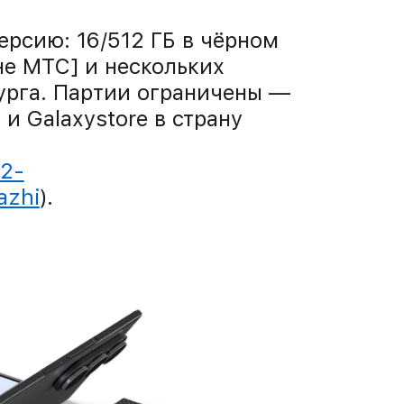
ерсию: 16/512 ГБ в чёрном
не МТС] и нескольких
урга. Партии ограничены —
 и Galaxystore в страну
02-
azhi
).