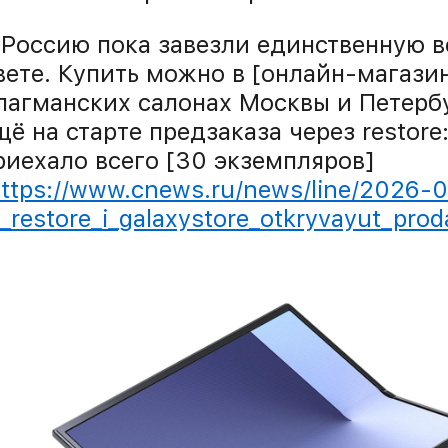
 Россию пока завезли единственную в
вете. Купить можно в [онлайн-магази
лагманских салонах Москвы и Петерб
щё на старте предзаказа через restore:
риехало всего [30 экземпляров]
ttps://www.cnews.ru/news/line/2026-
1_restore_i_galaxystore_otkryvayut_prod