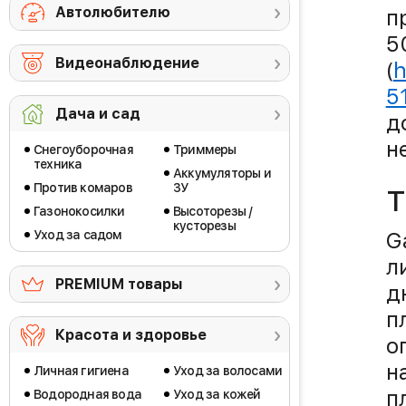
Автолюбителю
п
5
Видеонаблюдение
(
h
5
Дача и сад
д
н
Снегоуборочная
Триммеры
техника
Аккумуляторы и
Против комаров
ЗУ
Т
Газонокосилки
Высоторезы /
кусторезы
G
Уход за садом
л
PREMIUM товары
д
п
Красота и здоровье
о
н
Личная гигиена
Уход за волосами
п
Водородная вода
Уход за кожей