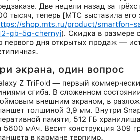
редзаказе. Две недели назад за трёх
00 тысяч, теперь [МТС выставила его 
ttps://shop.mts.ru/product/smartfon-s
12-gb-5g-chernyj
). Скидка в размере 
о первого дня открытых продаж — ис
етипичная.
ри экрана, один вопрос
alaxy Z TriFold — первый коммерческ
иниями сгиба. В сложенном состоянии 
юймовым внешним экраном, в разло
ланшет толщиной 3,9 мм. Внутри Snapd
перативной памяти, 512 ГБ хранилища
а 5600 мАч. Весит конструкция 309 
ланшета в кармане терпимо.