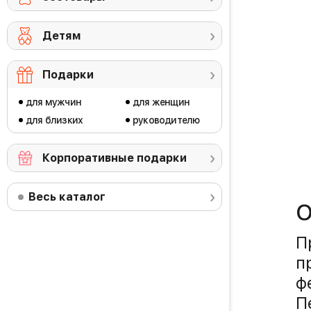
Детям
Подарки
для мужчин
для женщин
для близких
руководителю
Корпоративные подарки
Весь каталог
О
П
п
ф
П