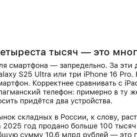
етыреста тысяч — это мно
ля смартфона — запредельно. За эти 
alaxy S25 Ultra или три iPhone 16 Pro.
мартфон. Корректнее сравнивать с iPa
лагманский телефон: примерно в ту ж
осить придётся два устройства.
ынок складных в России, к слову, рас
а 2025 год продано больше 100 тысяч
бщую сумму 10,6 млрд рублей — это 