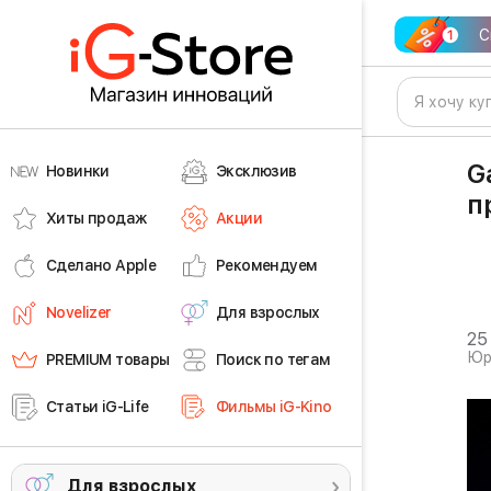
С
G
Новинки
Эксклюзив
п
Хиты продаж
Акции
Сделано Apple
Рекомендуем
Novelizer
Для взрослых
25
Юр
PREMIUM товары
Поиск по тегам
Статьи iG-Life
Фильмы iG-Kino
Для взрослых