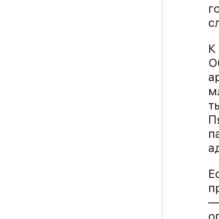
г
с
К
О
а
м
т
П
п
а
Е
п
—
о