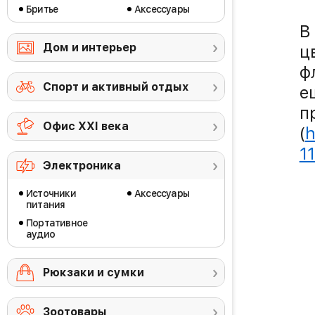
Бритье
Аксессуары
В
Дом и интерьер
ц
ф
Спорт и активный отдых
е
п
Офис ХХI века
(
h
1
Электроника
Источники
Аксессуары
питания
Портативное
аудио
Рюкзаки и сумки
Зоотовары