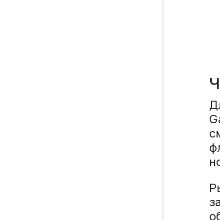
Ч
Д
G
с
ф
н
Р
з
о