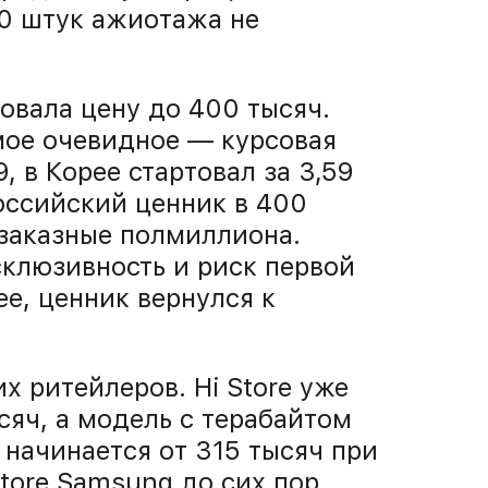
30 штук ажиотажа не
вала цену до 400 тысяч.
мое очевидное — курсовая
, в Корее стартовал за 3,59
оссийский ценник в 400
дзаказные полмиллиона.
склюзивность и риск первой
ее, ценник вернулся к
х ритейлеров. Hi Store уже
сяч, а модель с терабайтом
 начинается от 315 тысяч при
Store Samsung до сих пор