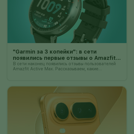
"Garmin за 3 копейки": в сети
появились первые отзывы о Amazfit
Active Max с оффлайн-картами
В сети наконец появились отзывы пользователей
Amazfit Active Max. Рассказываем, какие
преимущества и недостатки уже замечены.