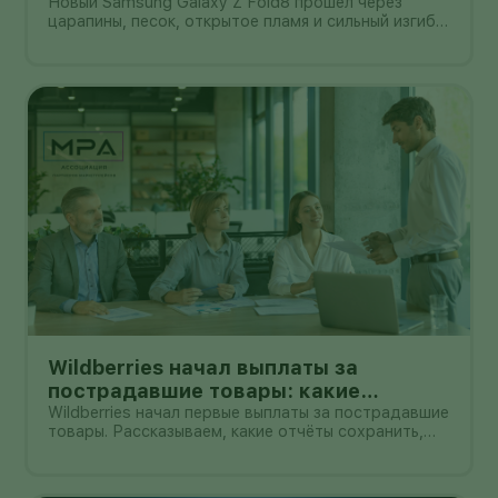
всё ещё легко поцарапать
Новый Samsung Galaxy Z Fold8 прошёл через
царапины, песок, открытое пламя и сильный изгиб в
обратную сторону. После самой жёсткой части
испытания корпус не треснул, а гибкий экран не
выскочил из рамки. Для складного смартфона
толщиной 4,5 мм в раскрытом в
Wildberries начал выплаты за
пострадавшие товары: какие
документы собрать и чем поможет
Wildberries начал первые выплаты за пострадавшие
товары. Рассказываем, какие отчёты сохранить,
АПМ
как проверить начисление и как АПМ помогает
селлерам систематизировать подтверждённые
случаи.