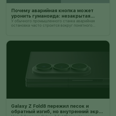
Почему аварийная кнопка может
уронить гуманоида: незакрытая
проблема безопасности Unitree G1
У обычного промышленного станка аварийная
остановка часто строится вокруг понятного
принципа: отключить энергию и привести механизм
в безопасное состояние. С двуногим роботом всё
сложнее. Если гуманоид сохраняет равновесие
только благодаря непрерывной раб
Galaxy Z Fold8 пережил песок и
обратный изгиб, но внутренний экран