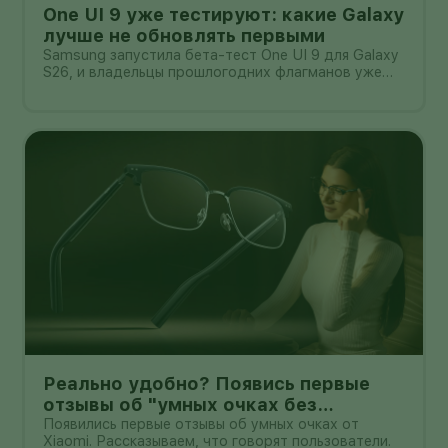
One UI 9 уже тестируют: какие Galaxy
лучше не обновлять первыми
Samsung запустила бета-тест One UI 9 для Galaxy
S26, и владельцы прошлогодних флагманов уже
смотрят на кнопку «Обновить» с понятным
нетерпением. Новая оболочка построена на
Android 17, обещает больше настроек,
обновлённую шторку, улучшения в заметках, дос
Реально удобно? Появись первые
отзывы об "умных очках без
дисплея" от Xioami
Появились первые отзывы об умных очках от
Xiaomi. Рассказываем, что говорят пользователи.