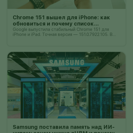
Chrome 151 вышел для iPhone: как
обновиться и почему список
исправлений нельзя додумывать
Google выпустила стабильный Chrome 151 для
iPhone и iPad. Точная версия — 151.0.7922.105. В
официальном сообщении от 4 августа компания
обещает улучшения стабильности и
производительности, но не публикует отдельный
список закрытых уязвимостей. Поэтому при
Samsung поставила память над ИИ-