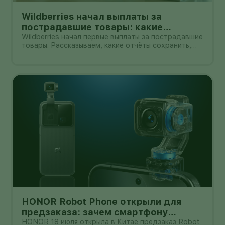
Wildberries начал выплаты за
пострадавшие товары: какие
документы собрать и чем поможет
Wildberries начал первые выплаты за пострадавшие
товары. Рассказываем, какие отчёты сохранить,
АПМ
как проверить начисление и как АПМ помогает
селлерам систематизировать подтверждённые
случаи.
HONOR Robot Phone открыли для
предзаказа: зачем смартфону
камера на роботизированной руке
HONOR 18 июля открыла в Китае предзаказ Robot