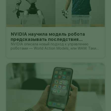
NVIDIA научила модель робота
предсказывать последствия
действий: что доказали цифры и где
NVIDIA описала новый подход к управлению
роботами — World Action Models, или WAM. Такие
предел
модели должны не только распознавать команду и
выбирать действие, но и заранее представлять,
как после этого изменится окружающая сцена. В
одном из опубликованных NVID