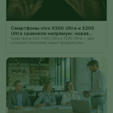
Смартфоны vivo X300 Ultra и X200
Ultra сравнили напрямую: новая
камера не всегда стоит доплаты
Смартфоны vivo X300 Ultra и X200 Ultra — два
соседних поколения самых продвинутых
камерофонов бренда. Они рассчитаны на людей,
которые много снимают на телефон и готовы
платить за крупные сенсоры, дальний зум и
профессиональные видеорежимы.