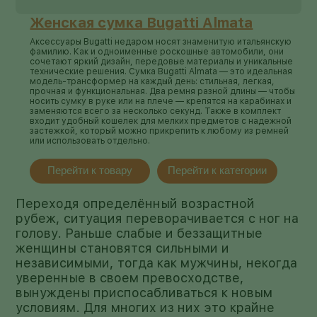
Женская сумка Bugatti Almata
Аксессуары Bugatti недаром носят знаменитую итальянскую
фамилию. Как и одноименные роскошные автомобили, они
сочетают яркий дизайн, передовые материалы и уникальные
технические решения. Сумка Bugatti Almata — это идеальная
модель-трансформер на каждый день: стильная, легкая,
прочная и функциональная. Два ремня разной длины — чтобы
носить сумку в руке или на плече — крепятся на карабинах и
заменяются всего за несколько секунд. Также в комплект
входит удобный кошелек для мелких предметов с надежной
застежкой, который можно прикрепить к любому из ремней
или использовать отдельно.
Перейти к товару
Перейти к категории
Переходя определённый возрастной
рубеж, ситуация переворачивается с ног на
голову. Раньше слабые и беззащитные
женщины становятся сильными и
независимыми, тогда как мужчины, некогда
уверенные в своем превосходстве,
вынуждены приспосабливаться к новым
условиям. Для многих из них это крайне