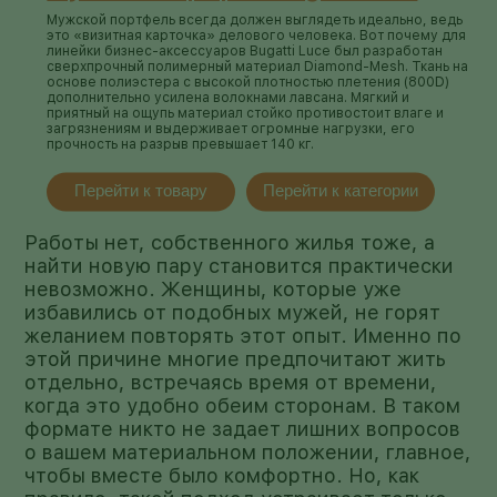
Мужской портфель всегда должен выглядеть идеально, ведь
это «визитная карточка» делового человека. Вот почему для
линейки бизнес-аксессуаров Bugatti Luce был разработан
сверхпрочный полимерный материал Diamond-Mesh. Ткань на
основе полиэстера с высокой плотностью плетения (800D)
дополнительно усилена волокнами лавсана. Мягкий и
приятный на ощупь материал стойко противостоит влаге и
загрязнениям и выдерживает огромные нагрузки, его
прочность на разрыв превышает 140 кг.
Перейти к товару
Перейти к категории
Работы нет, собственного жилья тоже, а
найти новую пару становится практически
невозможно. Женщины, которые уже
избавились от подобных мужей, не горят
желанием повторять этот опыт. Именно по
этой причине многие предпочитают жить
отдельно, встречаясь время от времени,
когда это удобно обеим сторонам. В таком
формате никто не задает лишних вопросов
о вашем материальном положении, главное,
чтобы вместе было комфортно. Но, как