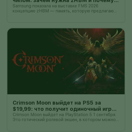
чипом: зачем нужна zHBM и почему
это пока не смартфон
Samsung показала на выставке FMS 2026
концепцию zHBM — память, которую предлагают
размещать вертикально прямо над ИИ-
ускорителем. Компания утверждает, что такая
компоновка способна дать примерно
восьмикратный прирост производительности
относительно HBM5,
Crimson Moon выйдет на PS5 за
$19,99: что получит одиночный игрок
и пара в кооперативе
Crimson Moon выйдет на PlayStation 5 1 сентября.
Это готический ролевой экшен, в котором можно
сражаться в одиночку или вдвоём по сети.
Стандартное издание оценено в $19,99, Deluxe —