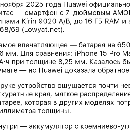
 ноября 2025 года Huawei официально 
итае — смартфон с 7-дюймовым AMOL
ипами Kirin 9020 A/B, до 16 ГБ RAM и
P68/69 (Lowyat.net).
амое впечатляющее — батарея на 650
,6 мм. Для сравнения: iPhone 15 Pro 
А·ч при толщине 8,25 мм. Казалось бы
умаге — но Huawei доказала обратное
 руке устройство ощущается почти не
ккуратные края, мягкое распределение
атарее, которая в других моделях по
иллиметра толщины.
нутри — аккумулятор с кремниево-уг