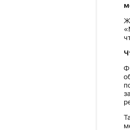
м
Ж
«
ч
Ч
Ф
о
п
з
р
Т
м