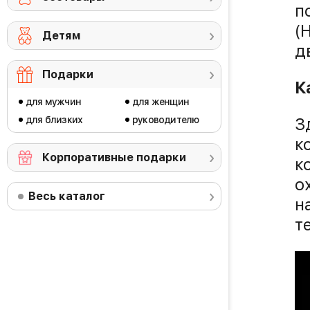
п
(
Детям
д
Подарки
К
для мужчин
для женщин
для близких
руководителю
З
к
Корпоративные подарки
к
о
Весь каталог
н
т