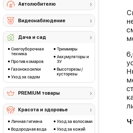
Автолюбителю
С
н
Видеонаблюдение
с
м
Дача и сад
Снегоуборочная
Триммеры
6
техника
Аккумуляторы и
у
Против комаров
ЗУ
Газонокосилки
Высоторезы /
H
кусторезы
Уход за садом
м
с
PREMIUM товары
к
л
Красота и здоровье
Ч
Личная гигиена
Уход за волосами
Водородная вода
Уход за кожей