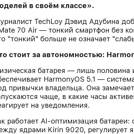
оделей в своём классе».
урналист TechLoy Дэвид Адубина доб
Mate 70 Air — тонкий смартфон без 
то "тонкий" больше не означает "слабы
то стоит за автономностью: Harmon
изическая батарея — лишь половина 
беспечивает HarmonyOS 5.1 — система
од привычки владельца. Она замечает
апускаются чаще, в какие часы активе
еагирует на уведомления.
ак работает AI-оптимизация батареи: 
ежду ядрами Kirin 9020, регулирует я