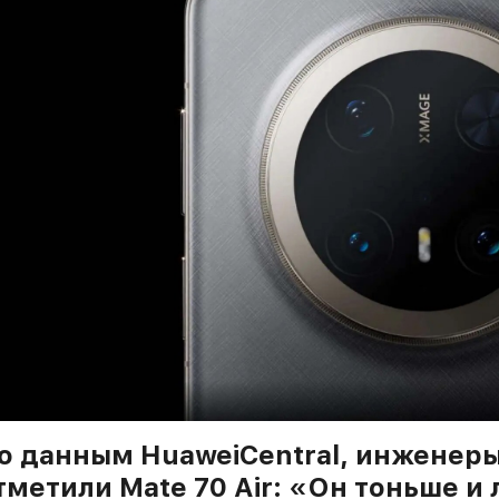
о данным HuaweiCentral, инженеры
тметили Mate 70 Air: «Он тоньше и