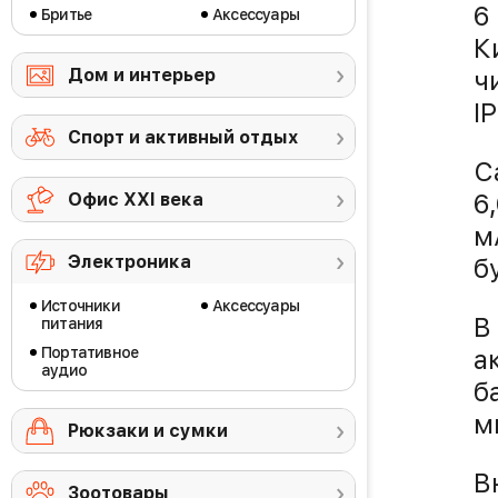
6
Бритье
Аксессуары
К
Дом и интерьер
ч
I
Спорт и активный отдых
С
6
Офис ХХI века
м
Электроника
б
Источники
Аксессуары
В
питания
Портативное
а
аудио
б
м
Рюкзаки и сумки
В
Зоотовары