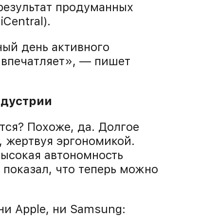
 результат продуманных
Central).
ный день активного
 впечатляет», — пишет
ндустрии
ся? Похоже, да. Долгое
, жертвуя эргономикой.
высокая автономность
r показал, что теперь можно
 ни Apple, ни Samsung: