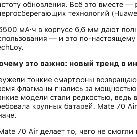
астоту обновления. Всё это вместе —
нергосберегающих технологий (Huawei
6500 мА·ч в корпусе 6,6 мм дают пол
спользования — и это по-настоящему
echLoy.
очему это важно: новый тренд в и
еужели тонкие смартфоны возвращают
ремя флагманы гнались за мощностью
онкие модели стали редкостью, ведь 
ребовала крупных батарей. Mate 70 Ai
наче.
Mate 70 Air делает то, чего не смогли