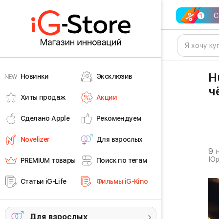
С
H
Новинки
Эксклюзив
ч
Хиты продаж
Акции
Сделано Apple
Рекомендуем
Novelizer
Для взрослых
9 
Юр
PREMIUM товары
Поиск по тегам
Статьи iG-Life
Фильмы iG-Kino
Для взрослых