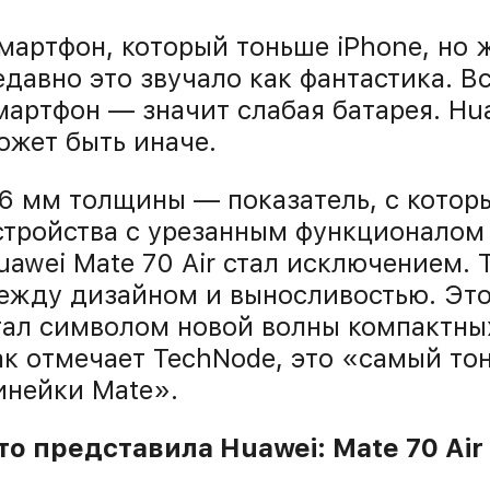
мартфон, который тоньше iPhone, но 
едавно это звучало как фантастика. В
мартфон — значит слабая батарея. Hu
ожет быть иначе.
,6 мм толщины — показатель, с кото
стройства с урезанным функционалом
uawei Mate 70 Air стал исключением. 
ежду дизайном и выносливостью. Это
тал символом новой волны компактных
ак отмечает TechNode, это «самый то
инейки Mate».
то представила Huawei: Mate 70 Air