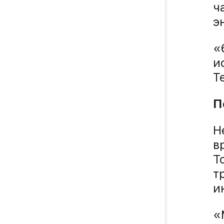
ч
э
«
и
T
П
Н
в
Т
т
и
«