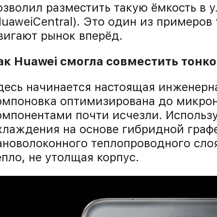
озволил разместить такую ёмкость в 
HuaweiCentral). Это один из примеров
вигают рынок вперёд.
ак Huawei смогла совместить тонко
десь начинается настоящая инженерна
омпоновка оптимизирована до микро
омпонентами почти исчезли. Использу
хлаждения на основе гибридной граф
ановолоконного теплопроводного слоя
епло, не утолщая корпус.