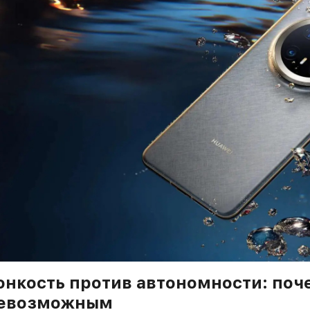
онкость против автономности: поч
евозможным