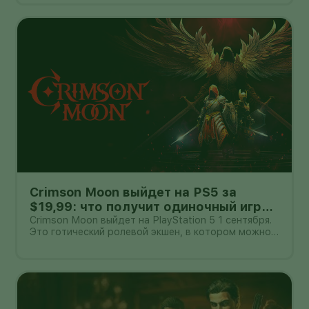
ускорителем. Компания утверждает, что такая
компоновка способна дать примерно
восьмикратный прирост производительности
относительно HBM5,
Crimson Moon выйдет на PS5 за
$19,99: что получит одиночный игрок
и пара в кооперативе
Crimson Moon выйдет на PlayStation 5 1 сентября.
Это готический ролевой экшен, в котором можно
сражаться в одиночку или вдвоём по сети.
Стандартное издание оценено в $19,99, Deluxe —
в $29,99. Цены объявлены для американского
рынка: стоимость в другом рег