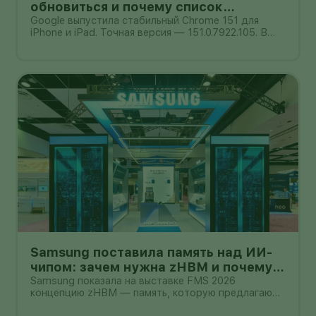
обновиться и почему список
исправлений нельзя додумывать
Google выпустила стабильный Chrome 151 для
iPhone и iPad. Точная версия — 151.0.7922.105. В
официальном сообщении от 4 августа компания
обещает улучшения стабильности и
производительности, но не публикует отдельный
список закрытых уязвимостей. Поэтому при
Samsung поставила память над ИИ-
чипом: зачем нужна zHBM и почему
это пока не смартфон
Samsung показала на выставке FMS 2026
концепцию zHBM — память, которую предлагают
размещать вертикально прямо над ИИ-