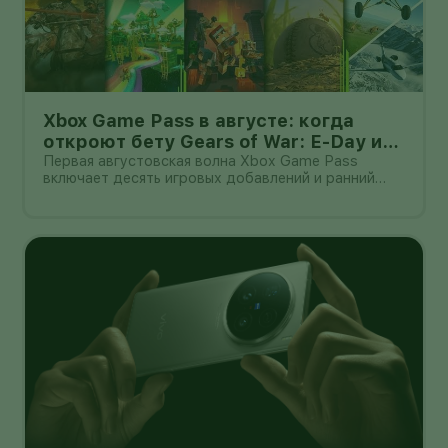
Xbox Game Pass в августе: когда
откроют бету Gears of War: E-Day и
какие игры добавят
Первая августовская волна Xbox Game Pass
включает десять игровых добавлений и ранний
доступ к открытой бете Gears of War: E-Day.
Подписчики Game Pass Ultimate и PC Game Pass
смогут начать тестирование 6 августа.
Общедоступный этап беты заявлен отдельно —