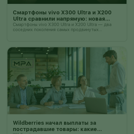
Смартфоны vivo X300 Ultra и X200
Ultra сравнили напрямую: новая
камера не всегда стоит доплаты
Смартфоны vivo X300 Ultra и X200 Ultra — два
соседних поколения самых продвинутых
камерофонов бренда. Они рассчитаны на людей,
которые много снимают на телефон и готовы
платить за крупные сенсоры, дальний зум и
профессиональные видеорежимы.
Wildberries начал выплаты за
пострадавшие товары: какие