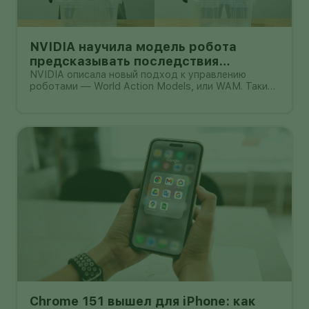
NVIDIA научила модель робота
предсказывать последствия
действий: что доказали цифры и где
NVIDIA описала новый подход к управлению
роботами — World Action Models, или WAM. Такие
предел
модели должны не только распознавать команду и
выбирать действие, но и заранее представлять,
как после этого изменится окружающая сцена. В
одном из опубликованных NVID
Chrome 151 вышел для iPhone: как