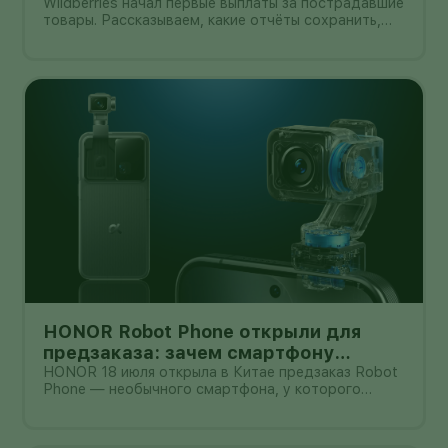
документы собрать и чем поможет
Wildberries начал первые выплаты за пострадавшие
товары. Рассказываем, какие отчёты сохранить,
АПМ
как проверить начисление и как АПМ помогает
селлерам систематизировать подтверждённые
случаи.
HONOR Robot Phone открыли для
предзаказа: зачем смартфону
камера на роботизированной руке
HONOR 18 июля открыла в Китае предзаказ Robot
Phone — необычного смартфона, у которого
основная камера выдвигается из корпуса на
миниатюрном механическом подвесе. Это уже не
очередной выставочный прототип: компания