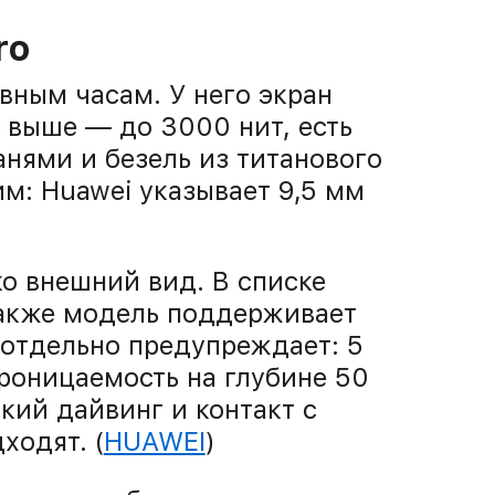
ro
ивным часам. У него экран
ь выше — до 3000 нит, есть
анями и безель из титанового
им: Huawei указывает 9,5 мм
ко внешний вид. В списке
Также модель поддерживает
 отдельно предупреждает: 5
роницаемость на глубине 50
ский дайвинг и контакт с
ходят. (
HUAWEI
)