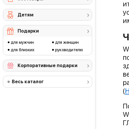
и
у
Детям
и
Подарки
Ч
для мужчин
для женщин
W
для близких
руководителю
п
з
Корпоративные подарки
в
р
Весь каталог
(
П
W
Г