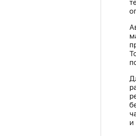
т
о
А
м
п
Т
п
Д
р
р
б
ч
и