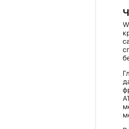
Ч
W
к
с
с
б
Г
д
ф
A
м
м