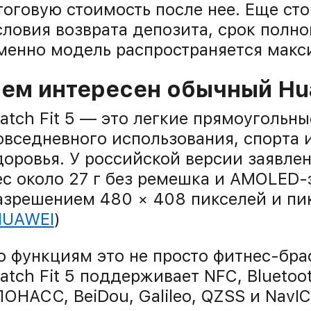
тоговую стоимость после нее. Еще сто
словия возврата депозита, срок полно
менно модель распространяется макс
ем интересен обычный Hua
atch Fit 5 — это легкие прямоугольн
овседневного использования, спорта 
доровья. У российской версии заявле
ес около 27 г без ремешка и AMOLED-
азрешением 480 × 408 пикселей и пик
HUAWEI
)
о функциям это не просто фитнес-бра
atch Fit 5 поддерживает NFC, Bluetoo
ЛОНАСС, BeiDou, Galileo, QZSS и NavIC