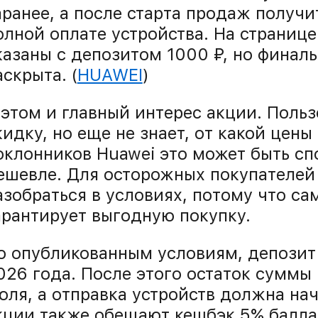
аранее, а после старта продаж получи
олной оплате устройства. На страниц
казаны с депозитом 1000 ₽, но финал
аскрыта. (
HUAWEI
)
 этом и главный интерес акции. Польз
кидку, но еще не знает, от какой цены
оклонников Huawei это может быть сп
ешевле. Для осторожных покупателей
азобраться в условиях, потому что са
арантирует выгодную покупку.
о опубликованным условиям, депозит
026 года. После этого остаток суммы 
юля, а отправка устройств должна нач
кции также обещают кешбэк 5% балл