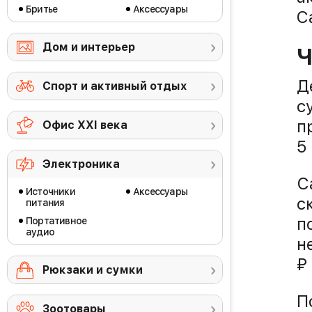
Бритье
Аксессуары
C
Дом и интерьер
Ч
Д
Спорт и активный отдых
с
п
Офис ХХI века
5
Электроника
С
Источники
Аксессуары
с
питания
п
Портативное
аудио
н
₽
Рюкзаки и сумки
П
Зоотовары