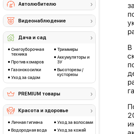
Автолюбителю
з
п
Видеонаблюдение
у
р
Дача и сад
В
Снегоуборочная
Триммеры
техника
с
Аккумуляторы и
Против комаров
ЗУ
п
Газонокосилки
Высоторезы /
д
кусторезы
Уход за садом
р
г
PREMIUM товары
П
Красота и здоровье
2
и
Личная гигиена
Уход за волосами
Водородная вода
Уход за кожей
а