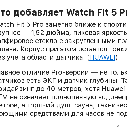
то добавляет Watch Fit 5 P
atch Fit 5 Pro заметно ближе к спорт
рупнее — 1,92 дюйма, пиковая яркост
апфировое стекло с закругленными гр
плава. Корпус при этом остается тонк
ез учета области датчика. (
HUAWEI
)
лавное отличие Pro-версии — не толь
атчиков есть ЭКГ и датчик глубины. 
ридайвинг до 40 метров, хотя Huawei
TM не означает полноценную водонеп
етров, а горячий душ, сауна, техниче
оющими средствами для часов не под