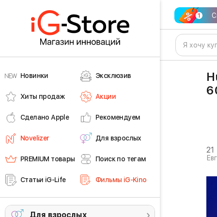
С
H
Новинки
Эксклюзив
6
Хиты продаж
Акции
Сделано Apple
Рекомендуем
Novelizer
Для взрослых
21
Ев
PREMIUM товары
Поиск по тегам
Статьи iG-Life
Фильмы iG-Kino
Для взрослых