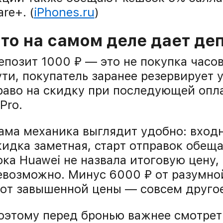
are+. (
iPhones.ru
)
то на самом деле дает де
епозит 1000 ₽ — это не покупка часо
ути, покупатель заранее резервирует 
раво на скидку при последующей оплат
 Pro.
ама механика выглядит удобно: вход
кидка заметная, старт отправок обеща
ока Huawei не назвала итоговую цену,
евозможно. Минус 6000 ₽ от разумно
 от завышенной цены — совсем другое
оэтому перед бронью важнее смотреть