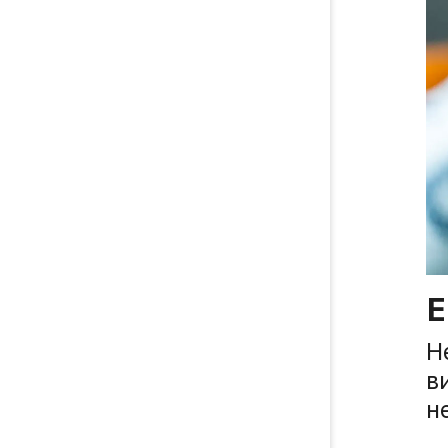
Е
Н
в
н