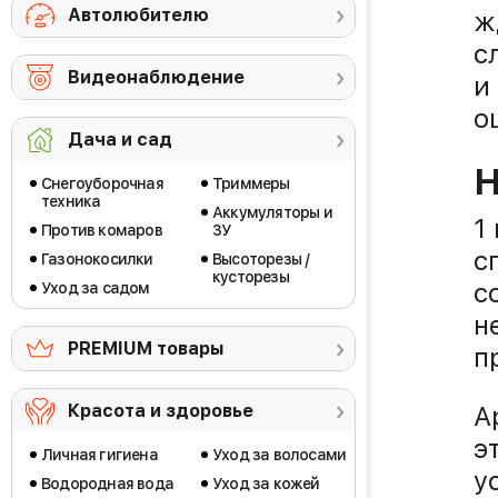
Автолюбителю
ж
с
Видеонаблюдение
и
о
Дача и сад
Н
Снегоуборочная
Триммеры
техника
Аккумуляторы и
1
Против комаров
ЗУ
с
Газонокосилки
Высоторезы /
кусторезы
с
Уход за садом
н
PREMIUM товары
п
A
Красота и здоровье
э
Личная гигиена
Уход за волосами
у
Водородная вода
Уход за кожей