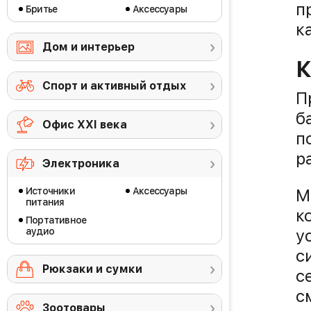
п
Бритье
Аксессуары
к
Дом и интерьер
К
Спорт и активный отдых
П
б
Офис ХХI века
п
р
Электроника
M
Источники
Аксессуары
питания
к
Портативное
у
аудио
с
Рюкзаки и сумки
с
с
Зоотовары