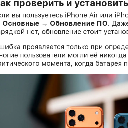
ак проверить и установит
сли вы пользуетесь iPhone Air или iPh
 Основные → Обновление ПО
. Даж
арядкой нет, обновление стоит устано
шибка проявляется только при опред
ногие пользователи могли её никогда
ритического момента, когда батарея 