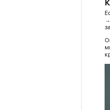
К
Е
→
з
О
м
к