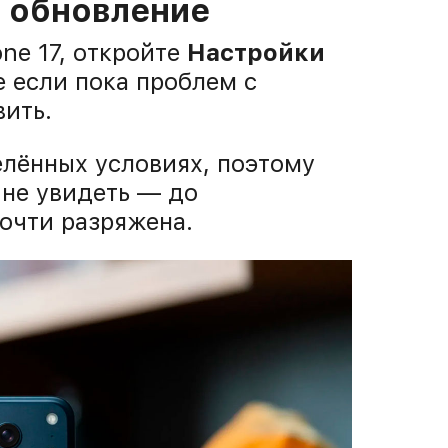
ь обновление
one 17, откройте
Настройки
е если пока проблем с
вить.
елённых условиях, поэтому
 не увидеть — до
почти разряжена.