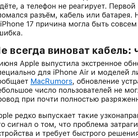
дёте, а телефон не реагирует. Перво
ломался разъём, кабель или батарея. 
 iPhone 17 причина могла быть совсе
шибка.
е всегда виноват кабель: 
 июня Apple выпустила экстренное обно
пециально для iPhone Air и моделей ли
ообщает
MacRumors
, обновление устр
ебольшое число пользователей не мог
ровод при почти полностью разряженн
pple редко выпускает такие узконапр
то сигнал о том, что проблема затра
стройства и требует быстрого решения