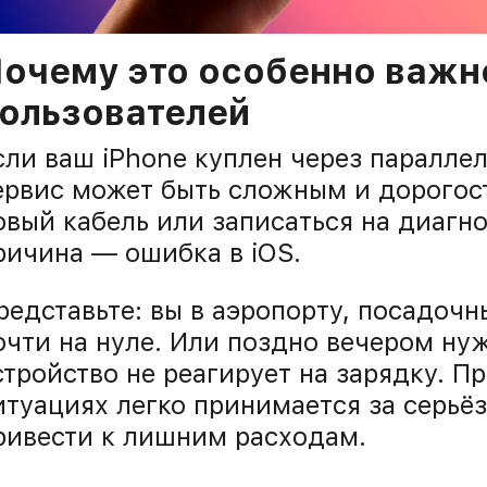
очему это особенно важн
ользователей
сли ваш iPhone куплен через паралле
ервис может быть сложным и дорогос
овый кабель или записаться на диагно
ричина — ошибка в iOS.
редставьте: вы в аэропорту, посадочн
очти на нуле. Или поздно вечером нуж
стройство не реагирует на зарядку. П
итуациях легко принимается за серьё
ривести к лишним расходам.