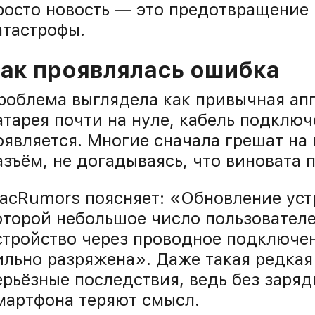
росто новость — это предотвращение
атастрофы.
ак проявлялась ошибка
роблема выглядела как привычная апп
атарея почти на нуле, кабель подключ
оявляется. Многие сначала грешат на 
азъём, не догадываясь, что виновата 
acRumors поясняет: «Обновление устр
оторой небольшое число пользователе
стройство через проводное подключен
ильно разряжена». Даже такая редка
ерьёзные последствия, ведь без заря
мартфона теряют смысл.