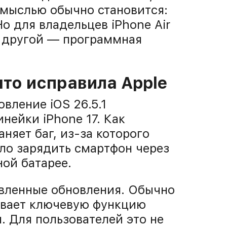
й мыслью обычно становится:
Но для владельцев iPhone Air
м другой — программная
что исправила Apple
вление iOS 26.5.1
нейки iPhone 17. Как
аняет баг, из-за которого
ло зарядить смартфон через
ой батарее.
авленные обновления. Обычно
гивает ключевую функцию
. Для пользователей это не