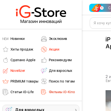
С
i
Новинки
Эксклюзив
A
Хиты продаж
Акции
Сделано Apple
Рекомендуем
Novelizer
Для взрослых
2 
Ев
PREMIUM товары
Поиск по тегам
Статьи iG-Life
Фильмы iG-Kino
Для взрослых