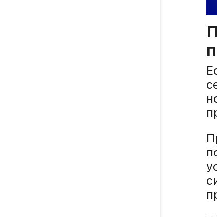
П
п
Е
с
н
п
П
п
у
с
п