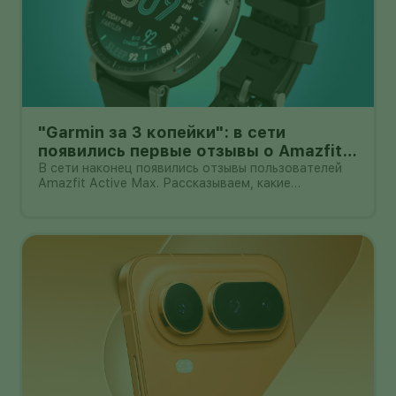
"Garmin за 3 копейки": в сети
появились первые отзывы о Amazfit
Active Max с оффлайн-картами
В сети наконец появились отзывы пользователей
Amazfit Active Max. Рассказываем, какие
преимущества и недостатки уже замечены.