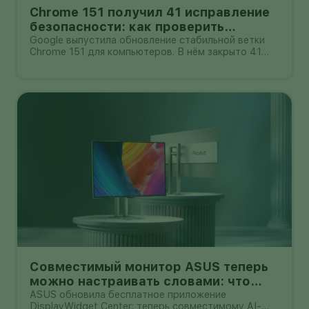
Chrome 151 получил 41 исправление
безопасности: как проверить
исправленную версию
Google выпустила обновление стабильной ветки
Chrome 151 для компьютеров. В нём закрыто 41
исправление безопасности, включая шесть
уязвимостей критической важности.
Пользователю не нужно искать установщик:
браузер проверяет обновление через
собственное мен
Совместимый монитор ASUS теперь
можно настраивать словами: что
умеет DisplayWidget Center
ASUS обновила бесплатное приложение
DisplayWidget Center: теперь совместимому AI-