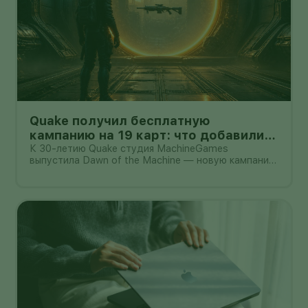
Quake получил бесплатную
кампанию на 19 карт: что добавили
владельцам игры
К 30-летию Quake студия MachineGames
выпустила Dawn of the Machine — новую кампанию
из 19 карт. Она входит в бесплатное обновление
для существующих владельцев игры и добавляет
отдельную карту для Deathmatch, новый
саундтрек и варианты оружия