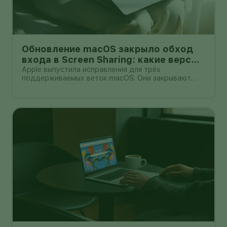
Обновление macOS закрыло обход
входа в Screen Sharing: какие версии
установить
Apple выпустила исправления для трёх
поддерживаемых веток macOS. Они закрывают
ошибку Screen Sharing, из-за которой сетевой
атакующий мог пройти аутентификацию без
действительных учётных данных.