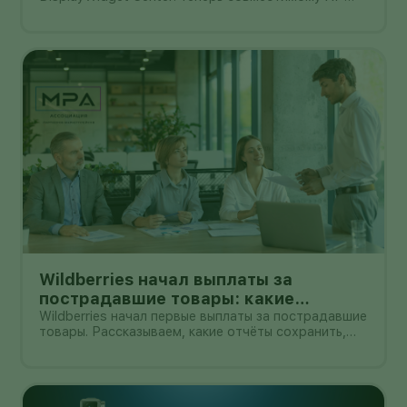
агенту можно поручить часть настроек монитора
обычной фразой. Например, попросить сделать
экран ярче, сменить цветовой режим или
применить профиль сразу к нескольким дисплеям
Wildberries начал выплаты за
пострадавшие товары: какие
документы собрать и чем поможет
Wildberries начал первые выплаты за пострадавшие
товары. Рассказываем, какие отчёты сохранить,
АПМ
как проверить начисление и как АПМ помогает
селлерам систематизировать подтверждённые
случаи.