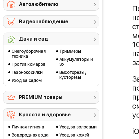
Автолюбителю
П
н
Видеонаблюдение
с
м
Дача и сад
1
Снегоуборочная
Триммеры
н
техника
Аккумуляторы и
з
Против комаров
ЗУ
Газонокосилки
Высоторезы /
З
кусторезы
Уход за садом
п
п
PREMIUM товары
с
у
Красота и здоровье
Личная гигиена
Уход за волосами
i
Водородная вода
Уход за кожей