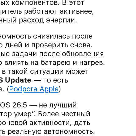
ых компонентов. В этот
питель работают активнее,
нный расход энергии.
номность снизилась после
 дней и проверить снова.
рые задачи после обновления
 влиять на батарею и нагрев.
в такой ситуации может
S Update
— то есть
. (
Podpora Apple
)
iOS 26.5 — не лучший
тор умер”. Более честный
фоновой активности, дать
ть реальную автономность.