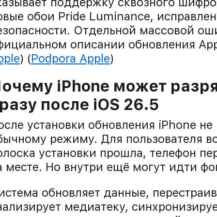
казывает поддержку сквозного шифро
овые обои Pride Luminance, исправле
езопасности. Отдельной массовой ош
фициальном описании обновления Appl
pple
) (
Podpora Apple
)
очему iPhone может разр
разу после iOS 26.5
осле установки обновления iPhone не 
бычному режиму. Для пользователя в
олоска установки прошла, телефон пе
а месте. Но внутри ещё могут идти фо
истема обновляет данные, перестраив
нализирует медиатеку, синхронизирует