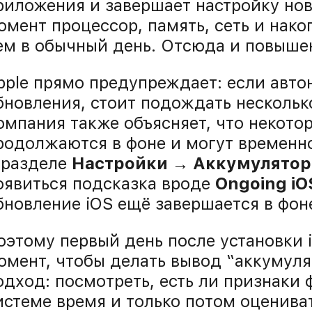
риложения и завершает настройку нов
омент процессор, память, сеть и нако
ем в обычный день. Отсюда и повыше
pple прямо предупреждает: если авто
бновления, стоит подождать несколько
омпания также объясняет, что некото
родолжаются в фоне и могут временно
 разделе
Настройки → Аккумулятор
оявиться подсказка вроде
Ongoing iO
бновление iOS ещё завершается в фоне
оэтому первый день после установки 
омент, чтобы делать вывод “аккумуля
одход: посмотреть, есть ли признаки 
истеме время и только потом оценива