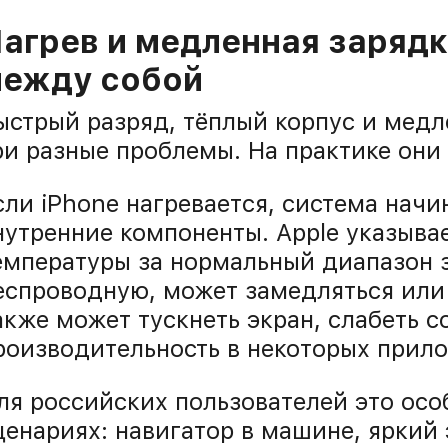
агрев и медленная зарядк
ежду собой
ыстрый разряд, тёплый корпус и медл
ри разные проблемы. На практике они 
сли iPhone нагревается, система нач
нутренние компоненты. Apple указывае
емпературы за нормальный диапазон 
еспроводную, может замедляться или
акже может тускнеть экран, слабеть с
роизводительность в некоторых прило
ля российских пользователей это осо
ценариях: навигатор в машине, яркий 