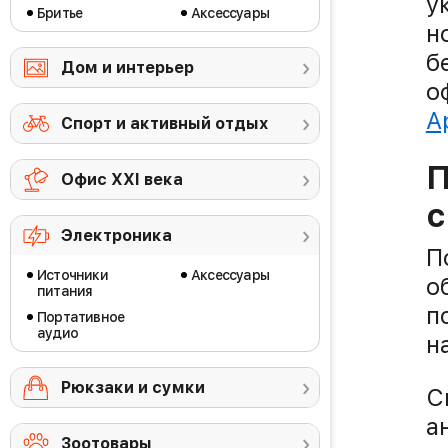
у
Бритье
Аксессуары
н
б
Дом и интерьер
о
A
Спорт и активный отдых
П
Офис ХХI века
с
Электроника
П
Источники
Аксессуары
о
питания
п
Портативное
аудио
н
Рюкзаки и сумки
С
а
Зоотовары