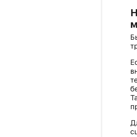
Н
м
Б
т
Е
в
т
б
Т
п
Д
с