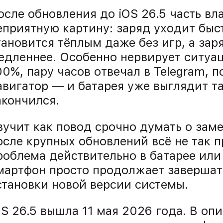
осле обновления до iOS 26.5 часть вл
еприятную картину: заряд уходит быс
тановится тёплым даже без игр, а зар
едленнее. Особенно нервирует ситуац
00%, пару часов отвечал в Telegram, 
авигатор — и батарея уже выглядит та
акончился.
вучит как повод срочно думать о заме
осле крупных обновлений всё не так 
роблема действительно в батарее или
мартфон просто продолжает завершат
становки новой версии системы.
OS 26.5 вышла 11 мая 2026 года. В оп