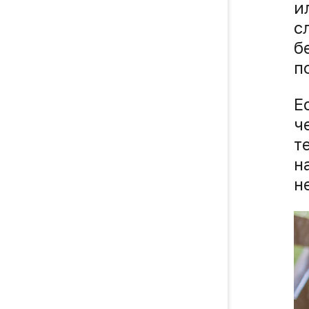
и
с
б
п
Е
ч
т
н
н