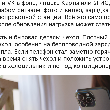
ли VK в фоне, Яндекс Карты или 2ГИС
лабом сигнале, фото и видео, зарядка
еспроводной станции. Всё это само по
осле обновления нагрузка может стат
сть и бытовая деталь: чехол. Плотны
ехол, особенно на беспроводной заря
епла. Если телефон стал заметно горя
а время снять чехол и положить устро
е в холодильник и не под кондиционе