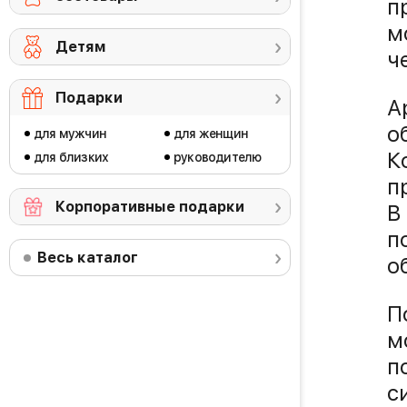
п
м
Детям
ч
Подарки
A
о
для мужчин
для женщин
К
для близких
руководителю
п
Корпоративные подарки
В
п
Весь каталог
о
П
м
п
с