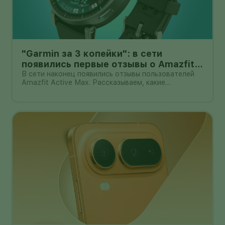
"Garmin за 3 копейки": в сети
появились первые отзывы о Amazfit
Active Max с оффлайн-картами
В сети наконец появились отзывы пользователей
Amazfit Active Max. Рассказываем, какие
преимущества и недостатки уже замечены.