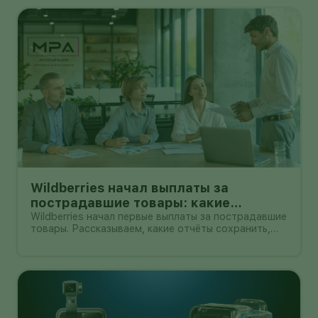
выскочил из рамки. Для складного смартфона
толщиной 4,5 мм в раскрытом в
Wildberries начал выплаты за
пострадавшие товары: какие
документы собрать и чем поможет
Wildberries начал первые выплаты за пострадавшие
товары. Рассказываем, какие отчёты сохранить,
АПМ
как проверить начисление и как АПМ помогает
селлерам систематизировать подтверждённые
случаи.