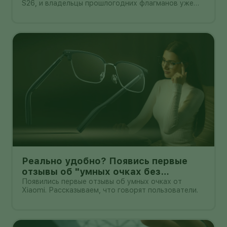
S26, и владельцы прошлогодних флагманов уже
смотрят на кнопку «Обновить» с понятным
нетерпением. Новая оболочка построена на
Android 17, обещает больше настроек,
обновлённую шторку, улучшения в заметках, дос
Реально удобно? Появись первые
отзывы об "умных очках без
дисплея" от Xioami
Появились первые отзывы об умных очках от
Xiaomi. Рассказываем, что говорят пользователи.