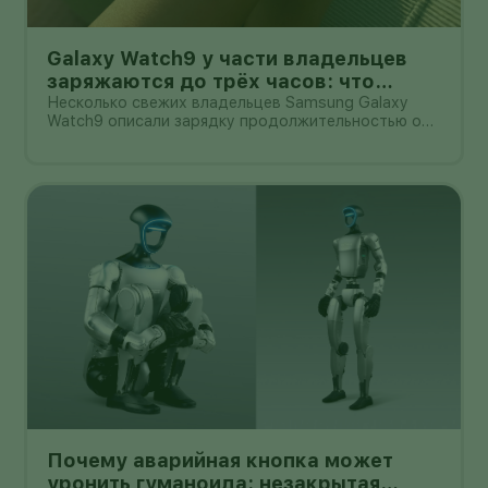
Galaxy Watch9 у части владельцев
заряжаются до трёх часов: что
проверить перед возвратом
Несколько свежих владельцев Samsung Galaxy
Watch9 описали зарядку продолжительностью от
примерно 90 минут до трёх часов. В одном
подробном замере 44-мм версия набирала заряд
с 13% до 90% за 2 часа 22 минуты, хотя
первоначальная оценка на экране была замет
Почему аварийная кнопка может
уронить гуманоида: незакрытая