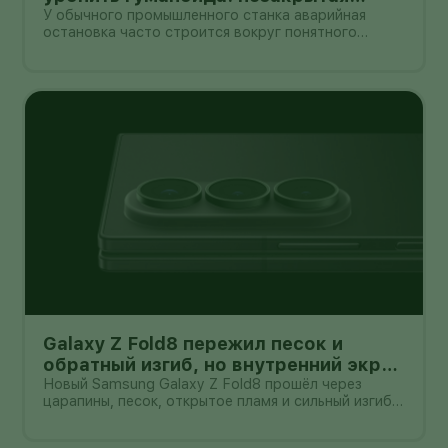
проблема безопасности Unitree G1
У обычного промышленного станка аварийная
остановка часто строится вокруг понятного
принципа: отключить энергию и привести механизм
в безопасное состояние. С двуногим роботом всё
сложнее. Если гуманоид сохраняет равновесие
только благодаря непрерывной раб
Galaxy Z Fold8 пережил песок и
обратный изгиб, но внутренний экран
всё ещё легко поцарапать
Новый Samsung Galaxy Z Fold8 прошёл через
царапины, песок, открытое пламя и сильный изгиб в
обратную сторону. После самой жёсткой части
испытания корпус не треснул, а гибкий экран не