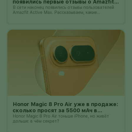
появились первые отзывы о Amazfit
Active Max с оффлайн-картами
В сети наконец появились отзывы пользователей
Amazfit Active Max. Рассказываем, какие
преимущества и недостатки уже замечены.
Honor Magic 8 Pro Air уже в продаже:
сколько просят за 5500 мАч в
корпусе толщиной всего 6,1 мм?
Honor Magic 8 Pro Air тоньше iPhone, но живёт
дольше: в чём секрет?