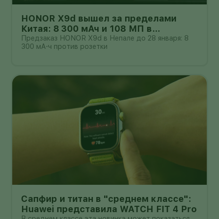
HONOR X9d вышел за пределами
Китая: 8 300 мАч и 108 МП в
бюджетном классе
Предзаказ HONOR X9d в Непале до 28 января: 8
300 мА·ч против розетки
Сапфир и титан в "среднем классе":
Huawei представила WATCH FIT 4 Pro
В среднем классе эта новинка может показаться