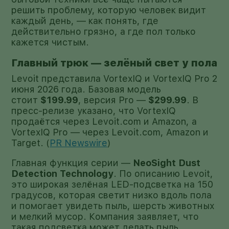
решить проблему, которую человек видит
каждый день, — как понять, где
действительно грязно, а где пол только
кажется чистым.
Главный трюк — зелёный свет у пола
Levoit представила VortexIQ и VortexIQ Pro 2
июня 2026 года. Базовая модель
стоит
$199.99
, версия Pro —
$299.99
. В
пресс-релизе указано, что VortexIQ
продаётся через Levoit.com и Amazon, а
VortexIQ Pro — через Levoit.com, Amazon и
Target. (
PR Newswire
)
Главная функция серии —
NeoSight Dust
Detection Technology
. По описанию Levoit,
это широкая зелёная LED-подсветка на 150
градусов, которая светит низко вдоль пола
и помогает увидеть пыль, шерсть животных
и мелкий мусор. Компания заявляет, что
такая подсветка может делать пыль