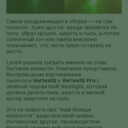
Самое раздражающее в уборке — не сам
пылесос. Хуже другое: вроде прошёлся по
полу, убрал крошки, шерсть и пыль, а потом
солнечный луч или лампа внезапно
показывают, что часть грязи осталась на
месте.
Levoit решила сыграть именно на этом
бытовом моменте. Компания представила
беспроводные вертикальные
пылесосы
VortexIQ
и
VortexIQ Pro
с
зелёной подсветкой NeoSight, которая
должна делать пыль, шерсть и мелкий
мусор заметнее на полу.
Это не новость про “ещё больше
мощности” ради красивой цифры.
Интереснее другое: производители
бытовой техники всё чаще пытаются