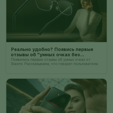
Реально удобно? Появись первые
отзывы об "умных очках без
дисплея" от Xioami
Появились первые отзывы об умных очках от
Xiaomi. Рассказываем, что говорят пользователи.