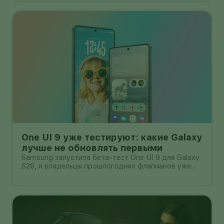
One UI 9 уже тестируют: какие Galaxy
лучше не обновлять первыми
Samsung запустила бета-тест One UI 9 для Galaxy
S26, и владельцы прошлогодних флагманов уже
смотрят на кнопку «Обновить» с понятным
нетерпением. Новая оболочка построена на
Android 17, обещает больше настроек,
обновлённую шторку, улучшения в заметках, дос