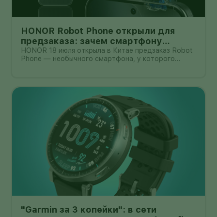
HONOR Robot Phone открыли для
предзаказа: зачем смартфону
камера на роботизированной руке
HONOR 18 июля открыла в Китае предзаказ Robot
Phone — необычного смартфона, у которого
основная камера выдвигается из корпуса на
миниатюрном механическом подвесе. Это уже не
очередной выставочный прототип: компания
начала собирать заявки перед коммерчески
"Garmin за 3 копейки": в сети