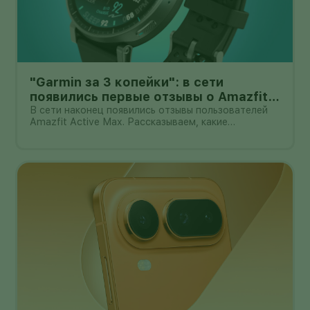
"Garmin за 3 копейки": в сети
появились первые отзывы о Amazfit
Active Max с оффлайн-картами
В сети наконец появились отзывы пользователей
Amazfit Active Max. Рассказываем, какие
преимущества и недостатки уже замечены.