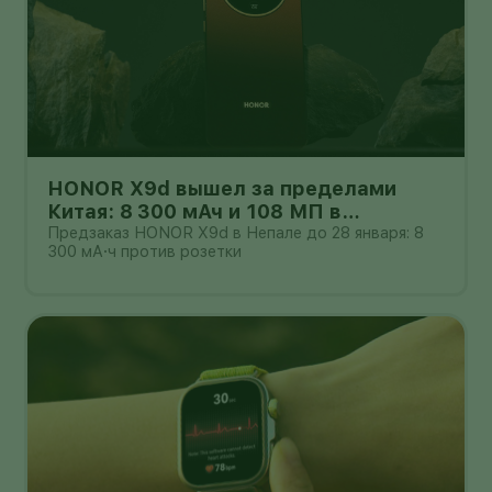
HONOR X9d вышел за пределами
Китая: 8 300 мАч и 108 МП в
бюджетном классе
Предзаказ HONOR X9d в Непале до 28 января: 8
300 мА·ч против розетки