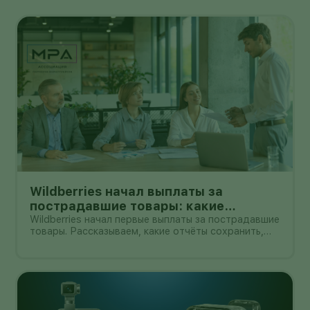
Wildberries начал выплаты за
пострадавшие товары: какие
документы собрать и чем поможет
Wildberries начал первые выплаты за пострадавшие
товары. Рассказываем, какие отчёты сохранить,
АПМ
как проверить начисление и как АПМ помогает
селлерам систематизировать подтверждённые
случаи.