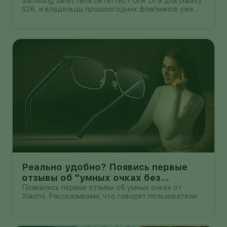
Samsung запустила бета-тест One UI 9 для Galaxy
S26, и владельцы прошлогодних флагманов уже
смотрят на кнопку «Обновить» с понятным
нетерпением. Новая оболочка построена на
Android 17, обещает больше настроек,
обновлённую шторку, улучшения в заметках, дос
Реально удобно? Появись первые
отзывы об "умных очках без
дисплея" от Xioami
Появились первые отзывы об умных очках от
Xiaomi. Рассказываем, что говорят пользователи.