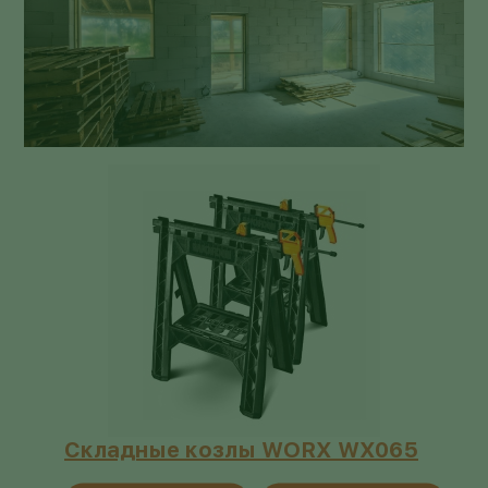
Складные козлы WORX WX065