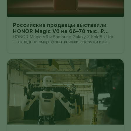
Российские продавцы выставили
HONOR Magic V6 на 66–70 тыс. ₽
дешевле Galaxy Z Fold8 Ultra — но
HONOR Magic V6 и Samsung Galaxy Z Fold8 Ultra
— складные смартфоны-книжки: снаружи ими
гарантия другая
можно пользоваться как обычным телефоном, а
после раскрытия они превращаются в небольшой
планшет.