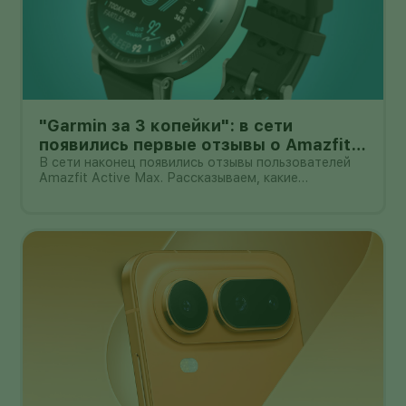
"Garmin за 3 копейки": в сети
появились первые отзывы о Amazfit
Active Max с оффлайн-картами
В сети наконец появились отзывы пользователей
Amazfit Active Max. Рассказываем, какие
преимущества и недостатки уже замечены.