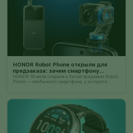
HONOR Robot Phone открыли для
предзаказа: зачем смартфону
камера на роботизированной руке
HONOR 18 июля открыла в Китае предзаказ Robot
Phone — необычного смартфона, у которого
основная камера выдвигается из корпуса на
миниатюрном механическом подвесе. Это уже не
очередной выставочный прототип: компания
начала собирать заявки перед коммерчески