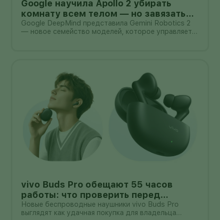
Google научила Apollo 2 убирать
комнату всем телом — но завязать
пакет он умеет лишь в 44% попыток
Google DeepMind представила Gemini Robotics 2
— новое семейство моделей, которое управляет
не только руками, но и всем телом гуманоида. В
демонстрации Apptronik Apollo 2 ходит,
приседает, тянется к предметам и вместе с
другими роботами убирает комнату.
vivo Buds Pro обещают 55 часов
работы: что проверить перед
покупкой в России
Новые беспроводные наушники vivo Buds Pro
выглядят как удачная покупка для владельца