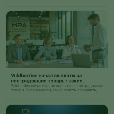
смартфона vivo: производитель заявляет
шумоподавление до 55 дБ, до 55 часов работы с
зарядным кейсом и задержку 42 мс.
Wildberries начал выплаты за
пострадавшие товары: какие
документы собрать и чем поможет
Wildberries начал первые выплаты за пострадавшие
товары. Рассказываем, какие отчёты сохранить,
АПМ
как проверить начисление и как АПМ помогает
селлерам систематизировать подтверждённые
случаи.