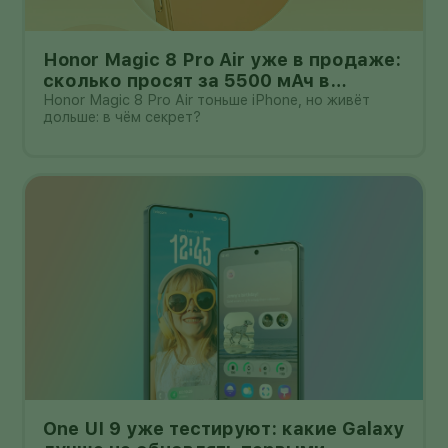
Honor Magic 8 Pro Air уже в продаже:
сколько просят за 5500 мАч в
корпусе толщиной всего 6,1 мм?
Honor Magic 8 Pro Air тоньше iPhone, но живёт
дольше: в чём секрет?
One UI 9 уже тестируют: какие Galaxy