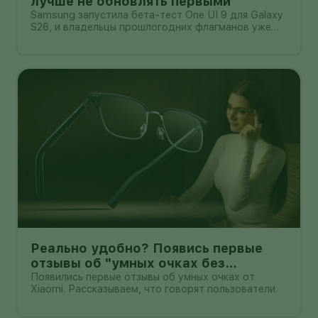
лучше не обновлять первыми
Samsung запустила бета-тест One UI 9 для Galaxy
S26, и владельцы прошлогодних флагманов уже
смотрят на кнопку «Обновить» с понятным
нетерпением. Новая оболочка построена на
Android 17, обещает больше настроек,
обновлённую шторку, улучшения в заметках, дос
Реально удобно? Появись первые
отзывы об "умных очках без
дисплея" от Xioami
Появились первые отзывы об умных очках от
Xiaomi. Рассказываем, что говорят пользователи.