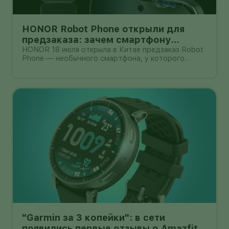
HONOR Robot Phone открыли для
предзаказа: зачем смартфону
камера на роботизированной руке
HONOR 18 июля открыла в Китае предзаказ Robot
Phone — необычного смартфона, у которого
основная камера выдвигается из корпуса на
миниатюрном механическом подвесе. Это уже не
очередной выставочный прототип: компания
начала собирать заявки перед коммерчески
"Garmin за 3 копейки": в сети
появились первые отзывы о Amazfit