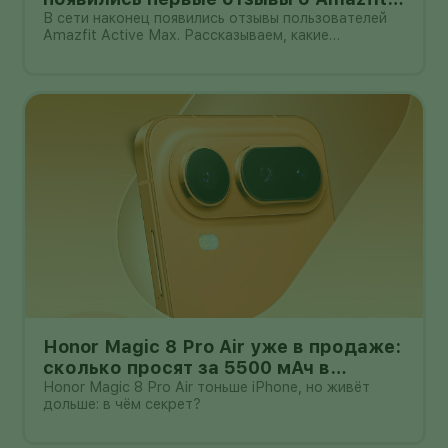
Active Max с оффлайн-картами
В сети наконец появились отзывы пользователей
Amazfit Active Max. Рассказываем, какие
преимущества и недостатки уже замечены.
Honor Magic 8 Pro Air уже в продаже:
сколько просят за 5500 мАч в
корпусе толщиной всего 6,1 мм?
Honor Magic 8 Pro Air тоньше iPhone, но живёт
дольше: в чём секрет?