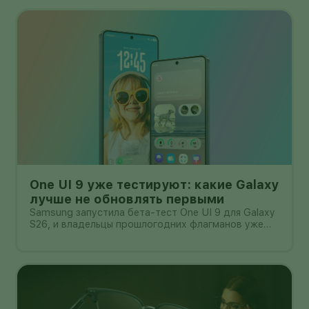
One UI 9 уже тестируют: какие Galaxy
лучше не обновлять первыми
Samsung запустила бета-тест One UI 9 для Galaxy
S26, и владельцы прошлогодних флагманов уже
смотрят на кнопку «Обновить» с понятным
нетерпением. Новая оболочка построена на
Android 17, обещает больше настроек,
обновлённую шторку, улучшения в заметках, дос