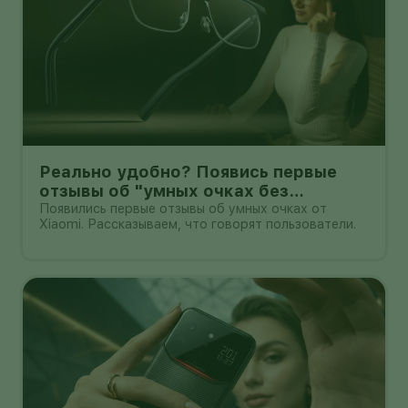
Реально удобно? Появись первые
отзывы об "умных очках без
дисплея" от Xioami
Появились первые отзывы об умных очках от
Xiaomi. Рассказываем, что говорят пользователи.