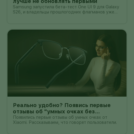
лучше не обновлять первыми
Samsung запустила бета-тест One UI 9 для Galaxy
S26, и владельцы прошлогодних флагманов уже
смотрят на кнопку «Обновить» с понятным
нетерпением. Новая оболочка построена на
Android 17, обещает больше настроек,
обновлённую шторку, улучшения в заметках, дос
Реально удобно? Появись первые
отзывы об "умных очках без
дисплея" от Xioami
Появились первые отзывы об умных очках от
Xiaomi. Рассказываем, что говорят пользователи.