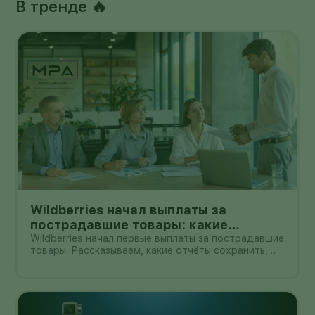
В тренде 🔥
Wildberries начал выплаты за
пострадавшие товары: какие
документы собрать и чем поможет
Wildberries начал первые выплаты за пострадавшие
товары. Рассказываем, какие отчёты сохранить,
АПМ
как проверить начисление и как АПМ помогает
селлерам систематизировать подтверждённые
случаи.