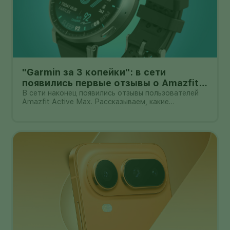
"Garmin за 3 копейки": в сети
появились первые отзывы о Amazfit
Active Max с оффлайн-картами
В сети наконец появились отзывы пользователей
Amazfit Active Max. Рассказываем, какие
преимущества и недостатки уже замечены.