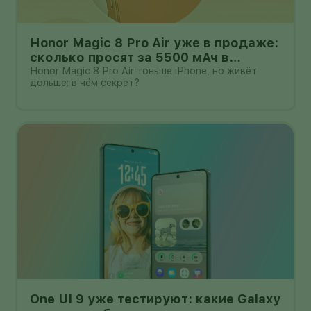
Honor Magic 8 Pro Air уже в продаже:
сколько просят за 5500 мАч в
корпусе толщиной всего 6,1 мм?
Honor Magic 8 Pro Air тоньше iPhone, но живёт
дольше: в чём секрет?
One UI 9 уже тестируют: какие Galaxy