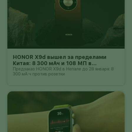
HONOR X9d вышел за пределами
Китая: 8 300 мАч и 108 МП в
бюджетном классе
Предзаказ HONOR X9d в Непале до 28 января: 8
300 мА·ч против розетки