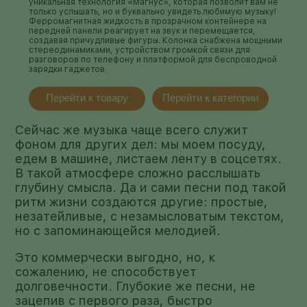
уникальная технология «Магнус», которая позволит вам не
только услышать, но и буквально увидеть любимую музыку!
Ферромагнитная жидкость в прозрачном контейнере на
передней панели реагирует на звук и перемещается,
создавая причудливые фигуры. Колонка снабжена мощными
стереодинамиками, устройством громкой связи для
разговоров по телефону и платформой для беспроводной
зарядки гаджетов.
Перейти к товару
Перейти к категории
Сейчас же музыка чаще всего служит
фоном для других дел: мы моем посуду,
едем в машине, листаем ленту в соцсетях.
В такой атмосфере сложно расслышать
глубину смысла. Да и сами песни под такой
ритм жизни создаются другие: простые,
незатейливые, с незамысловатым текстом,
но с запоминающейся мелодией.
Это коммерчески выгодно, но, к
сожалению, не способствует
долговечности. Глубокие же песни, не
зацепив с первого раза, быстро