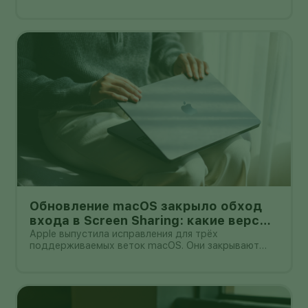
из 19 карт. Она входит в бесплатное обновление
для существующих владельцев игры и добавляет
отдельную карту для Deathmatch, новый
саундтрек и варианты оружия
Обновление macOS закрыло обход
входа в Screen Sharing: какие версии
установить
Apple выпустила исправления для трёх
поддерживаемых веток macOS. Они закрывают
ошибку Screen Sharing, из-за которой сетевой
атакующий мог пройти аутентификацию без
действительных учётных данных.