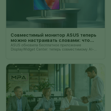
Совместимый монитор ASUS теперь
можно настраивать словами: что
умеет DisplayWidget Center
ASUS обновила бесплатное приложение
DisplayWidget Center: теперь совместимому AI-
агенту можно поручить часть настроек монитора
обычной фразой. Например, попросить сделать
экран ярче, сменить цветовой режим или
применить профиль сразу к нескольким дисплеям