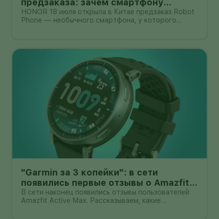
предзаказа: зачем смартфону
камера на роботизированной руке
HONOR 18 июля открыла в Китае предзаказ Robot
Phone — необычного смартфона, у которого
основная камера выдвигается из корпуса на
миниатюрном механическом подвесе. Это уже не
очередной выставочный прототип: компания
начала собирать заявки перед коммерчески
"Garmin за 3 копейки": в сети
появились первые отзывы о Amazfit
Active Max с оффлайн-картами
В сети наконец появились отзывы пользователей
Amazfit Active Max. Рассказываем, какие
преимущества и недостатки уже замечены.