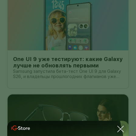
One UI 9 уже тестируют: какие Galaxy
лучше не обновлять первыми
Samsung запустила бета-тест One UI 9 для Galaxy
S26, и владельцы прошлогодних флагманов уже
смотрят на кнопку «Обновить» с понятным
нетерпением. Новая оболочка построена на
Android 17, обещает больше настроек,
обновлённую шторку, улучшения в заметках, дос