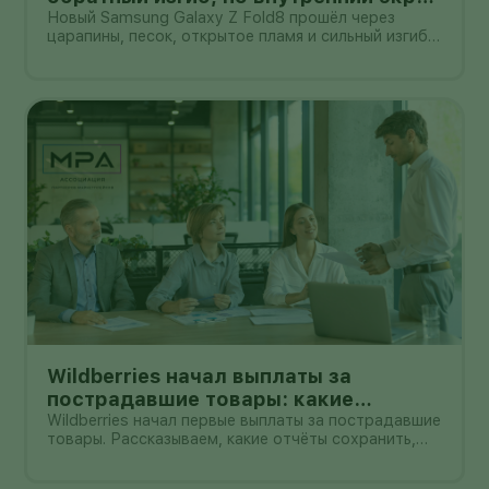
всё ещё легко поцарапать
Новый Samsung Galaxy Z Fold8 прошёл через
царапины, песок, открытое пламя и сильный изгиб в
обратную сторону. После самой жёсткой части
испытания корпус не треснул, а гибкий экран не
выскочил из рамки. Для складного смартфона
толщиной 4,5 мм в раскрытом в
Wildberries начал выплаты за
пострадавшие товары: какие
документы собрать и чем поможет
Wildberries начал первые выплаты за пострадавшие
товары. Рассказываем, какие отчёты сохранить,
АПМ
как проверить начисление и как АПМ помогает
селлерам систематизировать подтверждённые