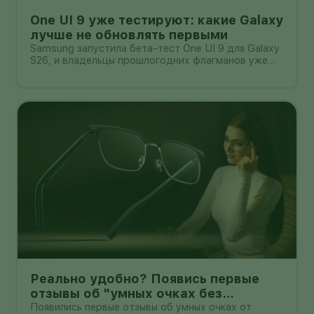
One UI 9 уже тестируют: какие Galaxy
лучше не обновлять первыми
Samsung запустила бета-тест One UI 9 для Galaxy
S26, и владельцы прошлогодних флагманов уже
смотрят на кнопку «Обновить» с понятным
нетерпением. Новая оболочка построена на
Android 17, обещает больше настроек,
обновлённую шторку, улучшения в заметках, дос
Реально удобно? Появись первые
отзывы об "умных очках без
дисплея" от Xioami
Появились первые отзывы об умных очках от