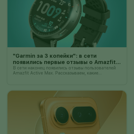
"Garmin за 3 копейки": в сети
появились первые отзывы о Amazfit
Active Max с оффлайн-картами
В сети наконец появились отзывы пользователей
Amazfit Active Max. Рассказываем, какие
преимущества и недостатки уже замечены.