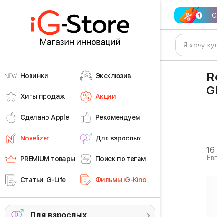
С
R
Новинки
Эксклюзив
G
Хиты продаж
Акции
Сделано Apple
Рекомендуем
Novelizer
Для взрослых
16
Ев
PREMIUM товары
Поиск по тегам
Статьи iG-Life
Фильмы iG-Kino
Для взрослых