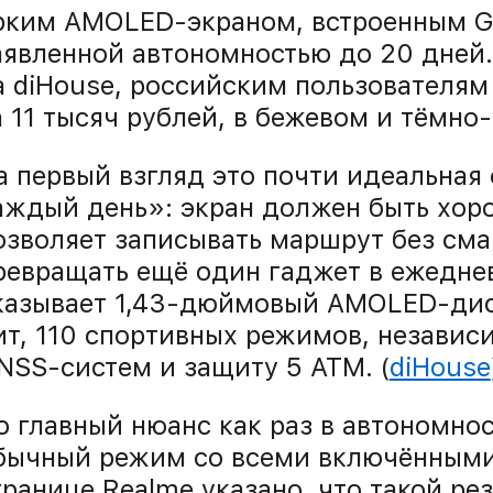
рким AMOLED-экраном, встроенным G
аявленной автономностью до 20 дней.
а diHouse, российским пользователя
а 11 тысяч рублей, в бежевом и тёмно-
а первый взгляд это почти идеальная
аждый день»: экран должен быть хор
озволяет записывать маршрут без сма
ревращать ещё один гаджет в ежеднев
казывает 1,43-дюймовый AMOLED-дисп
ит, 110 спортивных режимов, незави
NSS-систем и защиту 5 ATM. (
diHouse
о главный нюанс как раз в автономно
бычный режим со всеми включёнными
транице Realme указано, что такой рез