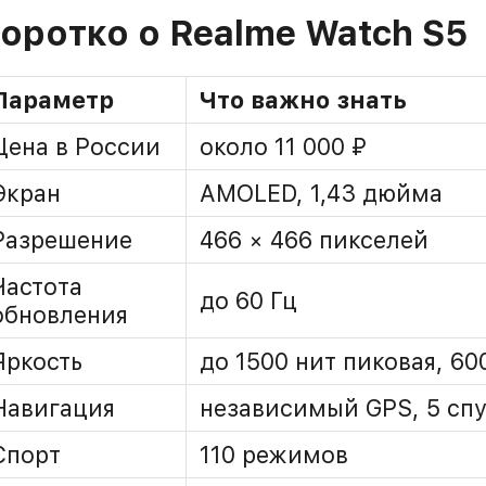
оротко о Realme Watch S5
Параметр
Что важно знать
Цена в России
около 11 000 ₽
Экран
AMOLED, 1,43 дюйма
Разрешение
466 × 466 пикселей
Частота
до 60 Гц
обновления
Яркость
до 1500 нит пиковая, 60
Навигация
независимый GPS, 5 сп
Спорт
110 режимов