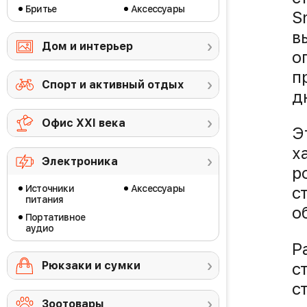
Бритье
Аксессуары
S
в
Дом и интерьер
о
п
Спорт и активный отдых
д
Офис ХХI века
Э
х
Электроника
р
Источники
Аксессуары
с
питания
о
Портативное
аудио
Р
Рюкзаки и сумки
с
с
Зоотовары