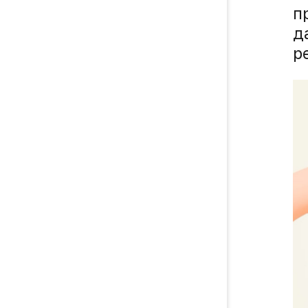
п
д
р