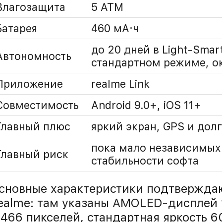
Влагозащита
5 ATM
Батарея
460 мА·ч
до 20 дней в Light-Smar
Автономность
стандартном режиме, ок
Приложение
realme Link
Совместимость
Android 9.0+, iOS 11+
Главный плюс
яркий экран, GPS и дол
пока мало независимых 
Главный риск
стабильности софта
сновные характеристики подтвержда
ealme: там указаны AMOLED-дисплей 
 466 пикселей, стандартная яркость 6