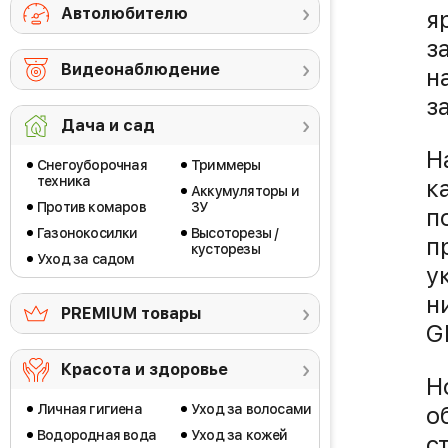
Автолюбителю
я
з
Видеонаблюдение
н
з
Дача и сад
Н
Снегоуборочная
Триммеры
техника
к
Аккумуляторы и
Против комаров
ЗУ
п
Газонокосилки
Высоторезы /
п
кусторезы
Уход за садом
у
н
PREMIUM товары
G
Красота и здоровье
Н
Личная гигиена
Уход за волосами
о
Водородная вода
Уход за кожей
с