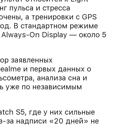
г пульса и стресса
ючены, а тренировки с GPS
иод. В стандартном режиме
 Always-On Display — около 5
бор заявленных
ealme и первых данных о
ьсометра, анализа сна и
ть уже по независимым
tch S5, где у них сильные
из-за надписи «20 дней» не