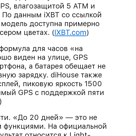
PS, влагозащитой 5 ATM и
 По данным iXBT со ссылкой
м модель доступна примерно
сером цветах. (
IXBT.com
)
 формула для часов «на
ошо виден на улице, GPS
ртфона, а батарея обещает не
ную зарядку. diHouse также
лей, пиковую яркость 1500
симый GPS с поддержкой пяти
)
сти. «До 20 дней» — это не
 функциями. На официальной
ультат относится к Light-