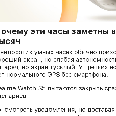
очему эти часы заметны в
ысяч
 недорогих умных часах обычно прихо
ороший экран, но слабая автономност
атарея, но экран тусклый. У третьих 
ет нормального GPS без смартфона.
ealme Watch S5 пытаются закрыть сра
ценариев:
смотреть уведомления, не доставая