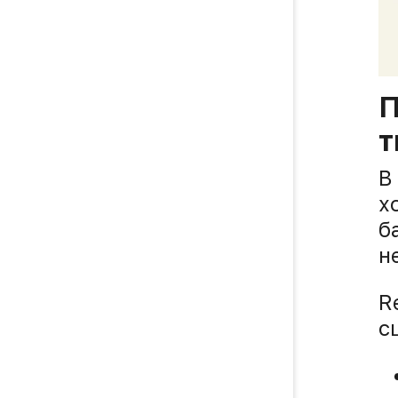
П
т
В
х
б
н
R
с