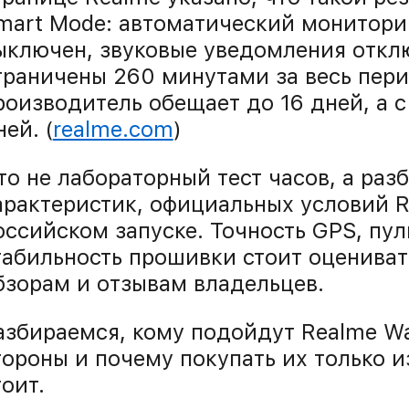
mart Mode: автоматический мониторин
ыключен, звуковые уведомления откл
граничены 260 минутами за весь пер
роизводитель обещает до 16 дней, а с
ней. (
realme.com
)
то не лабораторный тест часов, а раз
арактеристик, официальных условий R
оссийском запуске. Точность GPS, пул
табильность прошивки стоит оценива
бзорам и отзывам владельцев.
азбираемся, кому подойдут Realme Wa
тороны и почему покупать их только 
тоит.