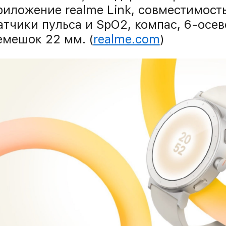
риложение realme Link, совместимость 
атчики пульса и SpO2, компас, 6-осе
емешок 22 мм. (
realme.com
)