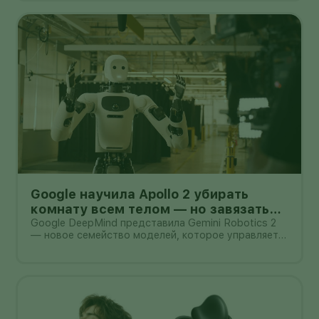
планшет.
Google научила Apollo 2 убирать
комнату всем телом — но завязать
пакет он умеет лишь в 44% попыток
Google DeepMind представила Gemini Robotics 2
— новое семейство моделей, которое управляет
не только руками, но и всем телом гуманоида. В
демонстрации Apptronik Apollo 2 ходит,
приседает, тянется к предметам и вместе с
другими роботами убирает комнату.