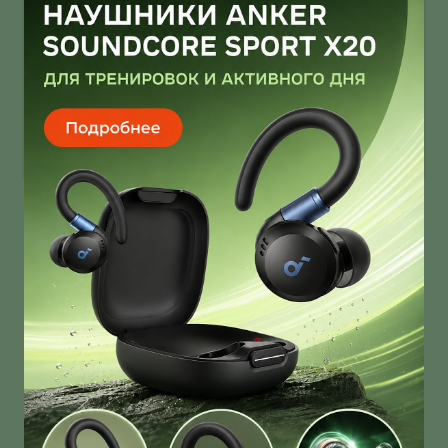
Infinix Note 60 Ultra от Pininfarina
умеет звонить через спутник
Infinix Note 60 Ultra получил дизайн от Pininfarina!
И это далеко не единственная фича новинки!
О нас
Ответы на вопросы
Персональные данные
Контакты
Оплата, доставка и возврат товара
Оферта