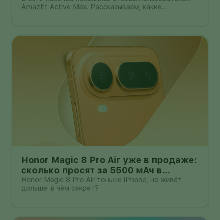
Amazfit Active Max. Рассказываем, какие
преимущества и недостатки уже замечены.
Honor Magic 8 Pro Air уже в продаже:
сколько просят за 5500 мАч в
корпусе толщиной всего 6,1 мм?
Honor Magic 8 Pro Air тоньше iPhone, но живёт
дольше: в чём секрет?