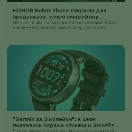
HONOR Robot Phone открыли для
предзаказа: зачем смартфону
камера на роботизированной руке
HONOR 18 июля открыла в Китае предзаказ Robot
Phone — необычного смартфона, у которого
основная камера выдвигается из корпуса на
миниатюрном механическом подвесе. Это уже не
очередной выставочный прототип: компания
начала собирать заявки перед коммерчески
"Garmin за 3 копейки": в сети
появились первые отзывы о Amazfit
Active Max с оффлайн-картами
В сети наконец появились отзывы пользователей