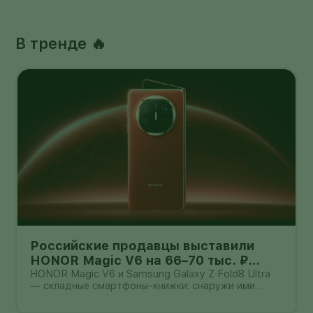
В тренде 🔥
Российские продавцы выставили
HONOR Magic V6 на 66–70 тыс. ₽
дешевле Galaxy Z Fold8 Ultra — но
HONOR Magic V6 и Samsung Galaxy Z Fold8 Ultra
— складные смартфоны-книжки: снаружи ими
гарантия другая
можно пользоваться как обычным телефоном, а
после раскрытия они превращаются в небольшой