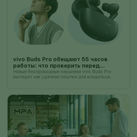
vivo Buds Pro обещают 55 часов
работы: что проверить перед
покупкой в России
Новые беспроводные наушники vivo Buds Pro
выглядят как удачная покупка для владельца
смартфона vivo: производитель заявляет
шумоподавление до 55 дБ, до 55 часов работы с
зарядным кейсом и задержку 42 мс.