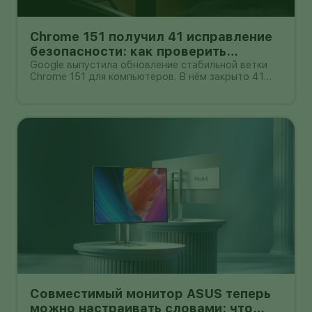
Chrome 151 получил 41 исправление
безопасности: как проверить
исправленную версию
Google выпустила обновление стабильной ветки
Chrome 151 для компьютеров. В нём закрыто 41
исправление безопасности, включая шесть
уязвимостей критической важности.
Пользователю не нужно искать установщик:
браузер проверяет обновление через
собственное мен
Совместимый монитор ASUS теперь
можно настраивать словами: что