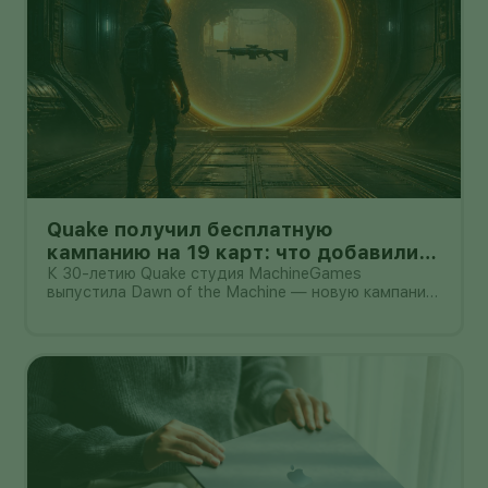
Quake получил бесплатную
кампанию на 19 карт: что добавили
владельцам игры
К 30-летию Quake студия MachineGames
выпустила Dawn of the Machine — новую кампанию
из 19 карт. Она входит в бесплатное обновление
для существующих владельцев игры и добавляет
отдельную карту для Deathmatch, новый
саундтрек и варианты оружия