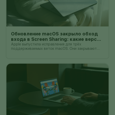
Обновление macOS закрыло обход
входа в Screen Sharing: какие версии
установить
Apple выпустила исправления для трёх
поддерживаемых веток macOS. Они закрывают
ошибку Screen Sharing, из-за которой сетевой
атакующий мог пройти аутентификацию без
действительных учётных данных.