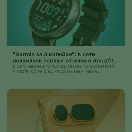
"Garmin за 3 копейки": в сети
появились первые отзывы о Amazfit
Active Max с оффлайн-картами
В сети наконец появились отзывы пользователей
Amazfit Active Max. Рассказываем, какие
преимущества и недостатки уже замечены.