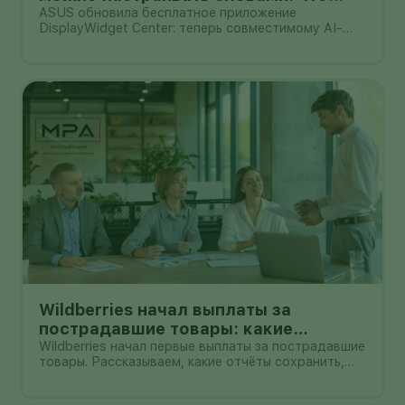
умеет DisplayWidget Center
ASUS обновила бесплатное приложение
DisplayWidget Center: теперь совместимому AI-
агенту можно поручить часть настроек монитора
обычной фразой. Например, попросить сделать
экран ярче, сменить цветовой режим или
применить профиль сразу к нескольким дисплеям
Wildberries начал выплаты за
пострадавшие товары: какие
документы собрать и чем поможет
Wildberries начал первые выплаты за пострадавшие
товары. Рассказываем, какие отчёты сохранить,
АПМ
как проверить начисление и как АПМ помогает
селлерам систематизировать подтверждённые