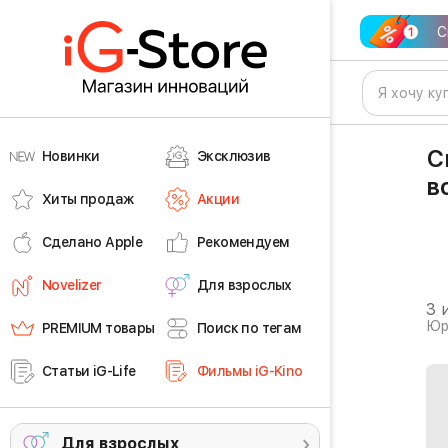
С
С
Новинки
Эксклюзив
в
Хиты продаж
Акции
Сделано Apple
Рекомендуем
Novelizer
Для взрослых
3 
Юр
PREMIUM товары
Поиск по тегам
Статьи iG-Life
Фильмы iG-Kino
Для взрослых