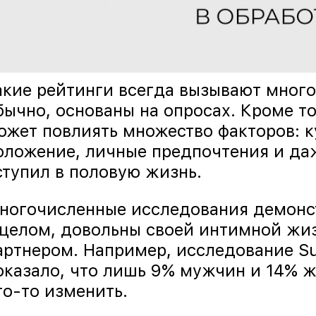
акие рейтинги всегда вызывают много 
бычно, основаны на опросах. Кроме то
ожет повлиять множество факторов: к
оложение, личные предпочтения и даж
ступил в половую жизнь.
ногочисленные исследования демонст
 целом, довольны своей интимной жи
артнером. Например, исследование Su
оказало, что лишь 9% мужчин и 14% ж
то-то изменить.