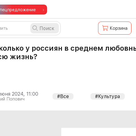
пецпредложение
Поиск
Корзина
колько у россиян в среднем любовн
сю жизнь?
июня 2024, 11:00
#Все
#Культура
ий Попович