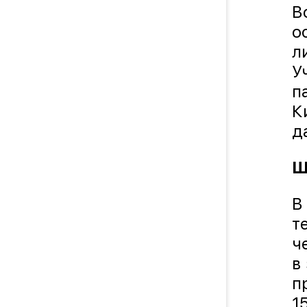
В
о
л
У
п
К
д
Ш
В
т
ч
в
п
1