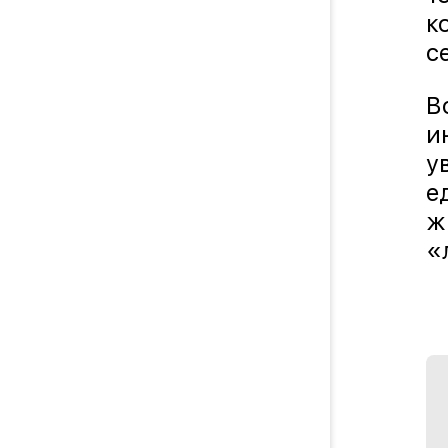
к
с
В
и
у
е
ж
«