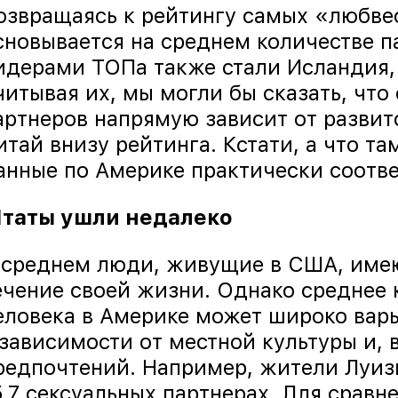
озвращаясь к рейтингу самых «любве
сновывается на среднем количестве п
идерами ТОПа также стали Исландия, 
читывая их, мы могли бы сказать, что
артнеров напрямую зависит от развито
итай внизу рейтинга. Кстати, а что т
анные по Америке практически соотве
таты ушли недалеко
 среднем люди, живущие в США, имеют
ечение своей жизни. Однако среднее 
еловека в Америке может широко варь
 зависимости от местной культуры и, 
редпочтений. Например, жители Луиз
5,7 сексуальных партнерах. Для срав