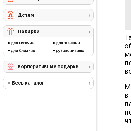
Детям
Подарки
Т
для мужчин
для женщин
о
для близких
руководителю
м
п
Корпоративные подарки
в
Весь каталог
М
в
п
п
ч