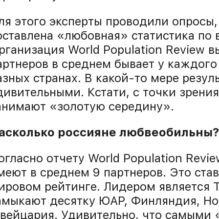
ля этого эксперты проводили опросы,
оставлена «любовная» статистика по 
рганизация World Population Review в
артнеров в среднем бывает у каждого
азных странах. В какой-то мере резул
дивительными. Кстати, с точки зрени
анимают «золотую середину».
асколько россияне любвеобильны?
огласно отчету World Population Revie
меют в среднем 9 партнеров. Это став
ировом рейтинге. Лидером является Ту
амыкают десятку ЮАР, Финляндия, Но
вейцария. Удивительно, что самыми