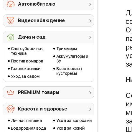
Автолюбителю
Д
с
Видеонаблюдение
О
п
Дача и сад
р
Снегоуборочная
Триммеры
техника
у
Аккумуляторы и
Против комаров
ЗУ
з
Газонокосилки
Высоторезы /
кусторезы
Уход за садом
Н
PREMIUM товары
С
и
Красота и здоровье
м
з
Личная гигиена
Уход за волосами
Ш
Водородная вода
Уход за кожей