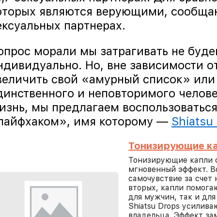
оторых являются верующими, сообщаю
ексуальных партнерах.
опрос морали мы затрагивать не будем
ндивидуально. Но, вне зависимости от
величить свой «амурный список» или 
динственного и неповторимого челове
изнь, мы предлагаем воспользоватьс
лайфхаком», имя которому —
Shiatsu
Тонизирующие ка
Тонизирующие капли о
мгновенный эффект. В
самочувствие за счет 
вторых, капли помога
для мужчин, так и дл
Shiatsu Drops усилив
владельца. Эффект зам