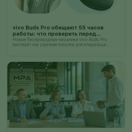
vivo Buds Pro обещают 55 часов
работы: что проверить перед
покупкой в России
Новые беспроводные наушники vivo Buds Pro
выглядят как удачная покупка для владельца
смартфона vivo: производитель заявляет
шумоподавление до 55 дБ, до 55 часов работы с
зарядным кейсом и задержку 42 мс.