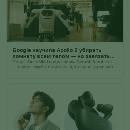
Google научила Apollo 2 убирать
комнату всем телом — но завязать
пакет он умеет лишь в 44% попыток
Google DeepMind представила Gemini Robotics 2
— новое семейство моделей, которое управляет
не только руками, но и всем телом гуманоида. В
демонстрации Apptronik Apollo 2 ходит,
приседает, тянется к предметам и вместе с
другими роботами убирает комнату.