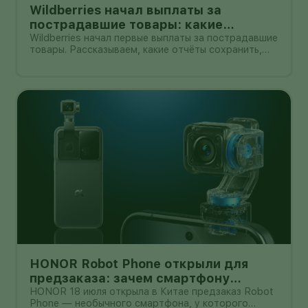
Wildberries начал выплаты за
пострадавшие товары: какие
документы собрать и чем поможет
Wildberries начал первые выплаты за пострадавшие
товары. Рассказываем, какие отчёты сохранить,
АПМ
как проверить начисление и как АПМ помогает
селлерам систематизировать подтверждённые
случаи.
HONOR Robot Phone открыли для
предзаказа: зачем смартфону
камера на роботизированной руке
HONOR 18 июля открыла в Китае предзаказ Robot
Phone — необычного смартфона, у которого