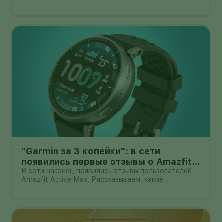
основная камера выдвигается из корпуса на
миниатюрном механическом подвесе. Это уже не
очередной выставочный прототип: компания
начала собирать заявки перед коммерчески
"Garmin за 3 копейки": в сети
появились первые отзывы о Amazfit
Active Max с оффлайн-картами
В сети наконец появились отзывы пользователей
Amazfit Active Max. Рассказываем, какие
преимущества и недостатки уже замечены.