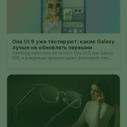
One UI 9 уже тестируют: какие Galaxy
лучше не обновлять первыми
Samsung запустила бета-тест One UI 9 для Galaxy
S26, и владельцы прошлогодних флагманов уже
смотрят на кнопку «Обновить» с понятным
нетерпением. Новая оболочка построена на
Android 17, обещает больше настроек,
обновлённую шторку, улучшения в заметках, дос