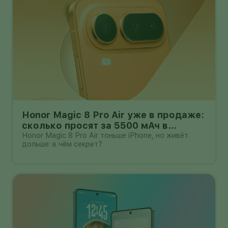
Honor Magic 8 Pro Air уже в продаже:
сколько просят за 5500 мАч в
корпусе толщиной всего 6,1 мм?
Honor Magic 8 Pro Air тоньше iPhone, но живёт
дольше: в чём секрет?