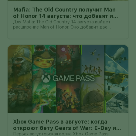
Mafia: The Old Country получит Man
of Honor 14 августа: что добавят и
кому нужна базовая игра
Для Mafia: The Old Country 14 августа выйдет
расширение Man of Honor. Оно добавит две
сюжетные главы и новый контент для свободного
режима Free Ride: задания, испытания,
коллекционные предметы, транспорт и оружие.
Дополнение не является самостоятельной иг
Xbox Game Pass в августе: когда
откроют бету Gears of War: E-Day и
какие игры добавят
Первая августовская волна Xbox Game Pass