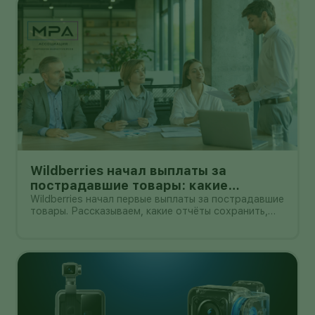
Wildberries начал выплаты за
пострадавшие товары: какие
документы собрать и чем поможет
Wildberries начал первые выплаты за пострадавшие
товары. Рассказываем, какие отчёты сохранить,
АПМ
как проверить начисление и как АПМ помогает
селлерам систематизировать подтверждённые
случаи.