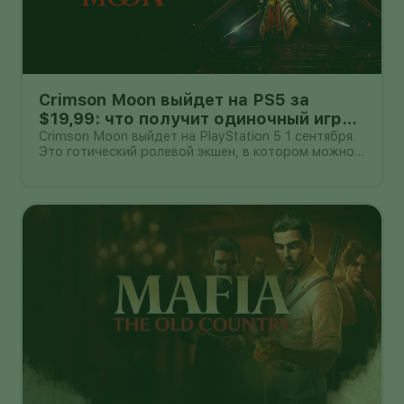
Crimson Moon выйдет на PS5 за
$19,99: что получит одиночный игрок
и пара в кооперативе
Crimson Moon выйдет на PlayStation 5 1 сентября.
Это готический ролевой экшен, в котором можно
сражаться в одиночку или вдвоём по сети.
Стандартное издание оценено в $19,99, Deluxe —
в $29,99. Цены объявлены для американского
рынка: стоимость в другом рег