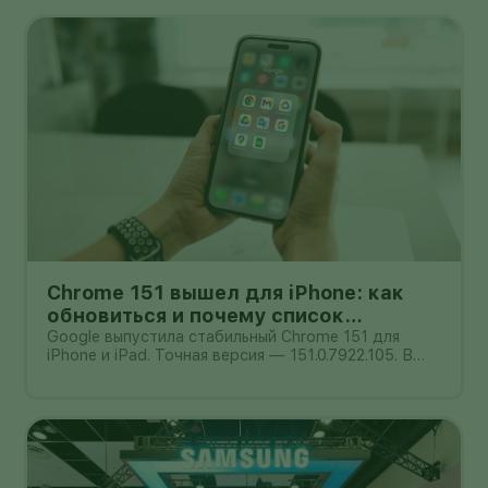
как после этого изменится окружающая сцена. В
одном из опубликованных NVID
Chrome 151 вышел для iPhone: как
обновиться и почему список
исправлений нельзя додумывать
Google выпустила стабильный Chrome 151 для
iPhone и iPad. Точная версия — 151.0.7922.105. В
официальном сообщении от 4 августа компания
обещает улучшения стабильности и
производительности, но не публикует отдельный
список закрытых уязвимостей. Поэтому при