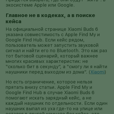
экосистеме Apple или Google.
Главное не в кодеках, а в поиске
кейса
На официальной странице Xiaomi Buds 6
указана совместимость с Apple Find My и
Google Find Hub. Если кейс рядом,
пользователь может запустить звуковой
сигнал и найти его по Bluetooth. Это как раз
тот бытовой сценарий, который важнее
многих красивых характеристик: не
“сколько бит в секунду”, а “смогу ли я найти
наушники перед выходом из дома”. (
Xiaomi
)
Но есть ограничение, которое нельзя
прятать внизу статьи. Apple Find My и
Google Find Hub в случае Xiaomi Buds 6
помогают искать зарядный кейс, а не
каждый наушник по отдельности. Если один
наушник выпал из уха где-то на улице или
остался в другой комнате без кейса, это