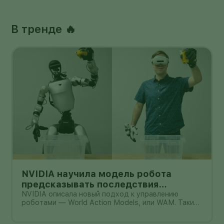
В тренде 🔥
NVIDIA научила модель робота
предсказывать последствия
действий: что доказали цифры и где
NVIDIA описала новый подход к управлению
роботами — World Action Models, или WAM. Такие
предел
модели должны не только распознавать команду и
выбирать действие, но и заранее представлять,