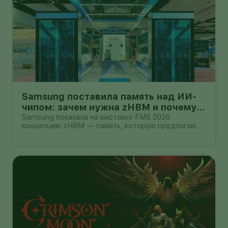
Samsung поставила память над ИИ-
чипом: зачем нужна zHBM и почему
это пока не смартфон
Samsung показала на выставке FMS 2026
концепцию zHBM — память, которую предлагают
размещать вертикально прямо над ИИ-
ускорителем. Компания утверждает, что такая
компоновка способна дать примерно
восьмикратный прирост производительности
относительно HBM5,