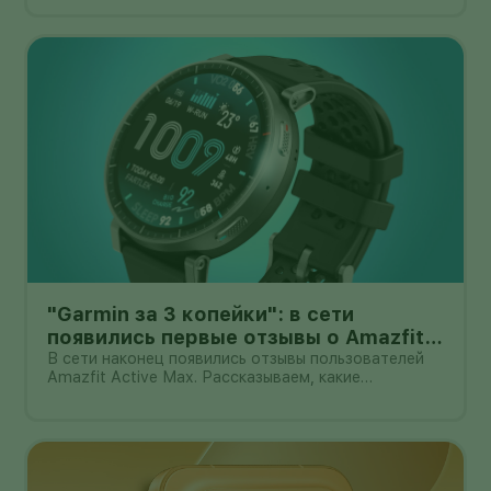
миниатюрном механическом подвесе. Это уже не
очередной выставочный прототип: компания
начала собирать заявки перед коммерчески
"Garmin за 3 копейки": в сети
появились первые отзывы о Amazfit
Active Max с оффлайн-картами
В сети наконец появились отзывы пользователей
Amazfit Active Max. Рассказываем, какие
преимущества и недостатки уже замечены.