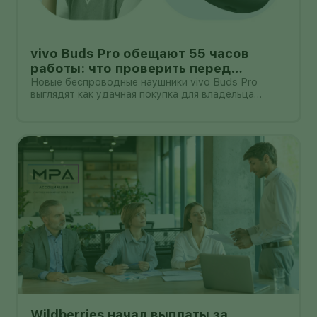
vivo Buds Pro обещают 55 часов
работы: что проверить перед
покупкой в России
Новые беспроводные наушники vivo Buds Pro
выглядят как удачная покупка для владельца
смартфона vivo: производитель заявляет
шумоподавление до 55 дБ, до 55 часов работы с
зарядным кейсом и задержку 42 мс.
Wildberries начал выплаты за