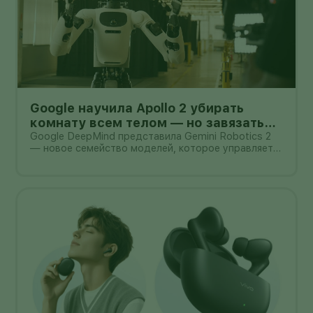
Google научила Apollo 2 убирать
комнату всем телом — но завязать
пакет он умеет лишь в 44% попыток
Google DeepMind представила Gemini Robotics 2
— новое семейство моделей, которое управляет
не только руками, но и всем телом гуманоида. В
демонстрации Apptronik Apollo 2 ходит,
приседает, тянется к предметам и вместе с
другими роботами убирает комнату.