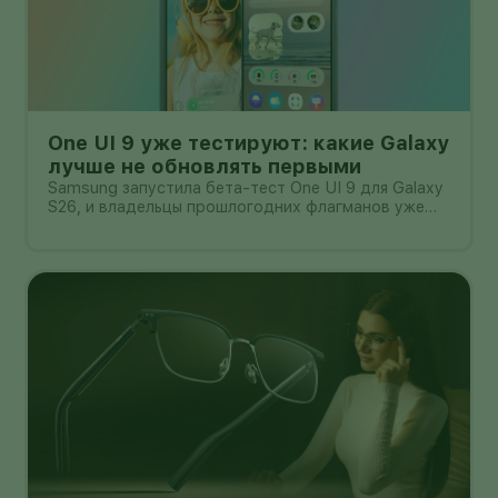
One UI 9 уже тестируют: какие Galaxy
лучше не обновлять первыми
Samsung запустила бета-тест One UI 9 для Galaxy
S26, и владельцы прошлогодних флагманов уже
смотрят на кнопку «Обновить» с понятным
нетерпением. Новая оболочка построена на
Android 17, обещает больше настроек,
обновлённую шторку, улучшения в заметках, дос