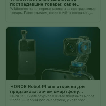
пострадавшие товары: какие
документы собрать и чем поможет
Wildberries начал первые выплаты за пострадавшие
товары. Рассказываем, какие отчёты сохранить,
АПМ
как проверить начисление и как АПМ помогает
селлерам систематизировать подтверждённые
случаи.
HONOR Robot Phone открыли для
предзаказа: зачем смартфону
камера на роботизированной руке
HONOR 18 июля открыла в Китае предзаказ Robot
Phone — необычного смартфона, у которого
основная камера выдвигается из корпуса на