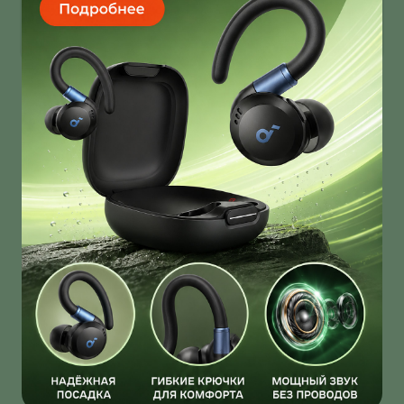
Infinix Note 60 Ultra получил дизайн от Pininfarina!
И это далеко не единственная фича новинки!
О нас
Ответы на вопросы
Персональные данные
Контакты
Оплата, доставка и возврат товара
Оферта
Политика конфиденциальности