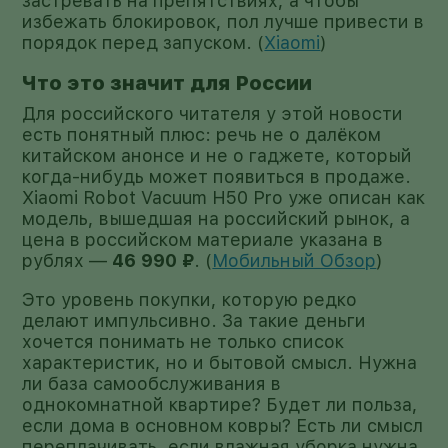
застревать на препятствиях, а чтобы
избежать блокировок, пол лучше привести в
порядок перед запуском. (
Xiaomi
)
Что это значит для России
Для российского читателя у этой новости
есть понятный плюс: речь не о далёком
китайском анонсе и не о гаджете, который
когда-нибудь может появиться в продаже.
Xiaomi Robot Vacuum H50 Pro уже описан как
модель, вышедшая на российский рынок, а
цена в российском материале указана в
рублях —
46 990 ₽
. (
Мобильный Обзор
)
Это уровень покупки, которую редко
делают импульсивно. За такие деньги
хочется понимать не только список
характеристик, но и бытовой смысл. Нужна
ли база самообслуживания в
однокомнатной квартире? Будет ли польза,
если дома в основном ковры? Есть ли смысл
переплачивать, если влажная уборка нужна