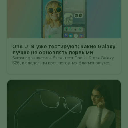
One UI 9 уже тестируют: какие Galaxy
лучше не обновлять первыми
Samsung запустила бета-тест One UI 9 для Galaxy
S26, и владельцы прошлогодних флагманов уже
смотрят на кнопку «Обновить» с понятным
нетерпением. Новая оболочка построена на
Android 17, обещает больше настроек,
обновлённую шторку, улучшения в заметках, дос