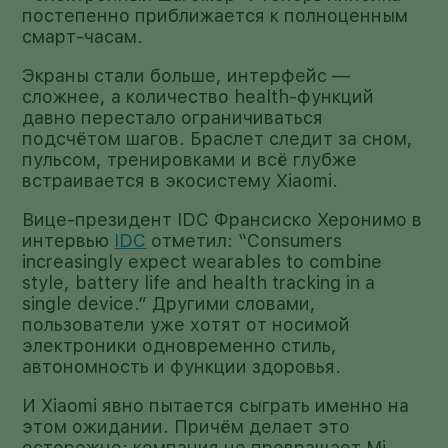
постепенно приближается к полноценным
смарт-часам.
Экраны стали больше, интерфейс —
сложнее, а количество health-функций
давно перестало ограничиваться
подсчётом шагов. Браслет следит за сном,
пульсом, тренировками и всё глубже
встраивается в экосистему Xiaomi.
Вице-президент IDC Франсиско Херонимо в
интервью
IDC
отметил: “Consumers
increasingly expect wearables to combine
style, battery life and health tracking in a
single device.” Другими словами,
пользователи уже хотят от носимой
электроники одновременно стиль,
автономность и функции здоровья.
И Xiaomi явно пытается сыграть именно на
этом ожидании. Причём делает это
осторожно: компания не превращает Mi