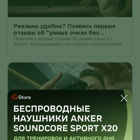
Реально удобно? Появись первые
отзывы об "умных очках без
дисплея" от Xioami
Появились первые отзывы об умных очках от
Xiaomi. Рассказываем, что говорят пользователи.