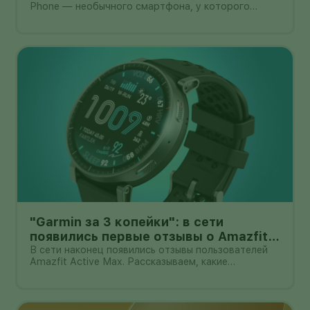
Phone — необычного смартфона, у которого
основная камера выдвигается из корпуса на
миниатюрном механическом подвесе. Это уже не
очередной выставочный прототип: компания
начала собирать заявки перед коммерчески
"Garmin за 3 копейки": в сети
появились первые отзывы о Amazfit
Active Max с оффлайн-картами
В сети наконец появились отзывы пользователей
Amazfit Active Max. Рассказываем, какие
преимущества и недостатки уже замечены.