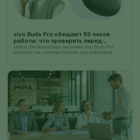
vivo Buds Pro обещают 55 часов
работы: что проверить перед
покупкой в России
Новые беспроводные наушники vivo Buds Pro
выглядят как удачная покупка для владельца
смартфона vivo: производитель заявляет
шумоподавление до 55 дБ, до 55 часов работы с
зарядным кейсом и задержку 42 мс.