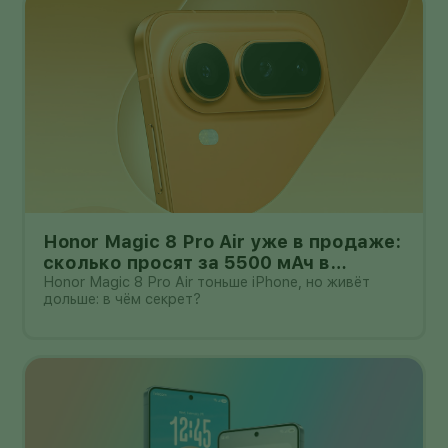
Honor Magic 8 Pro Air уже в продаже:
сколько просят за 5500 мАч в
корпусе толщиной всего 6,1 мм?
Honor Magic 8 Pro Air тоньше iPhone, но живёт
дольше: в чём секрет?