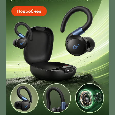
Infinix Note 60 Ultra от Pininfarina
умеет звонить через спутник
Infinix Note 60 Ultra получил дизайн от Pininfarina!
И это далеко не единственная фича новинки!
О нас
Ответы на вопросы
Персональные данные
Контакты
Оплата, доставка и возврат товара
Оферта
Политика конфиденциальности