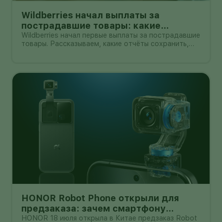
Wildberries начал выплаты за
пострадавшие товары: какие
документы собрать и чем поможет
Wildberries начал первые выплаты за пострадавшие
товары. Рассказываем, какие отчёты сохранить,
АПМ
как проверить начисление и как АПМ помогает
селлерам систематизировать подтверждённые
случаи.
HONOR Robot Phone открыли для
предзаказа: зачем смартфону
камера на роботизированной руке
HONOR 18 июля открыла в Китае предзаказ Robot