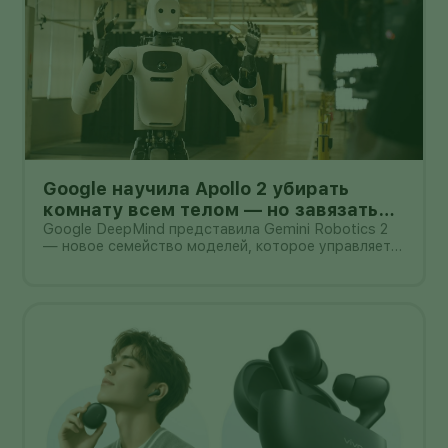
Google научила Apollo 2 убирать
комнату всем телом — но завязать
пакет он умеет лишь в 44% попыток
Google DeepMind представила Gemini Robotics 2
— новое семейство моделей, которое управляет
не только руками, но и всем телом гуманоида. В
демонстрации Apptronik Apollo 2 ходит,
приседает, тянется к предметам и вместе с
другими роботами убирает комнату.