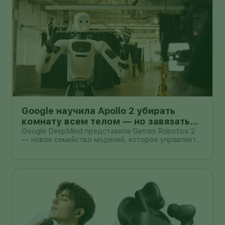
Google научила Apollo 2 убирать
комнату всем телом — но завязать
пакет он умеет лишь в 44% попыток
Google DeepMind представила Gemini Robotics 2
— новое семейство моделей, которое управляет
не только руками, но и всем телом гуманоида. В
демонстрации Apptronik Apollo 2 ходит,
приседает, тянется к предметам и вместе с
другими роботами убирает комнату.