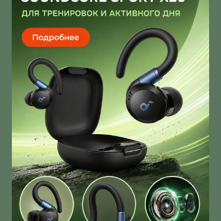
Infinix Note 60 Ultra от Pininfarina
умеет звонить через спутник
Infinix Note 60 Ultra получил дизайн от Pininfarina!
И это далеко не единственная фича новинки!
О нас
Ответы на вопросы
Персональные данные
Контакты
Оплата, доставка и возврат товара
Оферта
Политика конфиденциальности