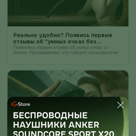
Реально удобно? Появись первые
отзывы об "умных очках без
дисплея" от Xioami
Появились первые отзывы об умных очках от
Xiaomi. Рассказываем, что говорят пользователи.