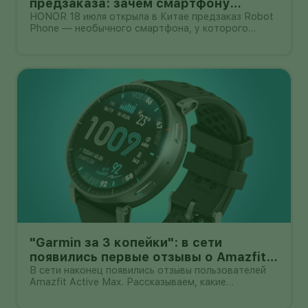
предзаказа: зачем смартфону
камера на роботизированной руке
HONOR 18 июля открыла в Китае предзаказ Robot
Phone — необычного смартфона, у которого
основная камера выдвигается из корпуса на
миниатюрном механическом подвесе. Это уже не
очередной выставочный прототип: компания
начала собирать заявки перед коммерчески
"Garmin за 3 копейки": в сети
появились первые отзывы о Amazfit
Active Max с оффлайн-картами
В сети наконец появились отзывы пользователей
Amazfit Active Max. Рассказываем, какие
преимущества и недостатки уже замечены.