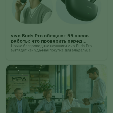
vivo Buds Pro обещают 55 часов
работы: что проверить перед
покупкой в России
Новые беспроводные наушники vivo Buds Pro
выглядят как удачная покупка для владельца
смартфона vivo: производитель заявляет
шумоподавление до 55 дБ, до 55 часов работы с
зарядным кейсом и задержку 42 мс.