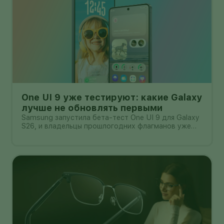
One UI 9 уже тестируют: какие Galaxy
лучше не обновлять первыми
Samsung запустила бета-тест One UI 9 для Galaxy
S26, и владельцы прошлогодних флагманов уже
смотрят на кнопку «Обновить» с понятным
нетерпением. Новая оболочка построена на
Android 17, обещает больше настроек,
обновлённую шторку, улучшения в заметках, дос