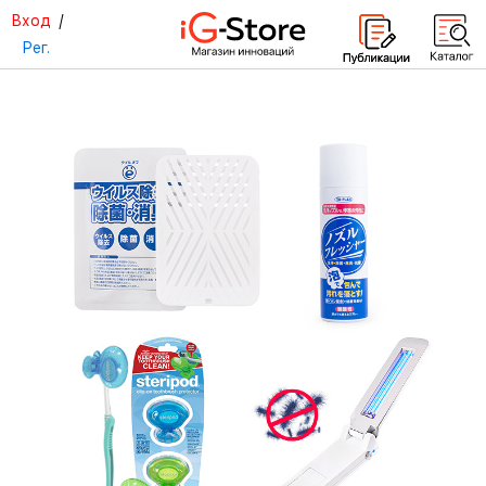
Вход
/
Рег.