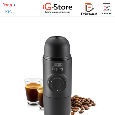
Вход
/
Рег.