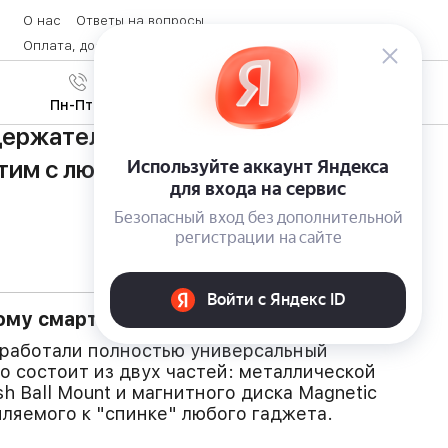
О нас
Ответы на вопросы
Оплата, доставка и возврат товара
Контакты
Вход
/
8 (800) 600-28-07
Регистрация
Пн-Пт с 9:00 до 19:00
ржатель Steelie Car Mount Kit от
стим с любым мобильным
ому смартфону
зработали полностью универсальный
о состоит из двух частей: металлической
 Ball Mount и магнитного диска Magnetic
пляемого к "спинке" любого гаджета.