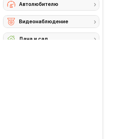
Автолюбителю
Видеонаблюдение
Дача и сад
Снегоуборочная
Триммеры
техника
Аккумуляторы и
Против комаров
ЗУ
Газонокосилки
Высоторезы /
кусторезы
Уход за садом
PREMIUM товары
Красота и здоровье
Личная гигиена
Уход за волосами
Водородная вода
Уход за кожей