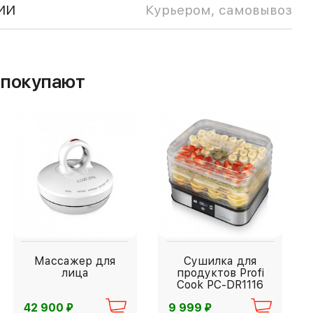
ИИ
Курьером, самовывоз
м покупают
Массажер для
Сушилка для
лица
продуктов Profi
Cook PC-DR1116
⃏
⃏
42 900
9 999