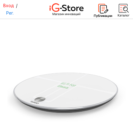
Вход
/
Рег.