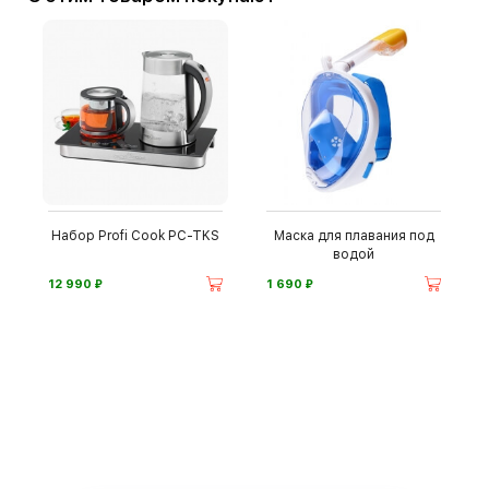
Набор Profi Cook PC-TKS
Маска для плавания под
водой
⃏
⃏
12 990
1 690