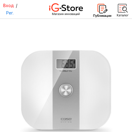
Вход
/
Рег.