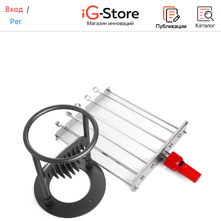
Вход
/
Рег.