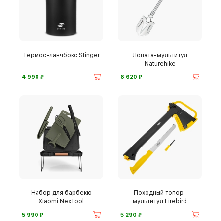
Термос-ланчбокс Stinger
Лопата-мультитул
Naturehike
⃏
⃏
4 990
6 620
Набор для барбекю
Походный топор-
Xiaomi NexTool
мультитул Firebird
⃏
⃏
5 990
5 290