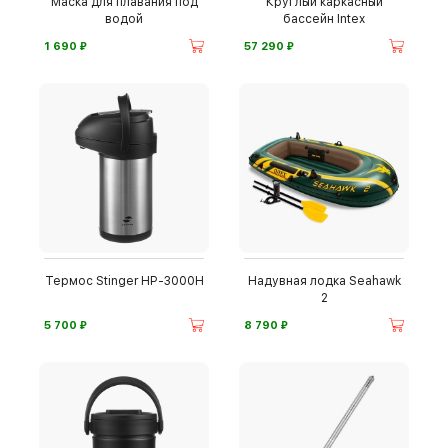
Маска для плавания под
Круглый каркасный
водой
бассейн Intex
⃏
⃏
1 690
57 290
Термос Stinger HP-3000H
Надувная лодка Seahawk
2
⃏
⃏
5 700
8 790