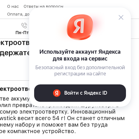
О нас
Ответы на вопросы
Оплата, доставка и возврат товара
Контакты
Вход
/
8 (800) 600-28-07
Регистрация
Пн-Пт с 9:00 до 19:00
ктроотвертка Xiaomi Wowstick «56
м держателем
ектроотвертка нового поколения
стве аккумуляторов и миниатюрных
лил превратить громоздкий шуруповерт в
есомую электроотвертку. Инновационный
stick весит всего 54 г! Он станет отличным
нему набору и поможет вам без труда
ое компактное устройство.