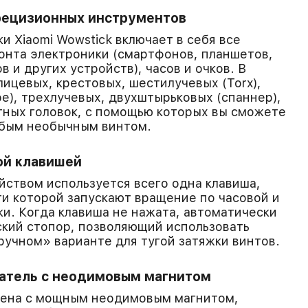
рецизионных инструментов
и Xiaomi Wowstick включает в себя все
онта электроники (смартфонов, планшетов,
в и других устройств), часов и очков. В
лицевых, крестовых, шестилучевых (Torx),
be), трехлучевых, двухштырьковых (спаннер),
тных головок, с помощью которых вы сможете
юбым необычным винтом.
ой клавишей
йством используется всего одна клавиша,
ти которой запускают вращение по часовой и
ки. Когда клавиша не нажата, автоматически
кий стопор, позволяющий использовать
ручном» варианте для тугой затяжки винтов.
тель с неодимовым магнитом
бжена с мощным неодимовым магнитом,