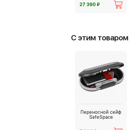
⃏
27 390
С этим товаро
Переносной сейф
SafeSpace