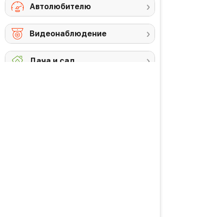
Автолюбителю
Видеонаблюдение
Дача и сад
Снегоуборочная
Триммеры
техника
Аккумуляторы и
Против комаров
ЗУ
Газонокосилки
Высоторезы /
кусторезы
Уход за садом
PREMIUM товары
Красота и здоровье
Личная гигиена
Уход за волосами
Водородная вода
Уход за кожей