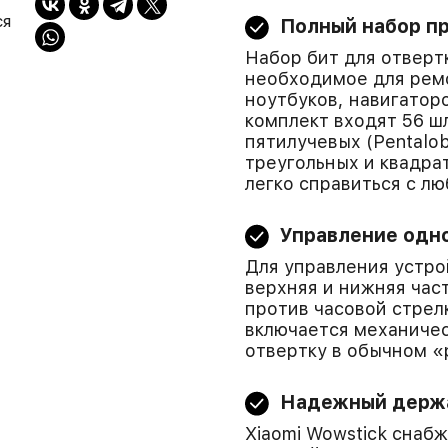
ся
Полный набор п
Набор бит для отвертк
необходимое для рем
ноутбуков, навигаторо
комплект входят 56 ш
пятилучевых (Pentalo
треугольных и квадра
легко справиться с л
Управление одн
Для управления устро
верхняя и нижняя час
против часовой стрел
включается механичес
отвертку в обычном «
Надежный держа
Xiaomi Wowstick сна