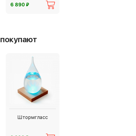
⃏
6 890
м покупают
Штормгласс