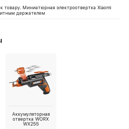
к товару. Миниатюрная электроотвертка Xiaomi
гнитным держателем
ы
Аккумуляторная
отвертка WORX
WX255