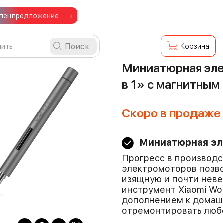
пецпредложение
Поиск
Корзина
Миниатюрная эле
в 1» с магнитны
Скоро в продаже
Миниатюрная эл
Прогресс в производ
электромоторов позво
изящную и почти нев
инструмент Xiaomi Wow
дополнением к домаш
отремонтировать люб