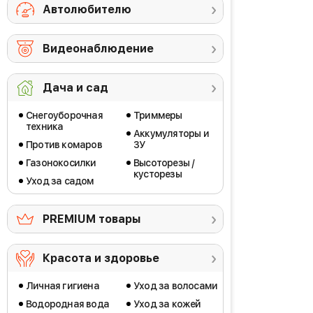
Автолюбителю
Видеонаблюдение
Дача и сад
Снегоуборочная
Триммеры
техника
Аккумуляторы и
Против комаров
ЗУ
Газонокосилки
Высоторезы /
кусторезы
Уход за садом
PREMIUM товары
Красота и здоровье
Личная гигиена
Уход за волосами
Водородная вода
Уход за кожей