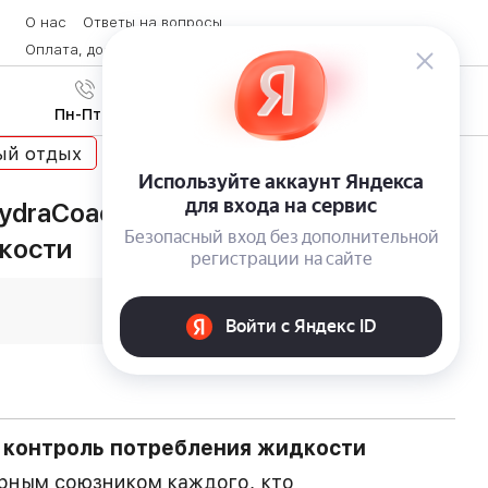
О нас
Ответы на вопросы
Оплата, доставка и возврат товара
Контакты
Вход
/
8 (800) 600-28-07
Регистрация
Пн-Пт с 9:00 до 19:00
ый отдых
Фитнес гаджеты
ydraCoach: точный контроль
кости
 контроль потребления жидкости
рным союзником каждого, кто