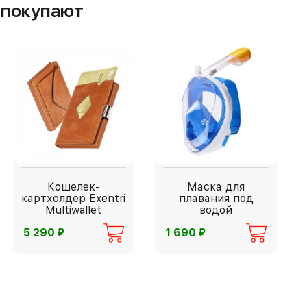
м покупают
Кошелек-
Маска для
картхолдер Exentri
плавания под
Multiwallet
водой
⃏
⃏
5 290
1 690