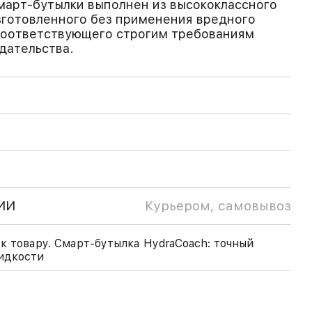
март-бутылки выполнен из высококлассного
зготовленного без применения вредного
соответствующего строгим требованиям
дательства.
ИИ
Курьером, самовывоз
к товару. Смарт-бутылка HydraCoach: точный
идкости