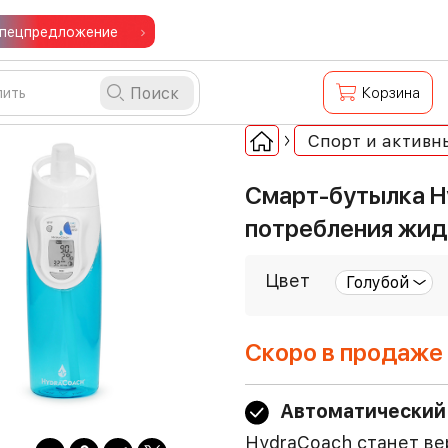
пецпредложение
Поиск
Корзина
Спорт и активн
Смарт-бутылка H
потребления жид
Цвет
Скоро в продаже
Автоматический
HydraCoach станет ве