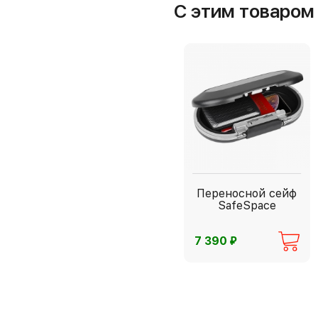
С этим товаро
Переносной сейф
SafeSpace
⃏
7 390