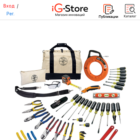
Вход
/
Рег.