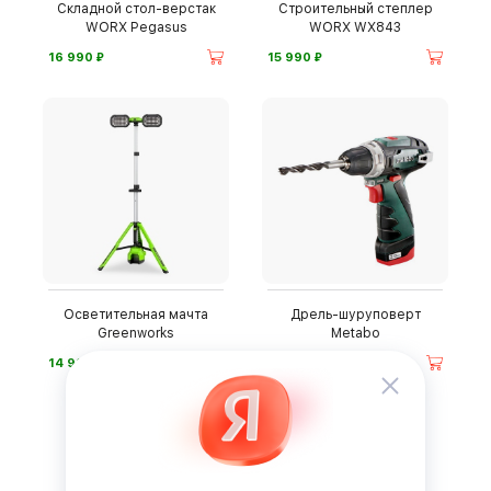
Складной стол-верстак
Строительный степлер
WORX Pegasus
WORX WX843
⃏
⃏
16 990
15 990
Осветительная мачта
Дрель-шуруповерт
Greenworks
Metabo
⃏
⃏
14 990
20 490