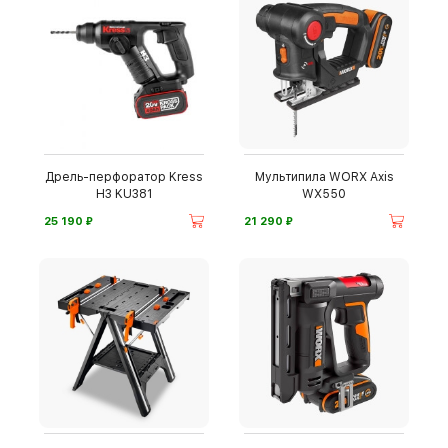
Дрель-перфоратор Kress
Мультипила WORX Axis
H3 KU381
WX550
⃏
⃏
25 190
21 290