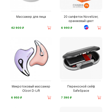
Массажер для лица
20 салфеток Novelizer,
оранжевый цвет
⃏
⃏
42 900
6 990
Микротоковый массажер
Переносной сейф
Olzori D-Lift
SafeSpace
⃏
⃏
6 950
7 390