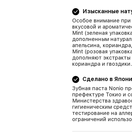
Изысканные нат
Особое внимание при 
вкусовой и ароматичес
Mint (зеленая упаков
дополненным натурал
апельсина, кориандра,
Mint (розовая упаковк
дополняют экстракты 
кориандра и гвоздики
Сделано в Япон
Зубная паста Nonio п
префектуре Токио и с
Министерства здравоо
гигиеническим средст
тестирование на алле
ограничений использов