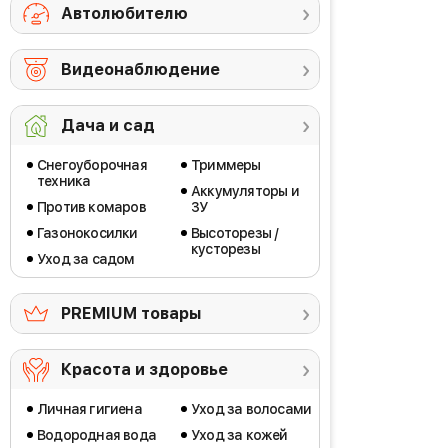
Автолюбителю
Видеонаблюдение
Дача и сад
Снегоуборочная
Триммеры
техника
Аккумуляторы и
Против комаров
ЗУ
Газонокосилки
Высоторезы /
кусторезы
Уход за садом
PREMIUM товары
Красота и здоровье
Личная гигиена
Уход за волосами
Водородная вода
Уход за кожей