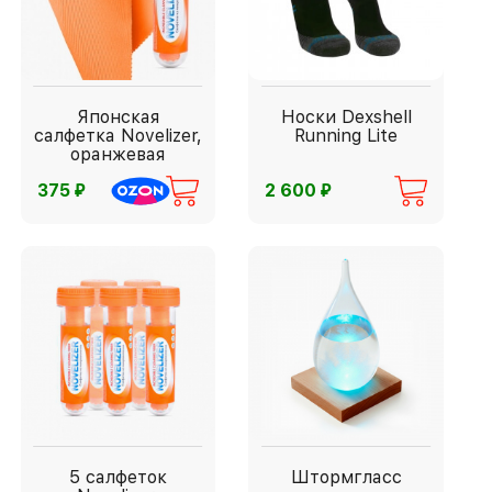
Японская
Носки Dexshell
салфетка Novelizer,
Running Lite
оранжевая
⃏
⃏
375
2 600
5 салфеток
Штормгласс