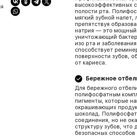
высокоэффективных с
ся
полости рта. Полифос
мягкий зубной налет,
препятствуя образова
натрия — это мощный 
уничтожающий бактер
изо рта и заболевани
способствует ремине
поверхности зубов, о
от кариеса.
Бережное отбел
Для бережного отбел
полифосфатным компл
пигменты, которые на
окрашивающих продукт
шоколад. Полифосфат
соединения, но не ок
структуру зубов, что
безопасных способов 