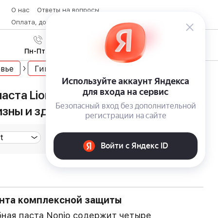
О нас
Ответы на вопросы
Оплата, доставка и возврат товара
Контакты
Вход
/
8 (800) 600-28-07
Регистрация
Пн-Пт с 9:00 до 19:00
вье
Гигиена полости рта
паста Lion Nonio: комплексная
зны и здоровья зубов
нта комплексной защиты
ная паста Nonio содержит четыре