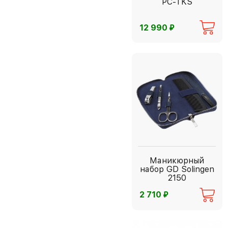
PC-TKS
⃏
12 990
Маникюрный
набор GD Solingen
2150
⃏
2 710