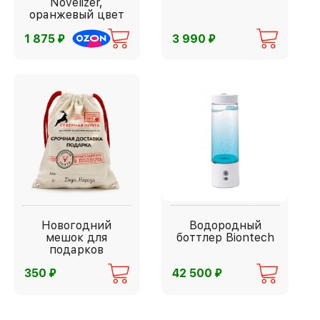
Novelizer,
оранжевый цвет
⃏
⃏
1 875
3 990
Новогодний
Водородный
мешок для
боттлер Biontech
подарков
⃏
⃏
350
42 500