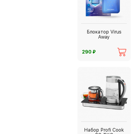
Блокатор Virus
Away
⃏
290
Набор Profi Cook