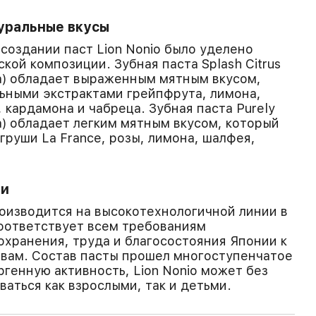
уральные вкусы
создании паст Lion Nonio было уделено
кой композиции. Зубная паста Splash Citrus
ка) обладает выраженным мятным вкусом,
ьными экстрактами грейпфрута, лимона,
 кардамона и чабреца. Зубная паста Purely
а) обладает легким мятным вкусом, который
груши La France, розы, лимона, шалфея,
.
ии
роизводится на высокотехнологичной линии в
оответствует всем требованиям
хранения, труда и благосостояния Японии к
вам. Состав пасты прошел многоступенчатое
ргенную активность, Lion Nonio может без
аться как взрослыми, так и детьми.